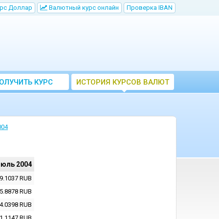
рс Доллар
Bалютный курс онлайн
Проверка IBAN
ОЛУЧИТЬ КУРС
ИСТОРИЯ КУРСОВ ВАЛЮТ
ВАЛЮТ ЦБ
ЦБ РФ
004
июль 2004
9.1037
RUB
5.8878
RUB
4.0398
RUB
1.1147
RUB