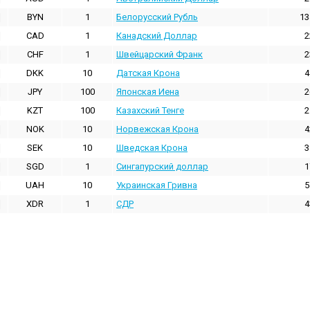
BYN
1
Белорусский Рубль
13
CAD
1
Канадский Доллар
2
CHF
1
Швейцарский Франк
2
DKK
10
Датская Крона
4
JPY
100
Японская Иена
2
KZT
100
Казахский Тенге
2
NOK
10
Норвежская Крона
4
SEK
10
Шведская Крона
3
SGD
1
Сингапурский доллар
1
UAH
10
Украинская Гривна
5
XDR
1
СДР
4