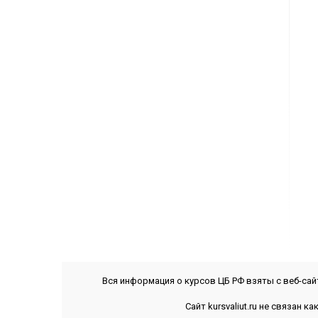
Вся информация о курсов ЦБ РФ взяты с веб-са
Сайт kursvaliut.ru не связан