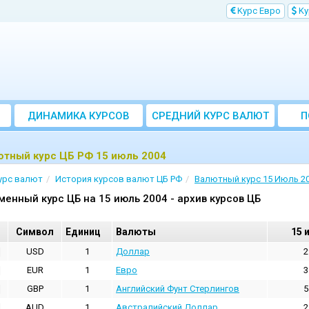
Kурс Евро
Kу
ДИНАМИКА КУРСОВ
CРЕДНИЙ КУРС ВАЛЮТ
П
ЗА МЕСЯЦ
ютный курс ЦБ РФ 15 июль 2004
урс валют
История курсов валют ЦБ РФ
Валютный курс 15 Июль 2
менный курс ЦБ на 15 июль 2004 - архив курсов ЦБ
Cимвол
Единиц
Валюты
15 
USD
1
Доллар
2
EUR
1
Евро
3
GBP
1
Английский Фунт Стерлингов
5
AUD
1
Австралийский Доллар
2