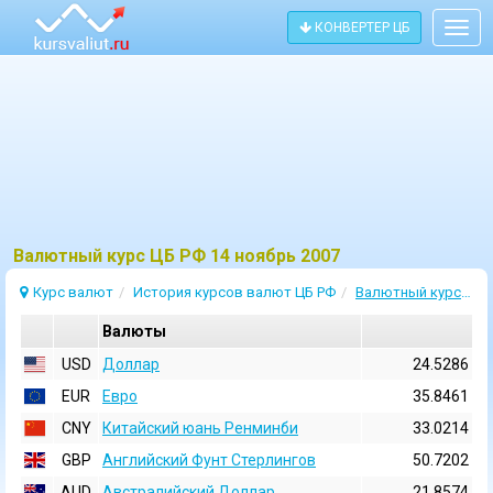
КОНВЕРТЕР ЦБ
Togg
navig
Bалютный курс ЦБ РФ 14 ноябрь 2007
Курс валют
История курсов валют ЦБ РФ
Валютный курс 14 Ноябрь 2007
Валюты
USD
Доллар
24.5286
EUR
Евро
35.8461
CNY
Китайский юань Ренминби
33.0214
GBP
Английский Фунт Стерлингов
50.7202
AUD
Австралийский Доллар
21.8574