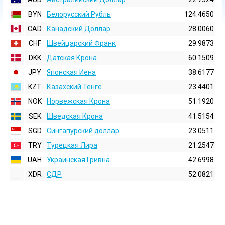
BYN
Белорусский Рубль
124.4650
CAD
Канадский Доллар
28.0060
CHF
Швейцарский Франк
29.9873
DKK
Датская Крона
60.1509
JPY
Японская Иена
38.6177
KZT
Казахский Тенге
23.4401
NOK
Норвежская Крона
51.1920
SEK
Шведская Крона
41.5154
SGD
Сингапурский доллар
23.0511
TRY
Турецкая Лира
21.2547
UAH
Украинская Гривна
42.6998
XDR
СДР
52.0821