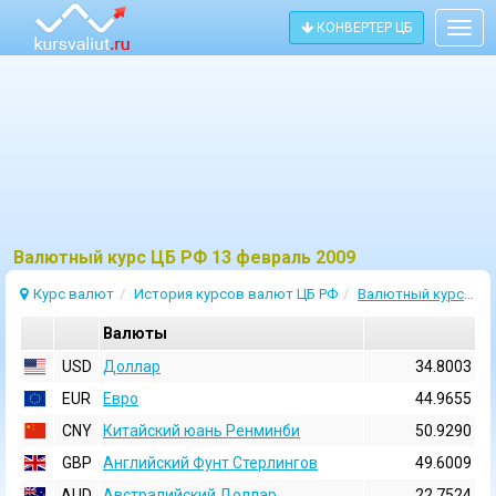
КОНВЕРТЕР ЦБ
Togg
navig
Bалютный курс ЦБ РФ 13 февраль 2009
Курс валют
История курсов валют ЦБ РФ
Валютный курс 13 Февраль 2009
Валюты
USD
Доллар
34.8003
EUR
Евро
44.9655
CNY
Китайский юань Ренминби
50.9290
GBP
Английский Фунт Стерлингов
49.6009
AUD
Австралийский Доллар
22.7524