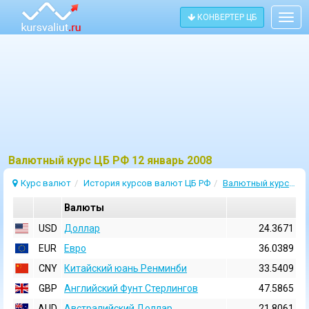
КОНВЕРТЕР ЦБ
Togg
navig
Bалютный курс ЦБ РФ 12 январь 2008
Курс валют
История курсов валют ЦБ РФ
Валютный курс 12 Январь 2008
Валюты
USD
Доллар
24.3671
EUR
Евро
36.0389
CNY
Китайский юань Ренминби
33.5409
GBP
Английский Фунт Стерлингов
47.5865
AUD
Австралийский Доллар
21.8061