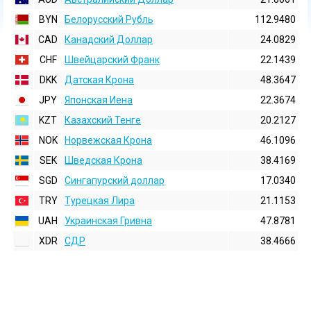
BYN
Белорусский Рубль
112.9480
CAD
Канадский Доллар
24.0829
CHF
Швейцарский Франк
22.1439
DKK
Датская Крона
48.3647
JPY
Японская Иена
22.3674
KZT
Казахский Тенге
20.2127
NOK
Норвежская Крона
46.1096
SEK
Шведская Крона
38.4169
SGD
Сингапурский доллар
17.0340
TRY
Турецкая Лира
21.1153
UAH
Украинская Гривна
47.8781
XDR
СДР
38.4666