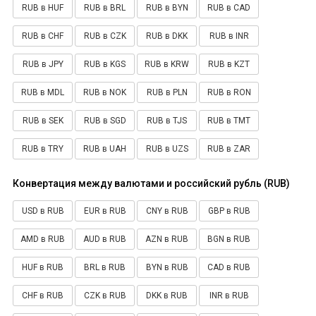
RUB в HUF
RUB в BRL
RUB в BYN
RUB в CAD
RUB в CHF
RUB в CZK
RUB в DKK
RUB в INR
RUB в JPY
RUB в KGS
RUB в KRW
RUB в KZT
RUB в MDL
RUB в NOK
RUB в PLN
RUB в RON
RUB в SEK
RUB в SGD
RUB в TJS
RUB в TMT
RUB в TRY
RUB в UAH
RUB в UZS
RUB в ZAR
Конвертация между валютами и российский рубль (RUB)
USD в RUB
EUR в RUB
CNY в RUB
GBP в RUB
AMD в RUB
AUD в RUB
AZN в RUB
BGN в RUB
HUF в RUB
BRL в RUB
BYN в RUB
CAD в RUB
CHF в RUB
CZK в RUB
DKK в RUB
INR в RUB