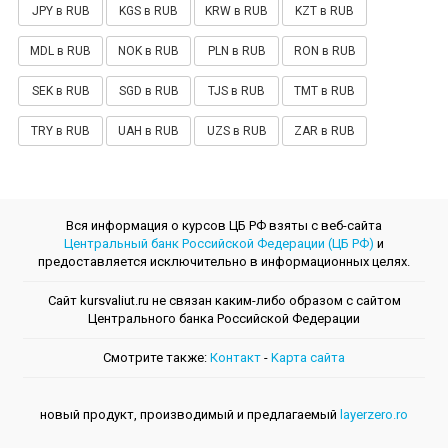
JPY в RUB
KGS в RUB
KRW в RUB
KZT в RUB
MDL в RUB
NOK в RUB
PLN в RUB
RON в RUB
SEK в RUB
SGD в RUB
TJS в RUB
TMT в RUB
TRY в RUB
UAH в RUB
UZS в RUB
ZAR в RUB
Вся информация о курсов ЦБ РФ взяты с веб-сайта
Центральный банк Российской Федерации (ЦБ РФ)
и
предоставляется исключительно в информационных целях.
Сайт kursvaliut.ru не связан каким-либо образом с сайтом
Центрального банкa Российской Федерации
Смотрите также:
Контакт
-
Kарта сайта
новый продукт, производимый и предлагаемый
layerzero.ro