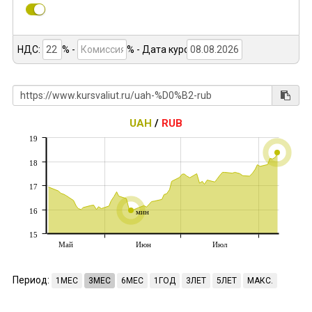
НДС:
% -
%
- Дата курса:
UAH
/
RUB
19
18
17
16
мин
15
Май
Июн
Июл
Период:
1МЕС
3МЕС
6МЕС
1ГОД
3ЛЕТ
5ЛЕТ
МАКС.