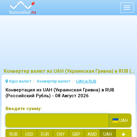
Togg
navig
Конвертер валют из UAH (Украинская Гривна) в RUB (Российский Рубль)
Курс валют
Конвертер валют
UAH в RUB
Конвертация из UAH (Украинская Гривна) в RUB
(Российский Рубль) -
08 Август 2026
Введите сумму:
UAH
RUB
USD
EUR
CNY
GBP
AMD
UAH