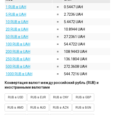
1 RUB в UAH
=
0.5447 UAH
5 RUB в UAH
=
2.7236 UAH
10 RUB в UAH
=
5.4472 UAH
20 RUB в UAH
=
10.8944 UAH
50 RUB в UAH
=
27.2361 UAH
100 RUB в UAH
=
54.4722 UAH
200 RUB в UAH
=
108.9443 UAH
250 RUB в UAH
=
136.1804 UAH
500 RUB в UAH
=
272.3608 UAH
1000 RUB в UAH
=
544.7216 UAH
Конвертация валют между российский рубль (RUB) и
иностранными валютами
RUB в USD
RUB в EUR
RUB в CNY
RUB в GBP
RUB в AMD
RUB в AUD
RUB в AZN
RUB в BGN