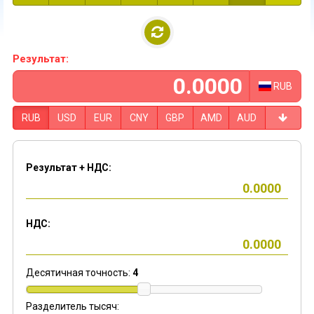
Результат:
RUB
RUB
USD
EUR
CNY
GBP
AMD
AUD
Результат + НДС:
НДС:
Десятичная точность:
4
Разделитель тысяч: