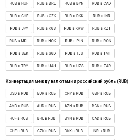
RUB в HUF
RUB в BRL
RUB в BYN
RUB в CAD
RUB в CHF
RUB в CZK
RUB в DKK
RUB в INR
RUB в JPY
RUB в KGS
RUB в KRW
RUB в KZT
RUB в MDL
RUB в NOK
RUB в PLN
RUB в RON
RUB в SEK
RUB в SGD
RUB в TJS
RUB в TMT
RUB в TRY
RUB в UAH
RUB в UZS
RUB в ZAR
Конвертация между валютами и российский рубль (RUB)
USD в RUB
EUR в RUB
CNY в RUB
GBP в RUB
AMD в RUB
AUD в RUB
AZN в RUB
BGN в RUB
HUF в RUB
BRL в RUB
BYN в RUB
CAD в RUB
CHF в RUB
CZK в RUB
DKK в RUB
INR в RUB