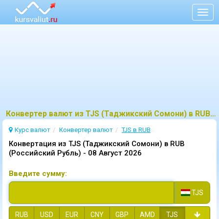
Togg
navig
Конвертер валют из TJS (Таджикский Сомони) в RUB (Российский Рубль)
Курс валют
Конвертер валют
TJS в RUB
Конвертация из TJS (Таджикский Сомони) в RUB
(Российский Рубль) -
08 Август 2026
Введите сумму:
TJS
RUB
USD
EUR
CNY
GBP
AMD
TJS