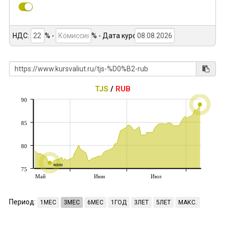
НДС:
% -
%
- Дата курса:
TJS
/
RUB
90
85
80
мин
75
Май
Июн
Июл
Период:
1МЕС
3МЕС
6МЕС
1ГОД
3ЛЕТ
5ЛЕТ
МАКС.