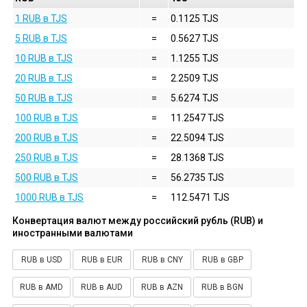
1 RUB в TJS
=
0.1125 TJS
5 RUB в TJS
=
0.5627 TJS
10 RUB в TJS
=
1.1255 TJS
20 RUB в TJS
=
2.2509 TJS
50 RUB в TJS
=
5.6274 TJS
100 RUB в TJS
=
11.2547 TJS
200 RUB в TJS
=
22.5094 TJS
250 RUB в TJS
=
28.1368 TJS
500 RUB в TJS
=
56.2735 TJS
1000 RUB в TJS
=
112.5471 TJS
Конвертация валют между российский рубль (RUB) и
иностранными валютами
RUB в USD
RUB в EUR
RUB в CNY
RUB в GBP
RUB в AMD
RUB в AUD
RUB в AZN
RUB в BGN