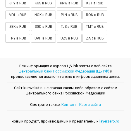
JPY в RUB
KGS в RUB
KRW в RUB
KZT в RUB
MDL в RUB
NOK в RUB
PLN в RUB
RON в RUB
SEK в RUB
SGD в RUB
TJS в RUB
TMT в RUB
TRY в RUB
UAH в RUB
UZS в RUB
ZAR в RUB
Вся информация о курсов ЦБ РФ взяты с веб-сайта
Центральный банк Российской Федерации (ЦБ РФ)
и
предоставляется исключительно в информационных целях.
Сайт kursvaliut.ru не связан каким-либо образом с сайтом
Центрального банкa Российской Федерации
Смотрите также:
Контакт
-
Kарта сайта
новый продукт, производимый и предлагаемый
layerzero.ro