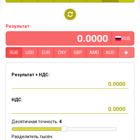
Результат:
RUB
RUB
USD
EUR
CNY
GBP
AMD
AUD
Результат + НДС:
НДС:
Десятичная точность:
4
Разделитель тысяч: