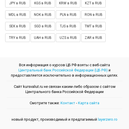
JPY в RUB
KGS в RUB
KRW в RUB
KZT в RUB
MDL в RUB
NOK в RUB
PLN в RUB
RON в RUB
SEK в RUB
SGD в RUB
TJS в RUB
TMT в RUB
TRY в RUB
UAH в RUB
UZS в RUB
ZAR в RUB
Вся информация о курсов ЦБ РФ взяты с веб-сайта
Центральный банк Российской Федерации (ЦБ РФ)
и
предоставляется исключительно в информационных целях.
Сайт kursvaliut.ru не связан каким-либо образом с сайтом
Центрального банкa Российской Федерации
Смотрите также:
Контакт
-
Kарта сайта
новый продукт, производимый и предлагаемый
layerzero.ro