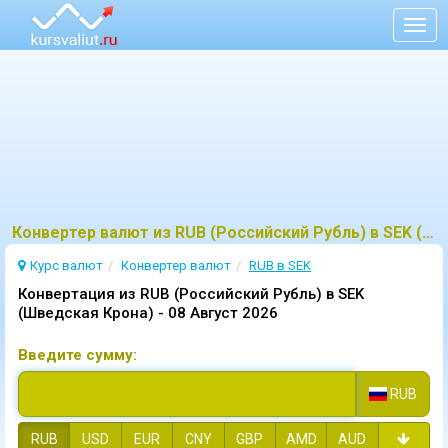
Togg
navig
Конвертер валют из RUB (Российский Рубль) в SEK (Шведская Крона)
Курс валют
Конвертер валют
RUB в SEK
Конвертация из RUB (Российский Рубль) в SEK
(Шведская Крона) -
08 Август 2026
Введите сумму:
RUB
RUB
USD
EUR
CNY
GBP
AMD
AUD