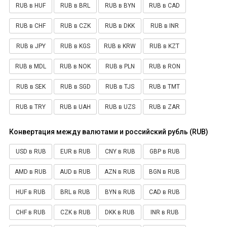
RUB в HUF
RUB в BRL
RUB в BYN
RUB в CAD
RUB в CHF
RUB в CZK
RUB в DKK
RUB в INR
RUB в JPY
RUB в KGS
RUB в KRW
RUB в KZT
RUB в MDL
RUB в NOK
RUB в PLN
RUB в RON
RUB в SEK
RUB в SGD
RUB в TJS
RUB в TMT
RUB в TRY
RUB в UAH
RUB в UZS
RUB в ZAR
Конвертация между валютами и российский рубль (RUB)
USD в RUB
EUR в RUB
CNY в RUB
GBP в RUB
AMD в RUB
AUD в RUB
AZN в RUB
BGN в RUB
HUF в RUB
BRL в RUB
BYN в RUB
CAD в RUB
CHF в RUB
CZK в RUB
DKK в RUB
INR в RUB