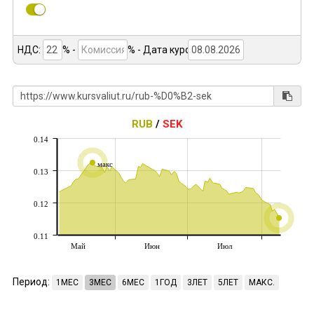
НДС:
% -
%
- Дата курса:
RUB
/
SEK
0.14
макс
0.13
0.12
0.11
Май
Июн
Июл
Период:
1МЕС
3МЕС
6МЕС
1ГОД
3ЛЕТ
5ЛЕТ
МАКС.