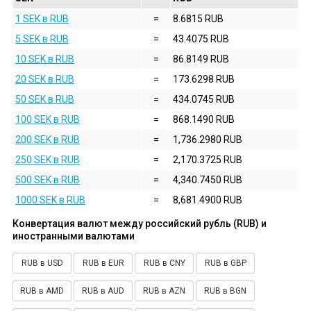
1 SEK в RUB
=
8.6815 RUB
5 SEK в RUB
=
43.4075 RUB
10 SEK в RUB
=
86.8149 RUB
20 SEK в RUB
=
173.6298 RUB
50 SEK в RUB
=
434.0745 RUB
100 SEK в RUB
=
868.1490 RUB
200 SEK в RUB
=
1,736.2980 RUB
250 SEK в RUB
=
2,170.3725 RUB
500 SEK в RUB
=
4,340.7450 RUB
1000 SEK в RUB
=
8,681.4900 RUB
Конвертация валют между российский рубль (RUB) и
иностранными валютами
RUB в USD
RUB в EUR
RUB в CNY
RUB в GBP
RUB в AMD
RUB в AUD
RUB в AZN
RUB в BGN