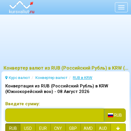
Togg
navig
Конвертер валют из RUB (Российский Рубль) в KRW (Южнокорейский вон)
Курс валют
Конвертер валют
RUB в KRW
Конвертация из RUB (Российский Рубль) в KRW
(Южнокорейский вон) -
08 Август 2026
Введите сумму:
RUB
RUB
USD
EUR
CNY
GBP
AMD
AUD