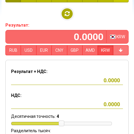
Результат:
KRW
RUB
USD
EUR
CNY
GBP
AMD
KRW
Результат + НДС:
НДС:
Десятичная точность:
4
Разделитель тысяч: