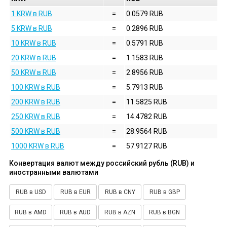
1 KRW в RUB
=
0.0579 RUB
5 KRW в RUB
=
0.2896 RUB
10 KRW в RUB
=
0.5791 RUB
20 KRW в RUB
=
1.1583 RUB
50 KRW в RUB
=
2.8956 RUB
100 KRW в RUB
=
5.7913 RUB
200 KRW в RUB
=
11.5825 RUB
250 KRW в RUB
=
14.4782 RUB
500 KRW в RUB
=
28.9564 RUB
1000 KRW в RUB
=
57.9127 RUB
Конвертация валют между российский рубль (RUB) и
иностранными валютами
RUB в USD
RUB в EUR
RUB в CNY
RUB в GBP
RUB в AMD
RUB в AUD
RUB в AZN
RUB в BGN