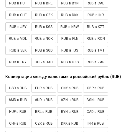
RUB в HUF
RUB в BRL
RUB в BYN
RUB в CAD
RUB в CHF
RUB в CZK
RUB в DKK
RUB в INR
RUB в JPY
RUB в KGS
RUB в KRW
RUB в KZT
RUB в MDL
RUB в NOK
RUB в PLN
RUB в RON
RUB в SEK
RUB в SGD
RUB в TJS
RUB в TMT
RUB в TRY
RUB в UAH
RUB в UZS
RUB в ZAR
Конвертация между валютами и российский рубль (RUB)
USD в RUB
EUR в RUB
CNY в RUB
GBP в RUB
AMD в RUB
AUD в RUB
AZN в RUB
BGN в RUB
HUF в RUB
BRL в RUB
BYN в RUB
CAD в RUB
CHF в RUB
CZK в RUB
DKK в RUB
INR в RUB