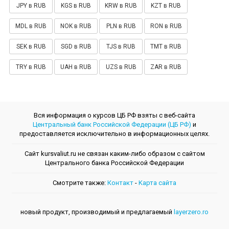
JPY в RUB
KGS в RUB
KRW в RUB
KZT в RUB
MDL в RUB
NOK в RUB
PLN в RUB
RON в RUB
SEK в RUB
SGD в RUB
TJS в RUB
TMT в RUB
TRY в RUB
UAH в RUB
UZS в RUB
ZAR в RUB
Вся информация о курсов ЦБ РФ взяты с веб-сайта
Центральный банк Российской Федерации (ЦБ РФ)
и
предоставляется исключительно в информационных целях.
Сайт kursvaliut.ru не связан каким-либо образом с сайтом
Центрального банкa Российской Федерации
Смотрите также:
Контакт
-
Kарта сайта
новый продукт, производимый и предлагаемый
layerzero.ro