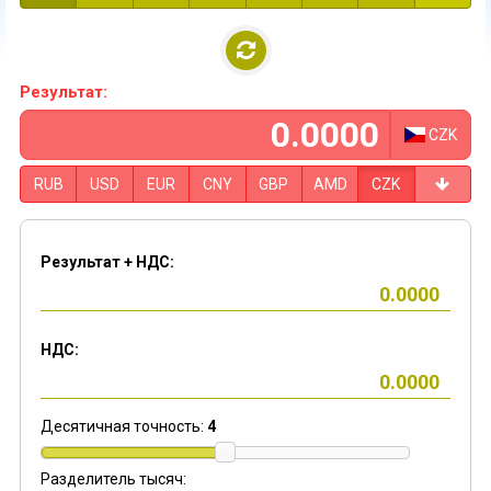
Результат:
CZK
RUB
USD
EUR
CNY
GBP
AMD
CZK
Результат + НДС:
НДС:
Десятичная точность:
4
Разделитель тысяч: