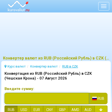
Togg
navig
Конвертер валют из RUB (Российский Рубль) в CZK (Чешская Крона)
Курс валют
Конвертер валют
RUB в CZK
Конвертация из RUB (Российский Рубль) в CZK
(Чешская Крона) -
07 Август 2026
Введите сумму:
RUB
RUB
USD
EUR
CNY
GBP
AMD
AUD