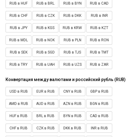
RUB в HUF
RUB в BRL
RUB в BYN
RUB в CAD
RUB в CHF
RUB в CZK
RUB в DKK
RUB в INR
RUB в JPY
RUB в KGS
RUB в KRW
RUB в KZT
RUB в MDL
RUB в NOK
RUB в PLN
RUB в RON
RUB в SEK
RUB в SGD
RUB в TJS
RUB в TMT
RUB в TRY
RUB в UAH
RUB в UZS
RUB в ZAR
Конвертация между валютами и российский рубль (RUB)
USD в RUB
EUR в RUB
CNY в RUB
GBP в RUB
AMD в RUB
AUD в RUB
AZN в RUB
BGN в RUB
HUF в RUB
BRL в RUB
BYN в RUB
CAD в RUB
CHF в RUB
CZK в RUB
DKK в RUB
INR в RUB