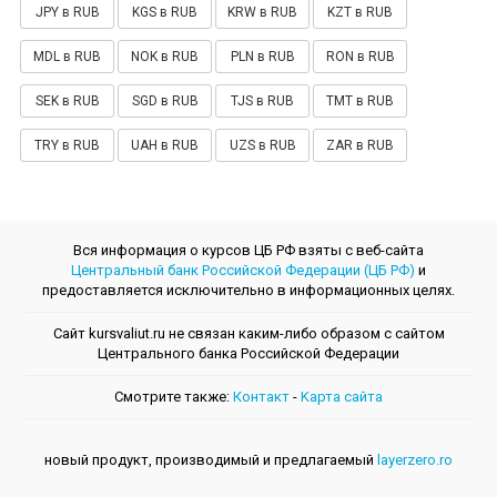
JPY в RUB
KGS в RUB
KRW в RUB
KZT в RUB
MDL в RUB
NOK в RUB
PLN в RUB
RON в RUB
SEK в RUB
SGD в RUB
TJS в RUB
TMT в RUB
TRY в RUB
UAH в RUB
UZS в RUB
ZAR в RUB
Вся информация о курсов ЦБ РФ взяты с веб-сайта
Центральный банк Российской Федерации (ЦБ РФ)
и
предоставляется исключительно в информационных целях.
Сайт kursvaliut.ru не связан каким-либо образом с сайтом
Центрального банкa Российской Федерации
Смотрите также:
Контакт
-
Kарта сайта
новый продукт, производимый и предлагаемый
layerzero.ro