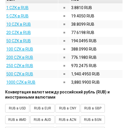
1 CZK в RUB
=
3.8810 RUB
5 CZK в RUB
=
19.4050 RUB
10 CZK в RUB
=
38.8099 RUB
20 CZK в RUB
=
77.6198 RUB
50 CZK в RUB
=
194.0495 RUB
100 CZK в RUB
=
388.0990 RUB
200 CZK в RUB
=
776.1980 RUB
250 CZK в RUB
=
970.2475 RUB
500 CZK в RUB
=
1,940.4950 RUB
1000 CZK в RUB
=
3,880.9900 RUB
Конвертация валют между российский рубль (RUB) и
иностранными валютами
RUB в USD
RUB в EUR
RUB в CNY
RUB в GBP
RUB в AMD
RUB в AUD
RUB в AZN
RUB в BGN