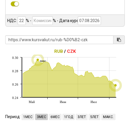
НДС:
% -
%
- Дата курса:
RUB
/
CZK
0.30
макс
0.28
0.26
0.24
Май
Июн
Июл
Период:
1МЕС
3МЕС
6МЕС
1ГОД
3ЛЕТ
5ЛЕТ
МАКС.