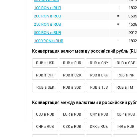
100 RON в RUB
=
1802
200 RON в RUB
=
3605
250 RON в RUB
=
4506
500 RON в RUB
=
9012
1000 RON в RUB
=
1802
Конвертация валют между российский рубль (RU
RUB в USD
RUB в EUR
RUB в CNY
RUB в GBP
RUB в CHF
RUB в CZK
RUB в DKK
RUB в INR
RUB в SEK
RUB в SGD
RUB в TJS
RUB в TMT
Конвертация между валютами и российский рубл
USD в RUB
EUR в RUB
CNY в RUB
GBP в RUB
CHF в RUB
CZK в RUB
DKK в RUB
INR в RUB