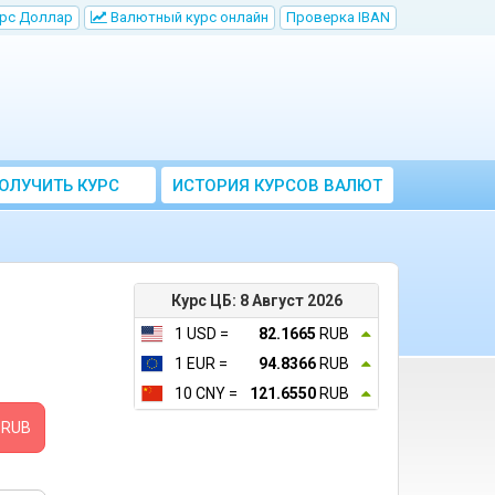
рс Доллар
Bалютный курс онлайн
Проверка IBAN
ОЛУЧИТЬ КУРС
ИСТОРИЯ КУРСОВ ВАЛЮТ
ВАЛЮТ ЦБ
ЦБ РФ
Курс ЦБ: 8 Август 2026
1 USD =
82.1665
RUB
1 EUR =
94.8366
RUB
10 CNY =
121.6550
RUB
RUB