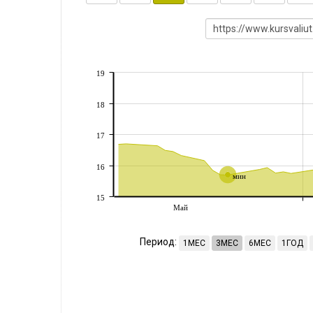
19
18
17
16
мин
15
Май
Период:
1МЕС
3МЕС
6МЕС
1ГОД