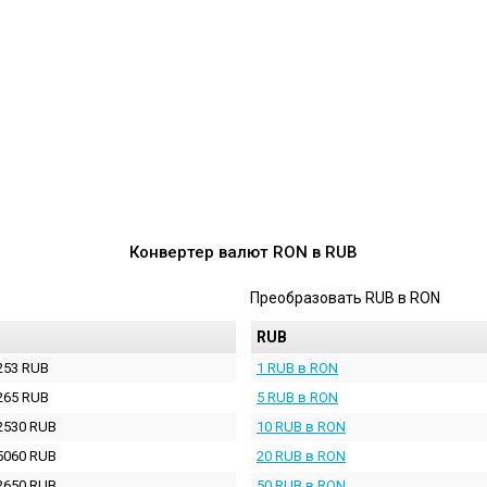
Конвертер валют
RON
в
RUB
Преобразовать
RUB
в
RON
RUB
253 RUB
1 RUB в RON
265 RUB
5 RUB в RON
2530 RUB
10 RUB в RON
5060 RUB
20 RUB в RON
2650 RUB
50 RUB в RON