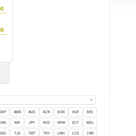
GBP
AMD
AUD
AZN
BGN
HUF
BRL
DKK
INR
JPY
KGS
KRW
KZT
MDL
SGD
TJS
TMT
TRY
UAH
UZS
ZAR