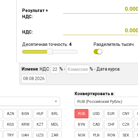
Результат +
НДС:
НДС:
Десятичная точность:
4
Разделитель тысяч:
Измени
:
НДС:
% -
%
- Дата курса:
Конвертировать в:
RUB (Российский Рубль)
AZN
BGN
HUF
BRL
RUB
USD
EUR
CNY
KGS
KRW
KZT
MDL
BYN
CAD
CHF
CZK
TRY
UAH
UZS
ZAR
NOK
PLN
RON
SEK