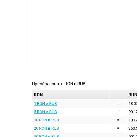
Преобразовать
RON
в
RUB
RON
RUB
1 RON в RUB
=
18.0
5 RON в RUB
=
90.1
10 RON в RUB
=
180.
20 RON в RUB
=
360.
50 RON в RUB
=
901.