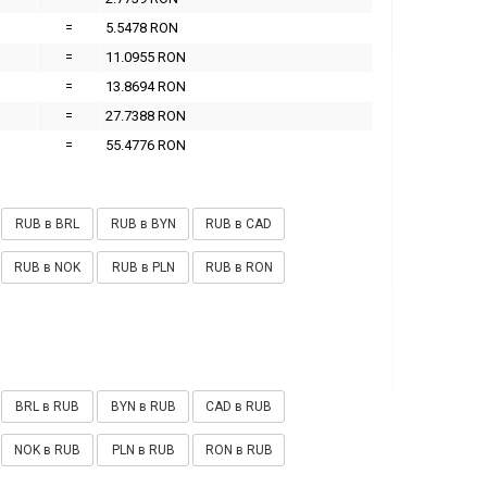
=
5.5478 RON
=
11.0955 RON
=
13.8694 RON
=
27.7388 RON
=
55.4776 RON
RUB в BRL
RUB в BYN
RUB в CAD
RUB в NOK
RUB в PLN
RUB в RON
BRL в RUB
BYN в RUB
CAD в RUB
NOK в RUB
PLN в RUB
RON в RUB