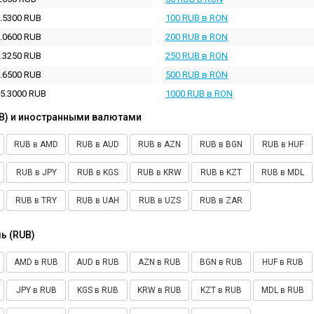
.5300 RUB
100 RUB в RON
.0600 RUB
200 RUB в RON
.3250 RUB
250 RUB в RON
.6500 RUB
500 RUB в RON
5.3000 RUB
1000 RUB в RON
B) и иностранными валютами
RUB в AMD
RUB в AUD
RUB в AZN
RUB в BGN
RUB в HUF
RUB в JPY
RUB в KGS
RUB в KRW
RUB в KZT
RUB в MDL
RUB в TRY
RUB в UAH
RUB в UZS
RUB в ZAR
ь (RUB)
AMD в RUB
AUD в RUB
AZN в RUB
BGN в RUB
HUF в RUB
JPY в RUB
KGS в RUB
KRW в RUB
KZT в RUB
MDL в RUB