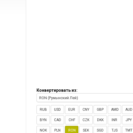
Конвертировать из:
RON (Румынский Лей)
RUB
USD
EUR
CNY
GBP
AMD
AUD
BYN
CAD
CHF
CZK
DKK
INR
JPY
NOK
PLN
RON
SEK
SGD
TJS
TMT