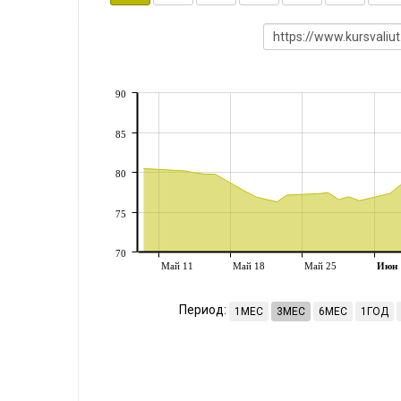
90
85
80
75
70
Май 11
Май 18
Май 25
Июн
Период:
1МЕС
3МЕС
6МЕС
1ГОД