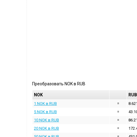
Преобразовать
NOK
в
RUB
NOK
RUB
1 NOK в RUB
=
8.62
5 NOK в RUB
=
43.1
10 NOK в RUB
=
86.2
20 NOK в RUB
=
172.
50 NOK в RUB
=
431.