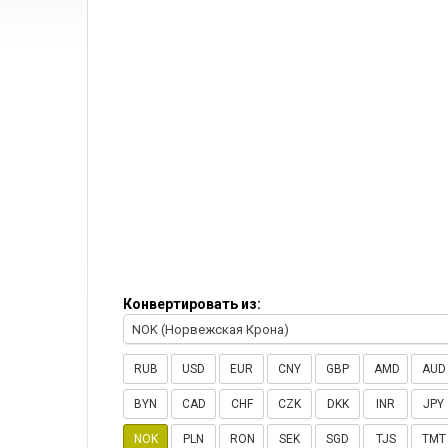
Конвертировать из:
NOK (Норвежская Крона)
RUB
USD
EUR
CNY
GBP
AMD
AUD
BYN
CAD
CHF
CZK
DKK
INR
JPY
NOK
PLN
RON
SEK
SGD
TJS
TMT