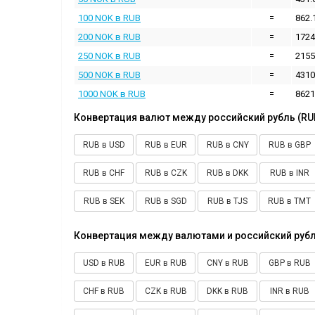
100 NOK в RUB
=
862.
200 NOK в RUB
=
1724
250 NOK в RUB
=
2155
500 NOK в RUB
=
4310
1000 NOK в RUB
=
8621
Конвертация валют между российский рубль (RU
RUB в USD
RUB в EUR
RUB в CNY
RUB в GBP
RUB в CHF
RUB в CZK
RUB в DKK
RUB в INR
RUB в SEK
RUB в SGD
RUB в TJS
RUB в TMT
Конвертация между валютами и российский рубл
USD в RUB
EUR в RUB
CNY в RUB
GBP в RUB
CHF в RUB
CZK в RUB
DKK в RUB
INR в RUB