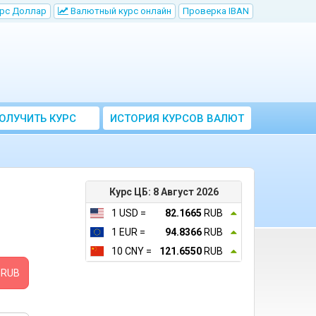
рс Доллар
Bалютный курс онлайн
Проверка IBAN
ОЛУЧИТЬ КУРС
ИСТОРИЯ КУРСОВ ВАЛЮТ
ВАЛЮТ ЦБ
ЦБ РФ
Курс ЦБ: 8 Август 2026
1 USD =
82.1665
RUB
1 EUR =
94.8366
RUB
10 CNY =
121.6550
RUB
RUB