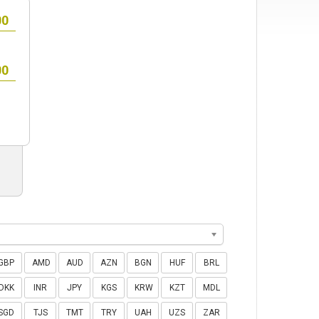
GBP
AMD
AUD
AZN
BGN
HUF
BRL
DKK
INR
JPY
KGS
KRW
KZT
MDL
SGD
TJS
TMT
TRY
UAH
UZS
ZAR