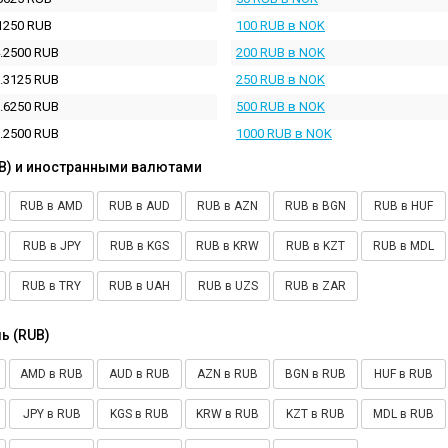
1250 RUB
100 RUB в NOK
.2500 RUB
200 RUB в NOK
.3125 RUB
250 RUB в NOK
.6250 RUB
500 RUB в NOK
.2500 RUB
1000 RUB в NOK
B) и иностранными валютами
RUB в AMD
RUB в AUD
RUB в AZN
RUB в BGN
RUB в HUF
RUB в JPY
RUB в KGS
RUB в KRW
RUB в KZT
RUB в MDL
RUB в TRY
RUB в UAH
RUB в UZS
RUB в ZAR
ь (RUB)
AMD в RUB
AUD в RUB
AZN в RUB
BGN в RUB
HUF в RUB
JPY в RUB
KGS в RUB
KRW в RUB
KZT в RUB
MDL в RUB