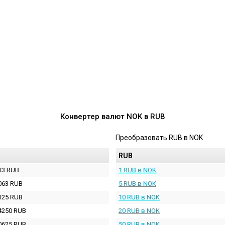
Конвертер валют
NOK
в
RUB
Преобразовать
RUB
в
NOK
RUB
13 RUB
1 RUB в NOK
063 RUB
5 RUB в NOK
125 RUB
10 RUB в NOK
4250 RUB
20 RUB в NOK
0625 RUB
50 RUB в NOK