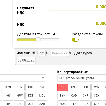
Результат +
НДС:
НДС:
Десятичная точность:
4
Разделитель тысяч:
Измени
:
НДС:
% -
%
- Дата курса:
Конвертировать в:
RUB (Российский Рубль)
AZN
BGN
HUF
BRL
RUB
USD
EUR
CNY
KGS
KRW
KZT
MDL
BYN
CAD
CHF
CZK
TRY
UAH
UZS
ZAR
NOK
PLN
RON
SEK