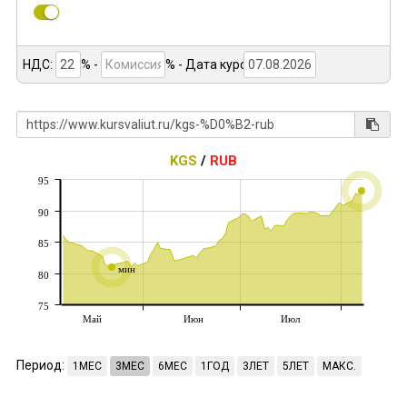
НДС:
% -
%
- Дата курса:
KGS
/
RUB
95
90
85
мин
80
75
Май
Июн
Июл
Период:
1МЕС
3МЕС
6МЕС
1ГОД
3ЛЕТ
5ЛЕТ
МАКС.