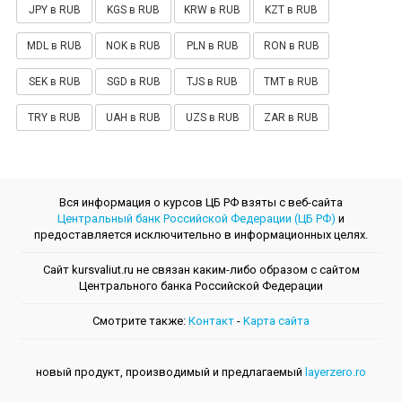
JPY в RUB
KGS в RUB
KRW в RUB
KZT в RUB
MDL в RUB
NOK в RUB
PLN в RUB
RON в RUB
SEK в RUB
SGD в RUB
TJS в RUB
TMT в RUB
TRY в RUB
UAH в RUB
UZS в RUB
ZAR в RUB
Вся информация о курсов ЦБ РФ взяты с веб-сайта
Центральный банк Российской Федерации (ЦБ РФ)
и
предоставляется исключительно в информационных целях.
Сайт kursvaliut.ru не связан каким-либо образом с сайтом
Центрального банкa Российской Федерации
Смотрите также:
Контакт
-
Kарта сайта
новый продукт, производимый и предлагаемый
layerzero.ro