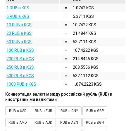
1 RUB в KGS
=
1.0742 KGS
5 RUB в KGS
=
5.3711 KGS
10 RUB в KGS
=
10.7422 KGS
20 RUB в KGS
=
21.4844 KGS
50 RUB в KGS
=
53.7111 KGS
100 RUB в KGS
=
107.4222 KGS
200 RUB в KGS
=
214.8445 KGS
250 RUB в KGS
=
268.5556 KGS
500 RUB в KGS
=
537.1112 KGS
1000 RUB в KGS
=
1,074.2223 KGS
Конвертация валют между российский рубль (RUB) и
иностранными валютами
RUB в USD
RUB в EUR
RUB в CNY
RUB в GBP
RUB в AMD
RUB в AUD
RUB в AZN
RUB в BGN