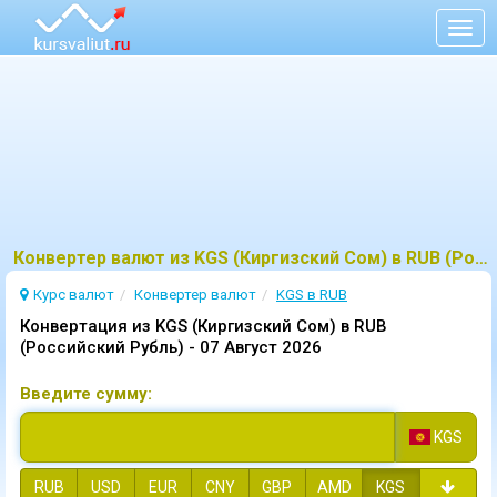
Togg
navig
Конвертер валют из KGS (Киргизский Сом) в RUB (Российский Рубль)
Курс валют
Конвертер валют
KGS в RUB
Конвертация из KGS (Киргизский Сом) в RUB
(Российский Рубль) -
07 Август 2026
Введите сумму:
KGS
RUB
USD
EUR
CNY
GBP
AMD
KGS