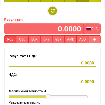
Результат:
RUB
RUB
USD
EUR
CNY
GBP
AMD
AUD
Результат + НДС:
НДС:
Десятичная точность:
4
Разделитель тысяч: