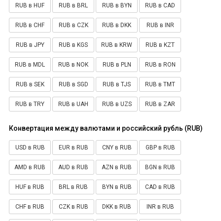
RUB в HUF
RUB в BRL
RUB в BYN
RUB в CAD
RUB в CHF
RUB в CZK
RUB в DKK
RUB в INR
RUB в JPY
RUB в KGS
RUB в KRW
RUB в KZT
RUB в MDL
RUB в NOK
RUB в PLN
RUB в RON
RUB в SEK
RUB в SGD
RUB в TJS
RUB в TMT
RUB в TRY
RUB в UAH
RUB в UZS
RUB в ZAR
Конвертация между валютами и российский рубль (RUB)
USD в RUB
EUR в RUB
CNY в RUB
GBP в RUB
AMD в RUB
AUD в RUB
AZN в RUB
BGN в RUB
HUF в RUB
BRL в RUB
BYN в RUB
CAD в RUB
CHF в RUB
CZK в RUB
DKK в RUB
INR в RUB