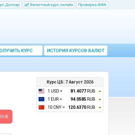
рс Доллар
Bалютный курс онлайн
Проверка IBAN
ОЛУЧИТЬ КУРС
ИСТОРИЯ КУРСОВ ВАЛЮТ
ВАЛЮТ ЦБ
ЦБ РФ
Курс ЦБ: 7 Август 2026
1 USD =
81.4077
RUB
1 EUR =
94.0585
RUB
10 CNY =
120.6370
RUB
RUB