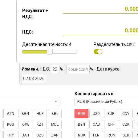
Результат +
НДС:
НДС:
Десятичная точность:
4
Разделитель тысяч:
Измени
:
НДС:
% -
%
- Дата курса:
Конвертировать в:
RUB (Российский Рубль)
AZN
BGN
HUF
BRL
RUB
USD
EUR
CNY
KGS
KRW
KZT
MDL
BYN
CAD
CHF
CZK
TRY
UAH
UZS
ZAR
NOK
PLN
RON
SEK