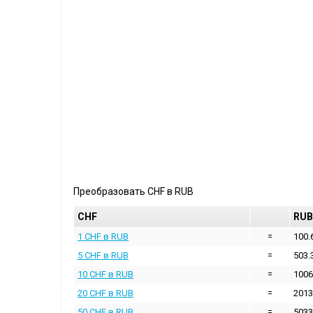
Преобразовать
CHF
в
RUB
CHF
RUB
1 CHF в RUB
=
100.
5 CHF в RUB
=
503.
10 CHF в RUB
=
1006
20 CHF в RUB
=
2013
50 CHF в RUB
=
5033