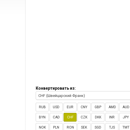
Конвертировать из:
CHF (Швейцарский Франк)
RUB
USD
EUR
CNY
GBP
AMD
AUD
BYN
CAD
CHF
CZK
DKK
INR
JPY
NOK
PLN
RON
SEK
SGD
TJS
TMT