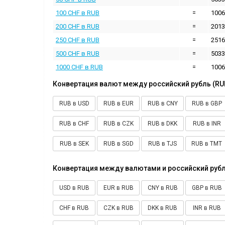
100 CHF в RUB
=
1006
200 CHF в RUB
=
2013
250 CHF в RUB
=
2516
500 CHF в RUB
=
5033
1000 CHF в RUB
=
1006
Конвертация валют между российский рубль (RU
RUB в USD
RUB в EUR
RUB в CNY
RUB в GBP
RUB в CHF
RUB в CZK
RUB в DKK
RUB в INR
RUB в SEK
RUB в SGD
RUB в TJS
RUB в TMT
Конвертация между валютами и российский рубл
USD в RUB
EUR в RUB
CNY в RUB
GBP в RUB
CHF в RUB
CZK в RUB
DKK в RUB
INR в RUB