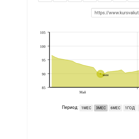
105
100
95
90
мин
85
Май
Период:
1МЕС
3МЕС
6МЕС
1ГОД