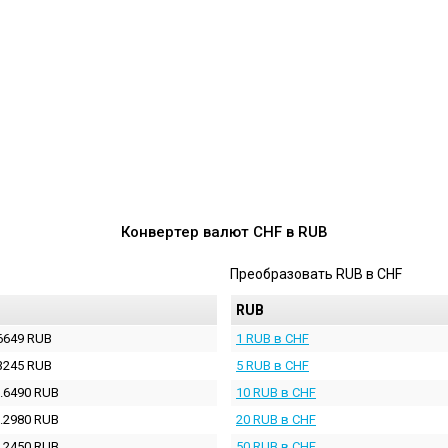
Конвертер валют
CHF
в
RUB
Преобразовать
RUB
в
CHF
RUB
6649 RUB
1 RUB в CHF
3245 RUB
5 RUB в CHF
.6490 RUB
10 RUB в CHF
.2980 RUB
20 RUB в CHF
.2450 RUB
50 RUB в CHF