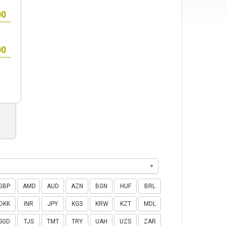
GBP
AMD
AUD
AZN
BGN
HUF
BRL
DKK
INR
JPY
KGS
KRW
KZT
MDL
SGD
TJS
TMT
TRY
UAH
UZS
ZAR