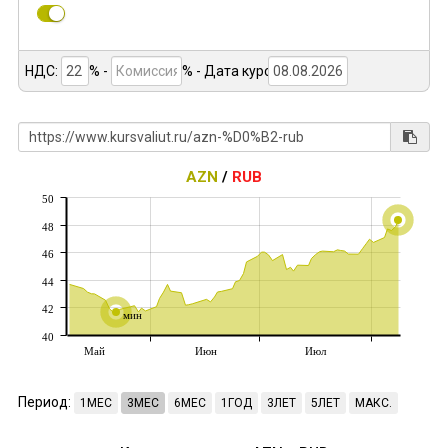
НДС:
% -
%
- Дата курса:
AZN
/
RUB
50
48
46
44
42
мин
40
Май
Июн
Июл
Период:
1МЕС
3МЕС
6МЕС
1ГОД
3ЛЕТ
5ЛЕТ
МАКС.