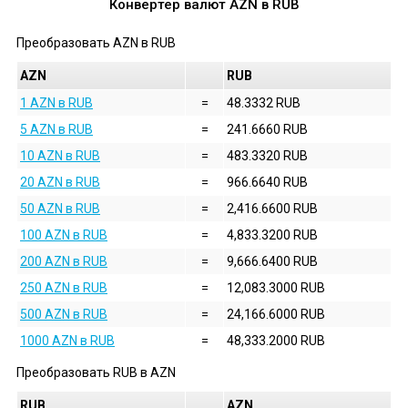
Конвертер валют
AZN
в
RUB
Преобразовать
AZN
в
RUB
AZN
RUB
1 AZN в RUB
=
48.3332 RUB
5 AZN в RUB
=
241.6660 RUB
10 AZN в RUB
=
483.3320 RUB
20 AZN в RUB
=
966.6640 RUB
50 AZN в RUB
=
2,416.6600 RUB
100 AZN в RUB
=
4,833.3200 RUB
200 AZN в RUB
=
9,666.6400 RUB
250 AZN в RUB
=
12,083.3000 RUB
500 AZN в RUB
=
24,166.6000 RUB
1000 AZN в RUB
=
48,333.2000 RUB
Преобразовать
RUB
в
AZN
RUB
AZN