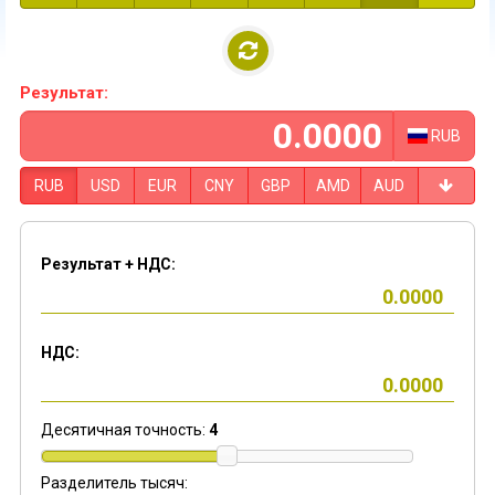
Результат:
RUB
RUB
USD
EUR
CNY
GBP
AMD
AUD
Результат + НДС:
НДС:
Десятичная точность:
4
Разделитель тысяч: