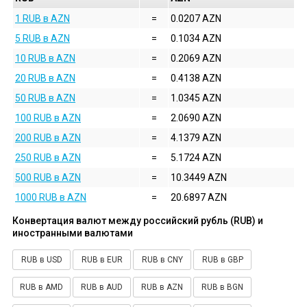
1 RUB в AZN
=
0.0207 AZN
5 RUB в AZN
=
0.1034 AZN
10 RUB в AZN
=
0.2069 AZN
20 RUB в AZN
=
0.4138 AZN
50 RUB в AZN
=
1.0345 AZN
100 RUB в AZN
=
2.0690 AZN
200 RUB в AZN
=
4.1379 AZN
250 RUB в AZN
=
5.1724 AZN
500 RUB в AZN
=
10.3449 AZN
1000 RUB в AZN
=
20.6897 AZN
Конвертация валют между российский рубль (RUB) и
иностранными валютами
RUB в USD
RUB в EUR
RUB в CNY
RUB в GBP
RUB в AMD
RUB в AUD
RUB в AZN
RUB в BGN