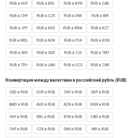
RUB в HUF
RUB в BRL
RUB в BYN
RUB в CAD
RUB в CHF
RUB в CZK
RUB в DKK
RUB в INR
RUB в JPY
RUB в KGS
RUB в KRW
RUB в KZT
RUB в MDL
RUB в NOK
RUB в PLN
RUB в RON
RUB в SEK
RUB в SGD
RUB в TJS
RUB в TMT
RUB в TRY
RUB в UAH
RUB в UZS
RUB в ZAR
Конвертация между валютами и российский рубль (RUB)
USD в RUB
EUR в RUB
CNY в RUB
GBP в RUB
AMD в RUB
AUD в RUB
AZN в RUB
BGN в RUB
HUF в RUB
BRL в RUB
BYN в RUB
CAD в RUB
CHF в RUB
CZK в RUB
DKK в RUB
INR в RUB