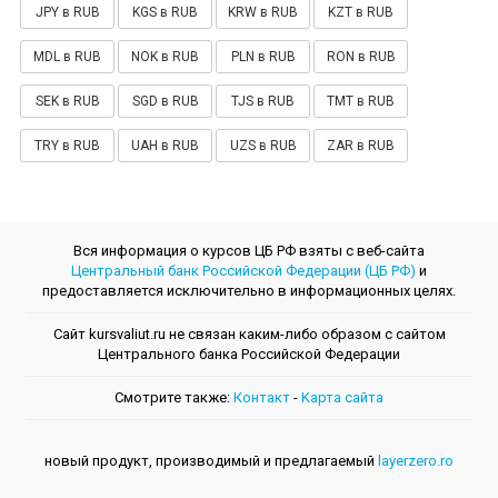
JPY в RUB
KGS в RUB
KRW в RUB
KZT в RUB
MDL в RUB
NOK в RUB
PLN в RUB
RON в RUB
SEK в RUB
SGD в RUB
TJS в RUB
TMT в RUB
TRY в RUB
UAH в RUB
UZS в RUB
ZAR в RUB
Вся информация о курсов ЦБ РФ взяты с веб-сайта
Центральный банк Российской Федерации (ЦБ РФ)
и
предоставляется исключительно в информационных целях.
Сайт kursvaliut.ru не связан каким-либо образом с сайтом
Центрального банкa Российской Федерации
Смотрите также:
Контакт
-
Kарта сайта
новый продукт, производимый и предлагаемый
layerzero.ro