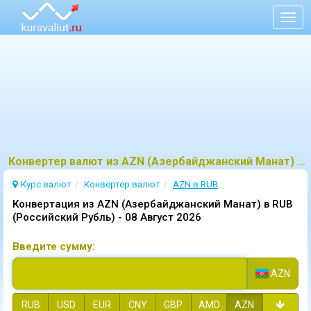
Togg
navig
Конвертер валют из AZN (Азербайджанский Манат) в RUB (Российский Рубль)
Курс валют
Конвертер валют
AZN в RUB
Конвертация из AZN (Азербайджанский Манат) в RUB
(Российский Рубль) -
08 Август 2026
Введите сумму:
AZN
RUB
USD
EUR
CNY
GBP
AMD
AZN