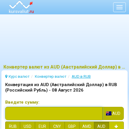
Togg
navig
Конвертер валют из AUD (Австралийский Доллар) в RUB (Российский Рубль)
Курс валют
Конвертер валют
AUD в RUB
Конвертация из AUD (Австралийский Доллар) в RUB
(Российский Рубль) -
08 Август 2026
Введите сумму:
AUD
RUB
USD
EUR
CNY
GBP
AMD
AUD