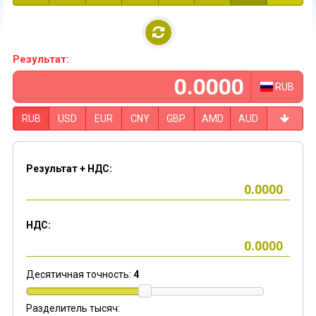
Результат:
RUB
RUB
USD
EUR
CNY
GBP
AMD
AUD
Результат + НДС:
НДС:
Десятичная точность:
4
Разделитель тысяч: