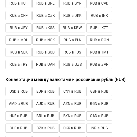
RUB в HUF
RUB в BRL
RUB в BYN
RUB в CAD
RUB в CHF
RUB в CZK
RUB в DKK
RUB в INR
RUB в JPY
RUB в KGS
RUB в KRW
RUB в KZT
RUB в MDL
RUB в NOK
RUB в PLN
RUB в RON
RUB в SEK
RUB в SGD
RUB в TJS
RUB в TMT
RUB в TRY
RUB в UAH
RUB в UZS
RUB в ZAR
Конвертация между валютами и российский рубль (RUB)
USD в RUB
EUR в RUB
CNY в RUB
GBP в RUB
AMD в RUB
AUD в RUB
AZN в RUB
BGN в RUB
HUF в RUB
BRL в RUB
BYN в RUB
CAD в RUB
CHF в RUB
CZK в RUB
DKK в RUB
INR в RUB