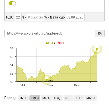
НДС:
% -
%
- Дата курса:
AUD
/
RUB
58
56
54
52
мин
50
Май
Июн
Июл
Период:
1МЕС
3МЕС
6МЕС
1ГОД
3ЛЕТ
5ЛЕТ
МАКС.