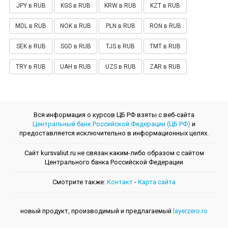
JPY в RUB
KGS в RUB
KRW в RUB
KZT в RUB
MDL в RUB
NOK в RUB
PLN в RUB
RON в RUB
SEK в RUB
SGD в RUB
TJS в RUB
TMT в RUB
TRY в RUB
UAH в RUB
UZS в RUB
ZAR в RUB
Вся информация о курсов ЦБ РФ взяты с веб-сайта
Центральный банк Российской Федерации (ЦБ РФ)
и
предоставляется исключительно в информационных целях.
Сайт kursvaliut.ru не связан каким-либо образом с сайтом
Центрального банкa Российской Федерации
Смотрите также:
Контакт
-
Kарта сайта
новый продукт, производимый и предлагаемый
layerzero.ro