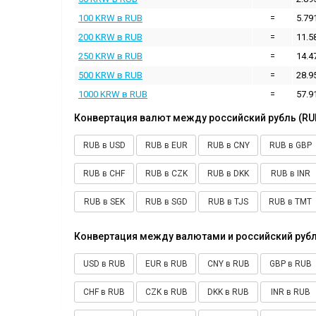
100 KRW в RUB
=
5.79
200 KRW в RUB
=
11.5
250 KRW в RUB
=
14.4
500 KRW в RUB
=
28.9
1000 KRW в RUB
=
57.9
Конвертация валют между российский рубль (RU
RUB в USD
RUB в EUR
RUB в CNY
RUB в GBP
RUB в CHF
RUB в CZK
RUB в DKK
RUB в INR
RUB в SEK
RUB в SGD
RUB в TJS
RUB в TMT
Конвертация между валютами и российский рубл
USD в RUB
EUR в RUB
CNY в RUB
GBP в RUB
CHF в RUB
CZK в RUB
DKK в RUB
INR в RUB