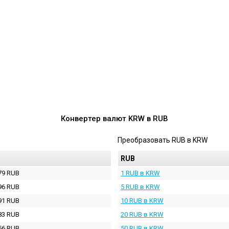
Конвертер валют
KRW
в
RUB
Преобразовать
RUB
в
KRW
RUB
79 RUB
1 RUB в KRW
96 RUB
5 RUB в KRW
91 RUB
10 RUB в KRW
83 RUB
20 RUB в KRW
56 RUB
50 RUB в KRW