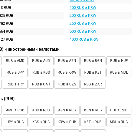
13 RUB
100 RUB в KRW
825 RUB
200 RUB в KRW
782 RUB
250 RUB в KRW
564 RUB
500 RUB в KRW
127 RUB
1000 RUB в KRW
B) и иностранными валютами
RUB в AMD
RUB в AUD
RUB в AZN
RUB в BGN
RUB в HUF
RUB в JPY
RUB в KGS
RUB в KRW
RUB в KZT
RUB в MDL
RUB в TRY
RUB в UAH
RUB в UZS
RUB в ZAR
ь (RUB)
AMD в RUB
AUD в RUB
AZN в RUB
BGN в RUB
HUF в RUB
JPY в RUB
KGS в RUB
KRW в RUB
KZT в RUB
MDL в RUB