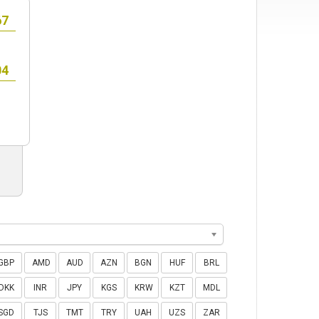
GBP
AMD
AUD
AZN
BGN
HUF
BRL
DKK
INR
JPY
KGS
KRW
KZT
MDL
SGD
TJS
TMT
TRY
UAH
UZS
ZAR