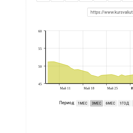
60
55
50
45
Май 11
Май 18
Май 25
Период:
1МЕС
3МЕС
6МЕС
1ГОД