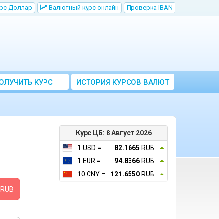
рс Доллар
Bалютный курс онлайн
Проверка IBAN
ОЛУЧИТЬ КУРС
ИСТОРИЯ КУРСОВ ВАЛЮТ
ВАЛЮТ ЦБ
ЦБ РФ
Курс ЦБ: 8 Август 2026
1 USD =
82.1665
RUB
1 EUR =
94.8366
RUB
10 CNY =
121.6550
RUB
RUB