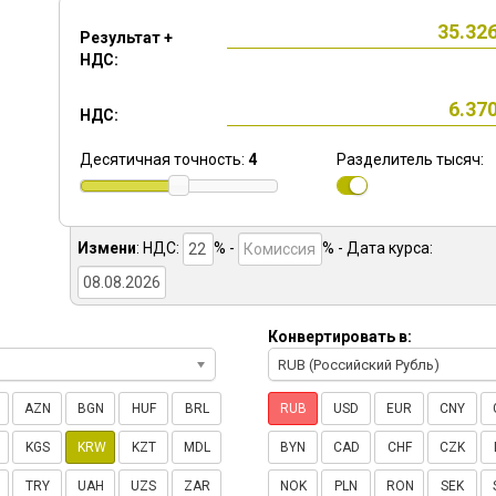
Результат +
НДС:
НДС:
Десятичная точность:
4
Разделитель тысяч:
Измени
:
НДС:
% -
%
- Дата курса:
Конвертировать в:
RUB (Российский Рубль)
AZN
BGN
HUF
BRL
RUB
USD
EUR
CNY
KGS
KRW
KZT
MDL
BYN
CAD
CHF
CZK
TRY
UAH
UZS
ZAR
NOK
PLN
RON
SEK