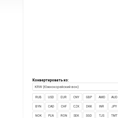
Конвертировать из:
KRW (Южнокорейский вон)
RUB
USD
EUR
CNY
GBP
AMD
AUD
BYN
CAD
CHF
CZK
DKK
INR
JPY
NOK
PLN
RON
SEK
SGD
TJS
TMT