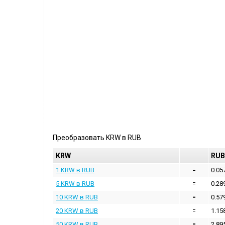
Преобразовать
KRW
в
RUB
KRW
RUB
1 KRW в RUB
=
0.05
5 KRW в RUB
=
0.28
10 KRW в RUB
=
0.57
20 KRW в RUB
=
1.15
50 KRW в RUB
=
2.89