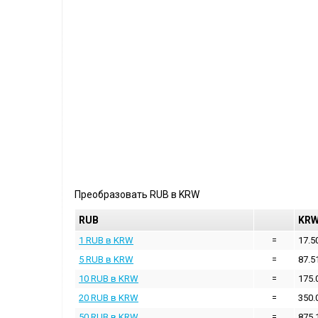
Преобразовать
RUB
в
KRW
RUB
KR
1 RUB в KRW
=
17.5
5 RUB в KRW
=
87.5
10 RUB в KRW
=
175.
20 RUB в KRW
=
350.
50 RUB в KRW
=
875.