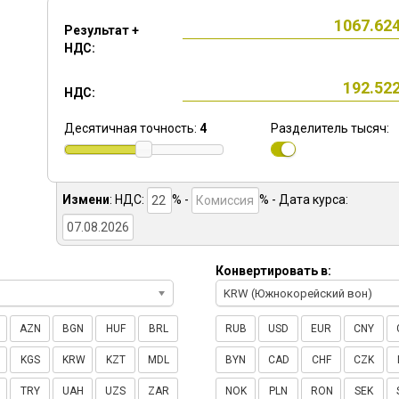
Результат +
НДС:
НДС:
Десятичная точность:
4
Разделитель тысяч:
Измени
:
НДС:
% -
%
- Дата курса:
Конвертировать в:
KRW (Южнокорейский вон)
AZN
BGN
HUF
BRL
RUB
USD
EUR
CNY
KGS
KRW
KZT
MDL
BYN
CAD
CHF
CZK
TRY
UAH
UZS
ZAR
NOK
PLN
RON
SEK