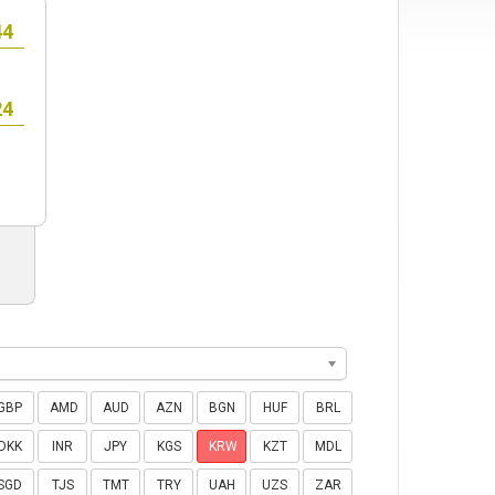
GBP
AMD
AUD
AZN
BGN
HUF
BRL
DKK
INR
JPY
KGS
KRW
KZT
MDL
SGD
TJS
TMT
TRY
UAH
UZS
ZAR