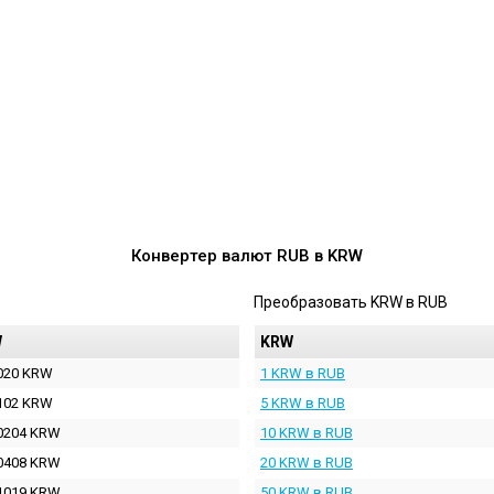
Конвертер валют
RUB
в
KRW
Преобразовать
KRW
в
RUB
W
KRW
020 KRW
1 KRW в RUB
102 KRW
5 KRW в RUB
0204 KRW
10 KRW в RUB
0408 KRW
20 KRW в RUB
1019 KRW
50 KRW в RUB