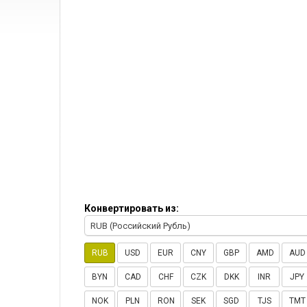
Конвертировать из:
RUB (Российский Рубль)
RUB
USD
EUR
CNY
GBP
AMD
AUD
BYN
CAD
CHF
CZK
DKK
INR
JPY
NOK
PLN
RON
SEK
SGD
TJS
TMT