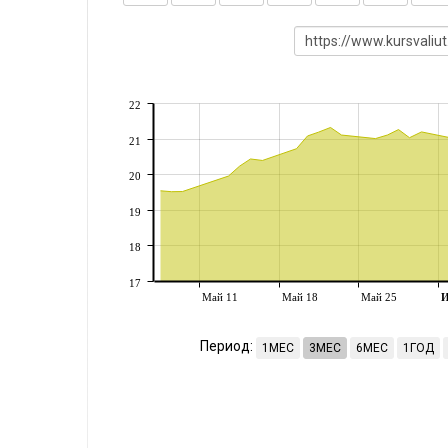
22
21
20
19
18
17
Май 11
Май 18
Май 25
Период:
1МЕС
3МЕС
6МЕС
1ГОД