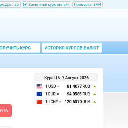
рс Доллар
Bалютный курс онлайн
Проверка IBAN
ОЛУЧИТЬ КУРС
ИСТОРИЯ КУРСОВ ВАЛЮТ
ВАЛЮТ ЦБ
ЦБ РФ
Курс ЦБ: 7 Август 2026
1 USD =
81.4077
RUB
1 EUR =
94.0585
RUB
10 CNY =
120.6370
RUB
KRW