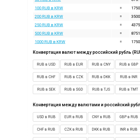
100 RUB в KRW
=
1750
200 RUB в KRW
=
3500
250 RUB в KRW
=
4375
500 RUB в KRW
=
8751
1000 RUB в KRW
=
1750
Конвертация валют между российский рубль (RU
RUB в USD
RUB в EUR
RUB в CNY
RUB в GBP
RUB в CHF
RUB в CZK
RUB в DKK
RUB в INR
RUB в SEK
RUB в SGD
RUB в TJS
RUB в TMT
Конвертация между валютами и российский рубл
USD в RUB
EUR в RUB
CNY в RUB
GBP в RUB
CHF в RUB
CZK в RUB
DKK в RUB
INR в RUB