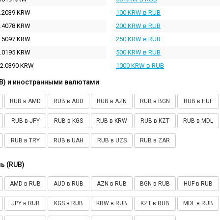
.2039 KRW
100 KRW в RUB
.4078 KRW
200 KRW в RUB
.5097 KRW
250 KRW в RUB
.0195 KRW
500 KRW в RUB
2.0390 KRW
1000 KRW в RUB
B) и иностранными валютами
RUB в AMD
RUB в AUD
RUB в AZN
RUB в BGN
RUB в HUF
RUB в JPY
RUB в KGS
RUB в KRW
RUB в KZT
RUB в MDL
RUB в TRY
RUB в UAH
RUB в UZS
RUB в ZAR
ь (RUB)
AMD в RUB
AUD в RUB
AZN в RUB
BGN в RUB
HUF в RUB
JPY в RUB
KGS в RUB
KRW в RUB
KZT в RUB
MDL в RUB