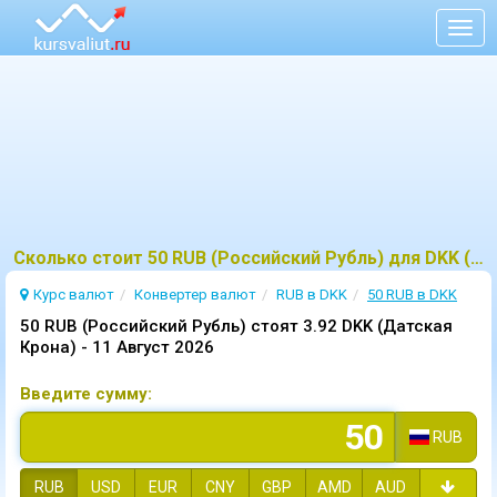
Togg
navig
Сколько стоит 50 RUB (Российский Рубль) для DKK (Датская Крона)?
Курс валют
Конвертер валют
RUB в DKK
50 RUB в DKK
50 RUB (Российский Рубль) стоят 3.92 DKK (Датская
Крона) -
11 Август 2026
Введите сумму:
RUB
RUB
USD
EUR
CNY
GBP
AMD
AUD