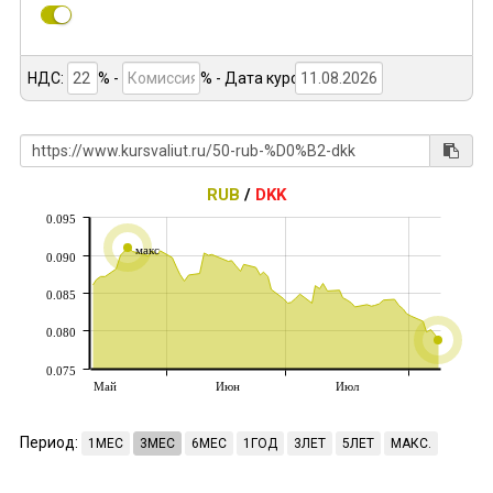
НДС:
% -
%
- Дата курса:
RUB
/
DKK
0.095
макс
0.090
0.085
0.080
0.075
Май
Июн
Июл
Период:
1МЕС
3МЕС
6МЕС
1ГОД
3ЛЕТ
5ЛЕТ
МАКС.