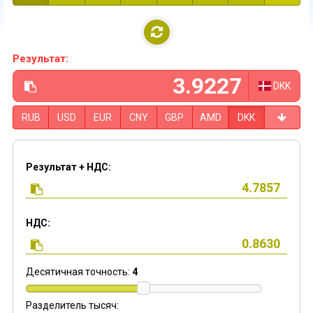
Результат:
DKK
RUB
USD
EUR
CNY
GBP
AMD
DKK
Результат + НДС:
НДС:
Десятичная точность:
4
Разделитель тысяч: