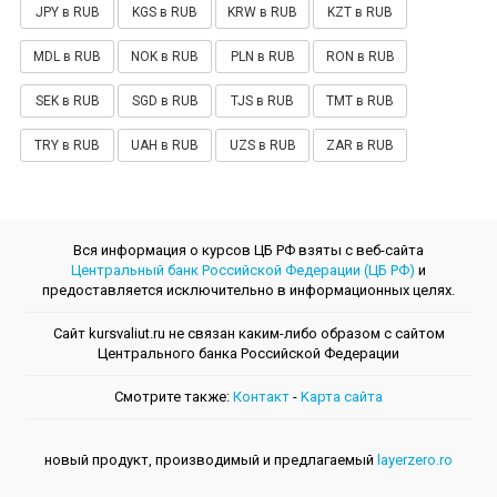
JPY в RUB
KGS в RUB
KRW в RUB
KZT в RUB
MDL в RUB
NOK в RUB
PLN в RUB
RON в RUB
SEK в RUB
SGD в RUB
TJS в RUB
TMT в RUB
TRY в RUB
UAH в RUB
UZS в RUB
ZAR в RUB
Вся информация о курсов ЦБ РФ взяты с веб-сайта
Центральный банк Российской Федерации (ЦБ РФ)
и
предоставляется исключительно в информационных целях.
Сайт kursvaliut.ru не связан каким-либо образом с сайтом
Центрального банкa Российской Федерации
Смотрите также:
Контакт
-
Kарта сайта
новый продукт, производимый и предлагаемый
layerzero.ro