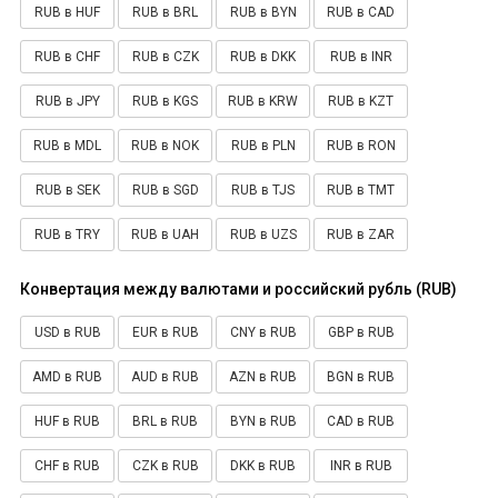
RUB в HUF
RUB в BRL
RUB в BYN
RUB в CAD
RUB в CHF
RUB в CZK
RUB в DKK
RUB в INR
RUB в JPY
RUB в KGS
RUB в KRW
RUB в KZT
RUB в MDL
RUB в NOK
RUB в PLN
RUB в RON
RUB в SEK
RUB в SGD
RUB в TJS
RUB в TMT
RUB в TRY
RUB в UAH
RUB в UZS
RUB в ZAR
Конвертация между валютами и российский рубль (RUB)
USD в RUB
EUR в RUB
CNY в RUB
GBP в RUB
AMD в RUB
AUD в RUB
AZN в RUB
BGN в RUB
HUF в RUB
BRL в RUB
BYN в RUB
CAD в RUB
CHF в RUB
CZK в RUB
DKK в RUB
INR в RUB