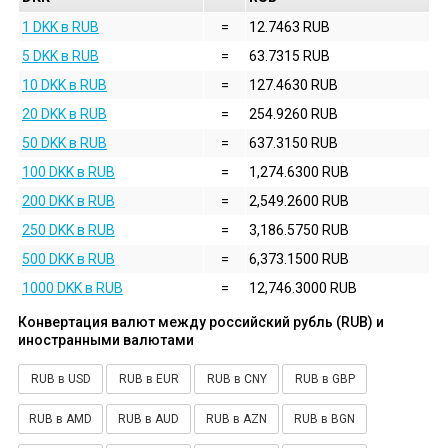
1 DKK в RUB
=
12.7463 RUB
5 DKK в RUB
=
63.7315 RUB
10 DKK в RUB
=
127.4630 RUB
20 DKK в RUB
=
254.9260 RUB
50 DKK в RUB
=
637.3150 RUB
100 DKK в RUB
=
1,274.6300 RUB
200 DKK в RUB
=
2,549.2600 RUB
250 DKK в RUB
=
3,186.5750 RUB
500 DKK в RUB
=
6,373.1500 RUB
1000 DKK в RUB
=
12,746.3000 RUB
Конвертация валют между российский рубль (RUB) и
иностранными валютами
RUB в USD
RUB в EUR
RUB в CNY
RUB в GBP
RUB в AMD
RUB в AUD
RUB в AZN
RUB в BGN