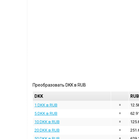
Преобразовать
DKK
в
RUB
DKK
RUB
1 DKK в RUB
=
12.5
5 DKK в RUB
=
62.9
10 DKK в RUB
=
125.
20 DKK в RUB
=
251.
50 DKK в RUB
=
629.