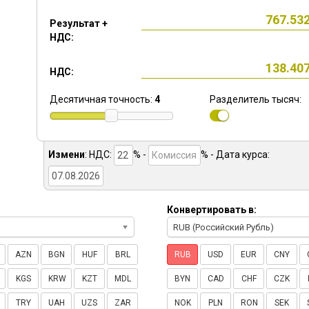
Результат +
НДС:
НДС:
Десятичная точность:
4
Разделитель тысяч:
Измени
:
НДС:
% -
%
- Дата курса:
Конвертировать в:
RUB (Российский Рубль)
AZN
BGN
HUF
BRL
RUB
USD
EUR
CNY
KGS
KRW
KZT
MDL
BYN
CAD
CHF
CZK
TRY
UAH
UZS
ZAR
NOK
PLN
RON
SEK