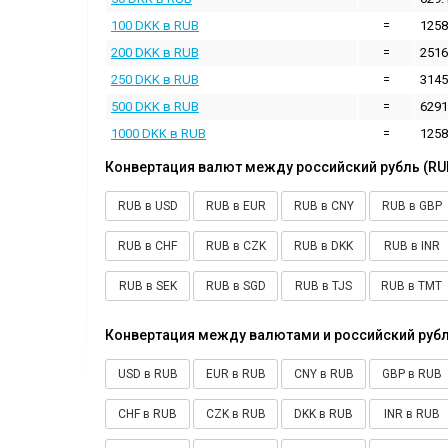
100 DKK в RUB
=
1258
200 DKK в RUB
=
2516
250 DKK в RUB
=
3145
500 DKK в RUB
=
6291
1000 DKK в RUB
=
1258
Конвертация валют между российский рубль (RU
RUB в USD
RUB в EUR
RUB в CNY
RUB в GBP
RUB в CHF
RUB в CZK
RUB в DKK
RUB в INR
RUB в SEK
RUB в SGD
RUB в TJS
RUB в TMT
Конвертация между валютами и российский рубл
USD в RUB
EUR в RUB
CNY в RUB
GBP в RUB
CHF в RUB
CZK в RUB
DKK в RUB
INR в RUB