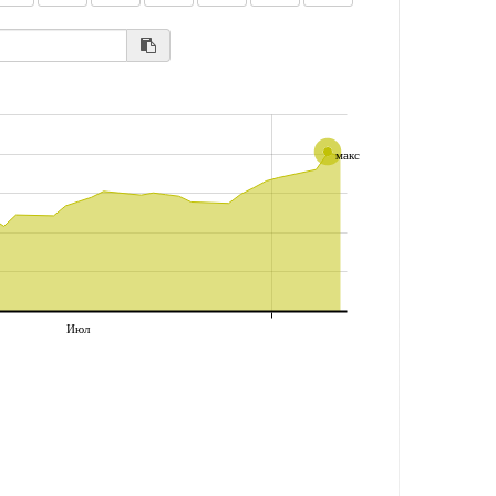
макс
Июл