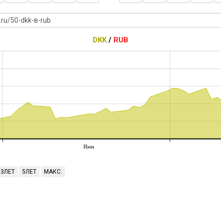
DKK
/
RUB
Июн
3ЛЕТ
5ЛЕТ
МАКС.