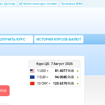
рс Доллар
Bалютный курс онлайн
Проверка IBAN
ОЛУЧИТЬ КУРС
ИСТОРИЯ КУРСОВ ВАЛЮТ
ВАЛЮТ ЦБ
ЦБ РФ
Курс ЦБ: 7 Август 2026
1 USD =
81.4077
RUB
1 EUR =
94.0585
RUB
10 CNY =
120.6370
RUB
RUB