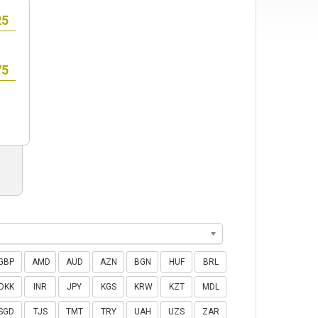
GBP
AMD
AUD
AZN
BGN
HUF
BRL
DKK
INR
JPY
KGS
KRW
KZT
MDL
SGD
TJS
TMT
TRY
UAH
UZS
ZAR