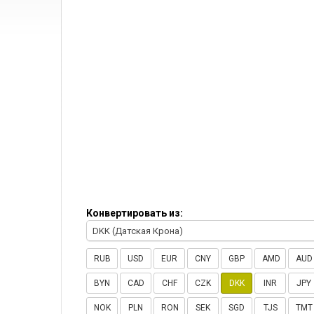
Конвертировать из:
DKK (Датская Крона)
RUB
USD
EUR
CNY
GBP
AMD
AUD
BYN
CAD
CHF
CZK
DKK
INR
JPY
NOK
PLN
RON
SEK
SGD
TJS
TMT