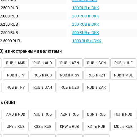
.2500 RUB
100 RUB в DKK
.5000 RUB
200 RUB в DKK
.6250 RUB
250 RUB в DKK
.2500 RUB
500 RUB в DKK
2.5000 RUB
1000 RUB в DKK
B) и иностранными валютами
RUB в AMD
RUB в AUD
RUB в AZN
RUB в BGN
RUB в HUF
RUB в JPY
RUB в KGS
RUB в KRW
RUB в KZT
RUB в MDL
RUB в TRY
RUB в UAH
RUB в UZS
RUB в ZAR
ь (RUB)
AMD в RUB
AUD в RUB
AZN в RUB
BGN в RUB
HUF в RUB
JPY в RUB
KGS в RUB
KRW в RUB
KZT в RUB
MDL в RUB