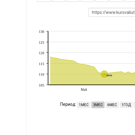
130
125
120
115
110
мин
105
Май
Период:
1МЕС
3МЕС
6МЕС
1ГОД