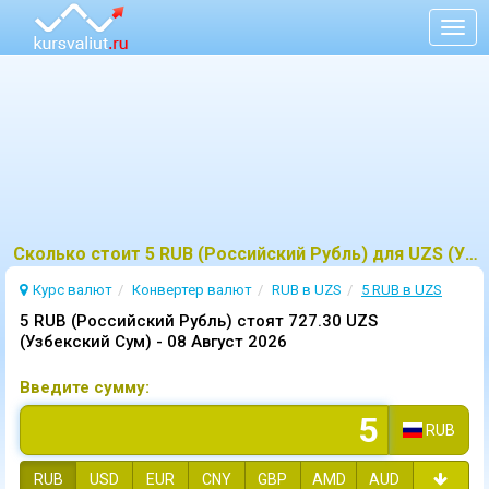
Togg
navig
Сколько стоит 5 RUB (Российский Рубль) для UZS (Узбекский Сум)?
Курс валют
Конвертер валют
RUB в UZS
5 RUB в UZS
5 RUB (Российский Рубль) стоят 727.30 UZS
(Узбекский Сум) -
08 Август 2026
Введите сумму:
RUB
RUB
USD
EUR
CNY
GBP
AMD
AUD