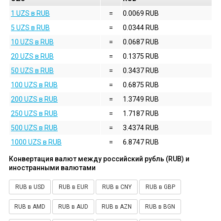
1 UZS в RUB
=
0.0069 RUB
5 UZS в RUB
=
0.0344 RUB
10 UZS в RUB
=
0.0687 RUB
20 UZS в RUB
=
0.1375 RUB
50 UZS в RUB
=
0.3437 RUB
100 UZS в RUB
=
0.6875 RUB
200 UZS в RUB
=
1.3749 RUB
250 UZS в RUB
=
1.7187 RUB
500 UZS в RUB
=
3.4374 RUB
1000 UZS в RUB
=
6.8747 RUB
Конвертация валют между российский рубль (RUB) и
иностранными валютами
RUB в USD
RUB в EUR
RUB в CNY
RUB в GBP
RUB в AMD
RUB в AUD
RUB в AZN
RUB в BGN