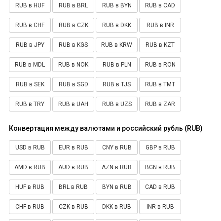
RUB в HUF
RUB в BRL
RUB в BYN
RUB в CAD
RUB в CHF
RUB в CZK
RUB в DKK
RUB в INR
RUB в JPY
RUB в KGS
RUB в KRW
RUB в KZT
RUB в MDL
RUB в NOK
RUB в PLN
RUB в RON
RUB в SEK
RUB в SGD
RUB в TJS
RUB в TMT
RUB в TRY
RUB в UAH
RUB в UZS
RUB в ZAR
Конвертация между валютами и российский рубль (RUB)
USD в RUB
EUR в RUB
CNY в RUB
GBP в RUB
AMD в RUB
AUD в RUB
AZN в RUB
BGN в RUB
HUF в RUB
BRL в RUB
BYN в RUB
CAD в RUB
CHF в RUB
CZK в RUB
DKK в RUB
INR в RUB