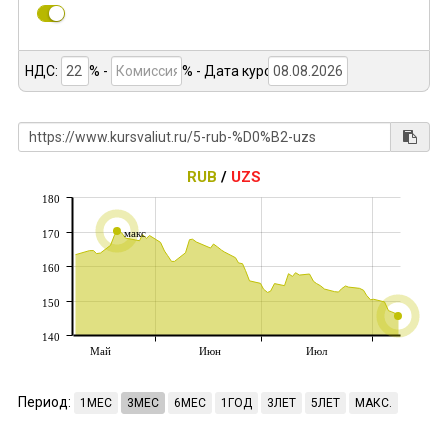
НДС:
% -
%
- Дата курса:
RUB
/
UZS
180
макс
170
160
150
140
Май
Июн
Июл
Период:
1МЕС
3МЕС
6МЕС
1ГОД
3ЛЕТ
5ЛЕТ
МАКС.