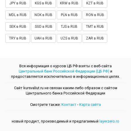
JPY в RUB
KGS в RUB
KRW в RUB
KZT в RUB
MDL в RUB
NOK в RUB
PLN в RUB
RON в RUB
SEK в RUB
SGD в RUB
TJS в RUB
TMT в RUB
TRY в RUB
UAH в RUB
UZS в RUB
ZAR в RUB
Вся информация о курсов ЦБ РФ взяты с веб-сайта
Центральный банк Российской Федерации (ЦБ РФ)
и
предоставляется исключительно в информационных целях.
Сайт kursvaliut.ru не связан каким-либо образом с сайтом
Центрального банкa Российской Федерации
Смотрите также:
Контакт
-
Kарта сайта
новый продукт, производимый и предлагаемый
layerzero.ro