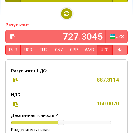
Результат:
UZS
RUB
USD
EUR
CNY
GBP
AMD
UZS
Результат + НДС:
НДС:
Десятичная точность:
4
Разделитель тысяч: