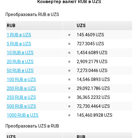
Конвертер валют
RUB
в
UZS
Преобразовать
RUB
в
UZS
RUB
UZS
1 RUB в UZS
=
145.4609 UZS
5 RUB в UZS
=
727.3045 UZS
10 RUB в UZS
=
1,454.6089 UZS
20 RUB в UZS
=
2,909.2179 UZS
50 RUB в UZS
=
7,273.0446 UZS
100 RUB в UZS
=
14,546.0893 UZS
200 RUB в UZS
=
29,092.1786 UZS
250 RUB в UZS
=
36,365.2232 UZS
500 RUB в UZS
=
72,730.4464 UZS
1000 RUB в UZS
=
145,460.8928 UZS
Преобразовать
UZS
в
RUB
UZS
RUB