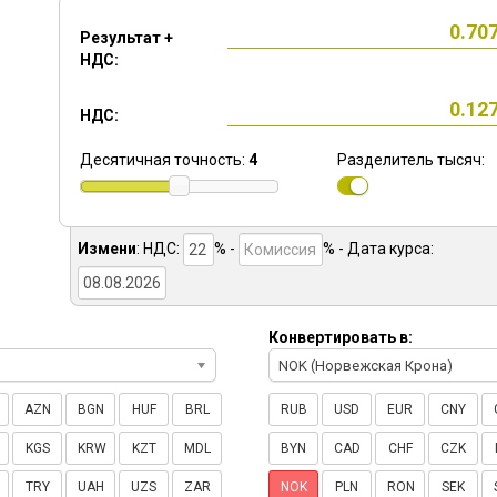
Результат +
НДС:
НДС:
Десятичная точность:
4
Разделитель тысяч:
Измени
:
НДС:
% -
%
- Дата курса:
Конвертировать в:
NOK (Норвежская Крона)
AZN
BGN
HUF
BRL
RUB
USD
EUR
CNY
KGS
KRW
KZT
MDL
BYN
CAD
CHF
CZK
TRY
UAH
UZS
ZAR
NOK
PLN
RON
SEK