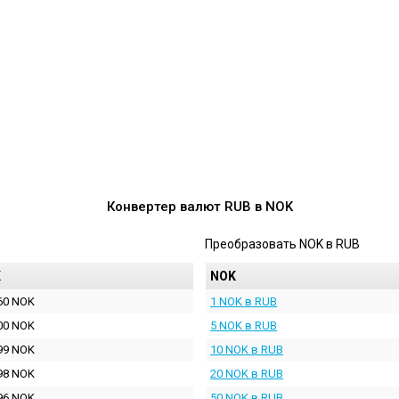
Конвертер валют
RUB
в
NOK
Преобразовать
NOK
в
RUB
K
NOK
60 NOK
1 NOK в RUB
00 NOK
5 NOK в RUB
99 NOK
10 NOK в RUB
98 NOK
20 NOK в RUB
96 NOK
50 NOK в RUB