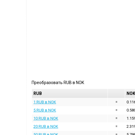
Преобразовать
RUB
в
NOK
RUB
NO
1 RUB в NOK
=
0.11
5 RUB в NOK
=
0.58
10 RUB в NOK
=
1.15
20 RUB в NOK
=
2.31
50 RUB в NOK
=
5.79