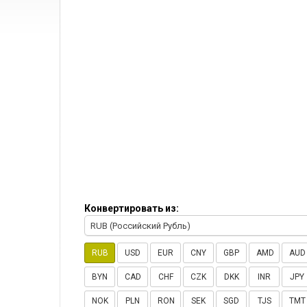
Конвертировать из:
RUB (Российский Рубль)
RUB
USD
EUR
CNY
GBP
AMD
AUD
BYN
CAD
CHF
CZK
DKK
INR
JPY
NOK
PLN
RON
SEK
SGD
TJS
TMT