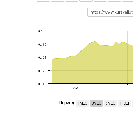
0.135
0.130
0.125
0.120
0.115
Май
Период:
1МЕС
3МЕС
6МЕС
1ГОД