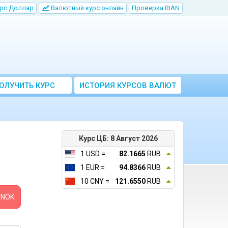
рс Доллар
Bалютный курс онлайн
Проверка IBAN
ОЛУЧИТЬ КУРС
ИСТОРИЯ КУРСОВ ВАЛЮТ
ВАЛЮТ ЦБ
ЦБ РФ
Курс ЦБ: 8 Август 2026
1 USD =
82.1665
RUB
1 EUR =
94.8366
RUB
10 CNY =
121.6550
RUB
NOK