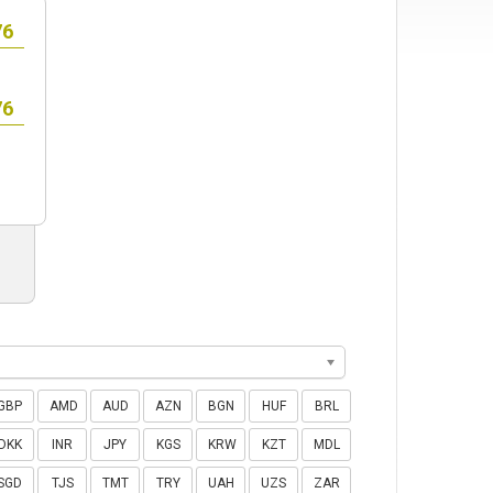
GBP
AMD
AUD
AZN
BGN
HUF
BRL
DKK
INR
JPY
KGS
KRW
KZT
MDL
SGD
TJS
TMT
TRY
UAH
UZS
ZAR