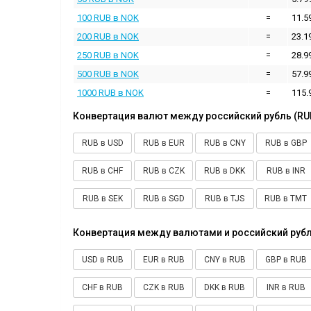
100 RUB в NOK
=
11.5
200 RUB в NOK
=
23.1
250 RUB в NOK
=
28.9
500 RUB в NOK
=
57.9
1000 RUB в NOK
=
115.
Конвертация валют между российский рубль (RU
RUB в USD
RUB в EUR
RUB в CNY
RUB в GBP
RUB в CHF
RUB в CZK
RUB в DKK
RUB в INR
RUB в SEK
RUB в SGD
RUB в TJS
RUB в TMT
Конвертация между валютами и российский рубл
USD в RUB
EUR в RUB
CNY в RUB
GBP в RUB
CHF в RUB
CZK в RUB
DKK в RUB
INR в RUB