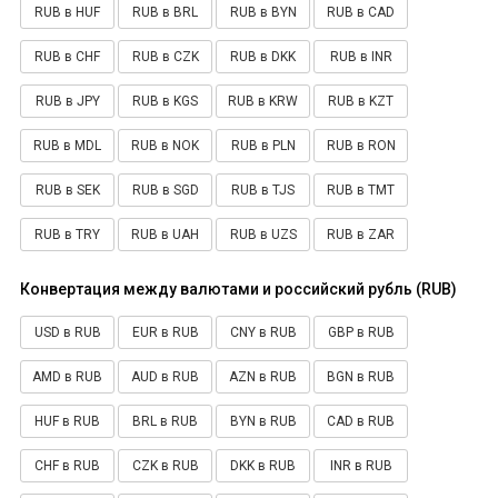
RUB в HUF
RUB в BRL
RUB в BYN
RUB в CAD
RUB в CHF
RUB в CZK
RUB в DKK
RUB в INR
RUB в JPY
RUB в KGS
RUB в KRW
RUB в KZT
RUB в MDL
RUB в NOK
RUB в PLN
RUB в RON
RUB в SEK
RUB в SGD
RUB в TJS
RUB в TMT
RUB в TRY
RUB в UAH
RUB в UZS
RUB в ZAR
Конвертация между валютами и российский рубль (RUB)
USD в RUB
EUR в RUB
CNY в RUB
GBP в RUB
AMD в RUB
AUD в RUB
AZN в RUB
BGN в RUB
HUF в RUB
BRL в RUB
BYN в RUB
CAD в RUB
CHF в RUB
CZK в RUB
DKK в RUB
INR в RUB