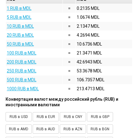
1 RUB в MDL
=
0.2135 MDL
5 RUB в MDL
=
1.0674 MDL
10 RUB в MDL
=
2.1347 MDL
20 RUB в MDL
=
4.2694 MDL
50 RUB в MDL
=
10.6736 MDL
100 RUB в MDL
=
21.3471 MDL
200 RUB в MDL
=
42.6943 MDL
250 RUB в MDL
=
53.3678 MDL
500 RUB в MDL
=
106.7357 MDL
1000 RUB в MDL
=
213.4713 MDL
Конвертация валют между российский рубль (RUB) и
иностранными валютами
RUB в USD
RUB в EUR
RUB в CNY
RUB в GBP
RUB в AMD
RUB в AUD
RUB в AZN
RUB в BGN