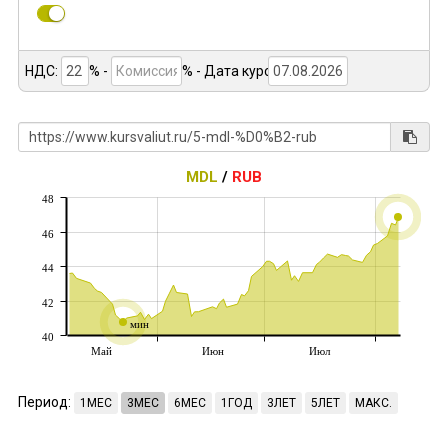
НДС:
% -
%
- Дата курса:
MDL
/
RUB
48
46
44
42
мин
40
Май
Июн
Июл
Период:
1МЕС
3МЕС
6МЕС
1ГОД
3ЛЕТ
5ЛЕТ
МАКС.