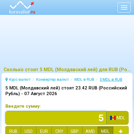
Togg
navig
Сколько стоит 5 MDL (Молдавский лей) для RUB (Российский Рубль)?
Курс валют
Конвертер валют
MDL в RUB
5 MDL в RUB
5 MDL (Молдавский лей) стоят 23.42 RUB (Российский
Рубль) -
07 Август 2026
Введите сумму:
MDL
RUB
USD
EUR
CNY
GBP
AMD
MDL