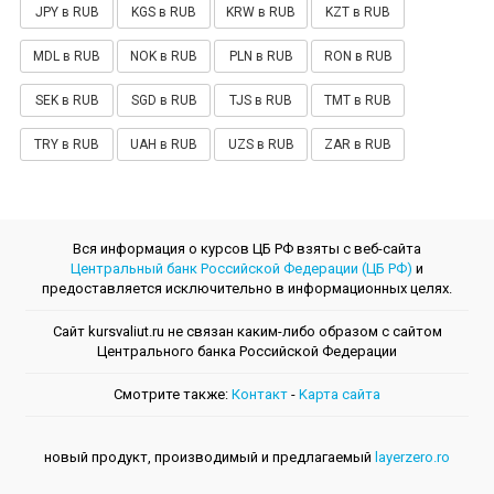
JPY в RUB
KGS в RUB
KRW в RUB
KZT в RUB
MDL в RUB
NOK в RUB
PLN в RUB
RON в RUB
SEK в RUB
SGD в RUB
TJS в RUB
TMT в RUB
TRY в RUB
UAH в RUB
UZS в RUB
ZAR в RUB
Вся информация о курсов ЦБ РФ взяты с веб-сайта
Центральный банк Российской Федерации (ЦБ РФ)
и
предоставляется исключительно в информационных целях.
Сайт kursvaliut.ru не связан каким-либо образом с сайтом
Центрального банкa Российской Федерации
Смотрите также:
Контакт
-
Kарта сайта
новый продукт, производимый и предлагаемый
layerzero.ro