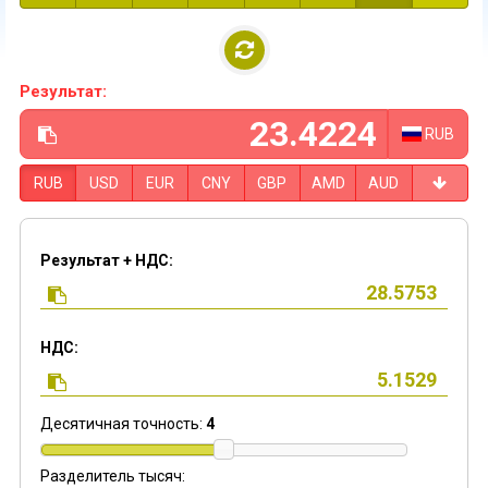
Результат:
RUB
RUB
USD
EUR
CNY
GBP
AMD
AUD
Результат + НДС:
НДС:
Десятичная точность:
4
Разделитель тысяч: