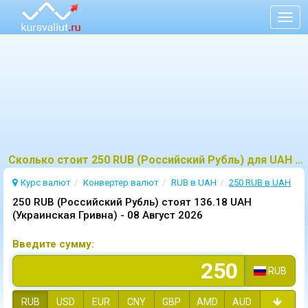
Togg
navig
Сколько стоит 250 RUB (Российский Рубль) для UAH (Украинская Гривна)?
Курс валют
Конвертер валют
RUB в UAH
250 RUB в UAH
250 RUB (Российский Рубль) стоят 136.18 UAH
(Украинская Гривна) -
08 Август 2026
Введите сумму:
RUB
RUB
USD
EUR
CNY
GBP
AMD
AUD