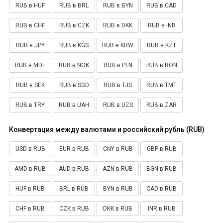
RUB в HUF
RUB в BRL
RUB в BYN
RUB в CAD
RUB в CHF
RUB в CZK
RUB в DKK
RUB в INR
RUB в JPY
RUB в KGS
RUB в KRW
RUB в KZT
RUB в MDL
RUB в NOK
RUB в PLN
RUB в RON
RUB в SEK
RUB в SGD
RUB в TJS
RUB в TMT
RUB в TRY
RUB в UAH
RUB в UZS
RUB в ZAR
Конвертация между валютами и российский рубль (RUB)
USD в RUB
EUR в RUB
CNY в RUB
GBP в RUB
AMD в RUB
AUD в RUB
AZN в RUB
BGN в RUB
HUF в RUB
BRL в RUB
BYN в RUB
CAD в RUB
CHF в RUB
CZK в RUB
DKK в RUB
INR в RUB