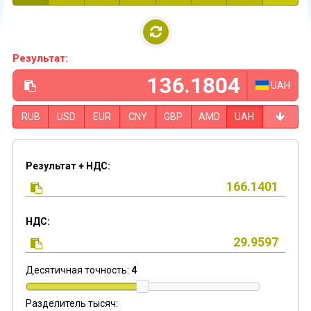
Результат:
UAH
RUB
USD
EUR
CNY
GBP
AMD
UAH
Результат + НДС:
НДС:
Десятичная точность:
4
Разделитель тысяч: