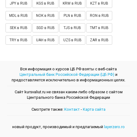
JPY в RUB
KGS в RUB
KRW в RUB
KZT в RUB
MDL в RUB
NOK в RUB
PLN в RUB
RON в RUB
SEK в RUB
SGD в RUB
TJS в RUB
TMT в RUB
TRY в RUB
UAH в RUB
UZS в RUB
ZAR в RUB
Вся информация о курсов ЦБ РФ взяты с веб-сайта
Центральный банк Российской Федерации (ЦБ РФ)
и
предоставляется исключительно в информационных целях.
Сайт kursvaliut.ru не связан каким-либо образом с сайтом
Центрального банкa Российской Федерации
Смотрите также:
Контакт
-
Kарта сайта
новый продукт, производимый и предлагаемый
layerzero.ro