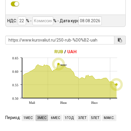
НДС:
% -
%
- Дата курса:
RUB
/
UAH
0.65
макс
0.60
0.55
0.50
Май
Июн
Июл
Период:
1МЕС
3МЕС
6МЕС
1ГОД
3ЛЕТ
5ЛЕТ
МАКС.