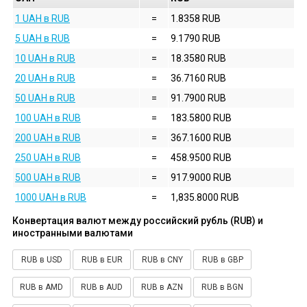
1 UAH в RUB
=
1.8358 RUB
5 UAH в RUB
=
9.1790 RUB
10 UAH в RUB
=
18.3580 RUB
20 UAH в RUB
=
36.7160 RUB
50 UAH в RUB
=
91.7900 RUB
100 UAH в RUB
=
183.5800 RUB
200 UAH в RUB
=
367.1600 RUB
250 UAH в RUB
=
458.9500 RUB
500 UAH в RUB
=
917.9000 RUB
1000 UAH в RUB
=
1,835.8000 RUB
Конвертация валют между российский рубль (RUB) и
иностранными валютами
RUB в USD
RUB в EUR
RUB в CNY
RUB в GBP
RUB в AMD
RUB в AUD
RUB в AZN
RUB в BGN