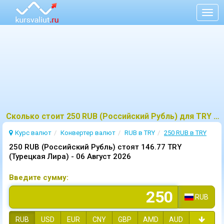
Togg
navig
Сколько стоит 250 RUB (Российский Рубль) для TRY (Турецкая Лира)?
Курс валют
Конвертер валют
RUB в TRY
250 RUB в TRY
250 RUB (Российский Рубль) стоят 146.77 TRY
(Турецкая Лира) -
06 Август 2026
Введите сумму:
RUB
RUB
USD
EUR
CNY
GBP
AMD
AUD