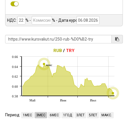
НДС:
% -
%
- Дата курса:
RUB
/
TRY
0.66
макс
0.64
0.62
0.60
0.58
Май
Июн
Июл
Период:
1МЕС
3МЕС
6МЕС
1ГОД
3ЛЕТ
5ЛЕТ
МАКС.