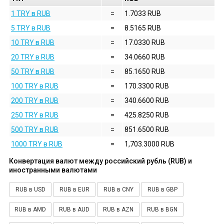
1 TRY в RUB
=
1.7033 RUB
5 TRY в RUB
=
8.5165 RUB
10 TRY в RUB
=
17.0330 RUB
20 TRY в RUB
=
34.0660 RUB
50 TRY в RUB
=
85.1650 RUB
100 TRY в RUB
=
170.3300 RUB
200 TRY в RUB
=
340.6600 RUB
250 TRY в RUB
=
425.8250 RUB
500 TRY в RUB
=
851.6500 RUB
1000 TRY в RUB
=
1,703.3000 RUB
Конвертация валют между российский рубль (RUB) и
иностранными валютами
RUB в USD
RUB в EUR
RUB в CNY
RUB в GBP
RUB в AMD
RUB в AUD
RUB в AZN
RUB в BGN