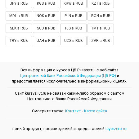
JPY в RUB
KGS в RUB
KRW в RUB
KZT в RUB
MDL в RUB
NOK в RUB
PLN в RUB
RON в RUB
SEK в RUB
SGD в RUB
TJS в RUB
TMT в RUB
TRY в RUB
UAH в RUB
UZS в RUB
ZAR в RUB
Вся информация о курсов ЦБ РФ взяты с веб-сайта
Центральный банк Российской Федерации (ЦБ РФ)
и
предоставляется исключительно в информационных целях.
Сайт kursvaliut.ru не связан каким-либо образом с сайтом
Центрального банкa Российской Федерации
Смотрите также:
Контакт
-
Kарта сайта
новый продукт, производимый и предлагаемый
layerzero.ro