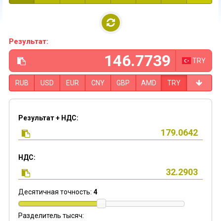
Результат:
TRY
RUB
USD
EUR
CNY
GBP
AMD
TRY
Результат + НДС:
НДС:
Десятичная точность:
4
Разделитель тысяч: