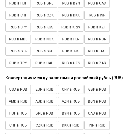
RUB в HUF
RUB в BRL
RUB в BYN
RUB в CAD
RUB в CHF
RUB в CZK
RUB в DKK
RUB в INR
RUB в JPY
RUB в KGS
RUB в KRW
RUB в KZT
RUB в MDL
RUB в NOK
RUB в PLN
RUB в RON
RUB в SEK
RUB в SGD
RUB в TJS
RUB в TMT
RUB в TRY
RUB в UAH
RUB в UZS
RUB в ZAR
Конвертация между валютами и российский рубль (RUB)
USD в RUB
EUR в RUB
CNY в RUB
GBP в RUB
AMD в RUB
AUD в RUB
AZN в RUB
BGN в RUB
HUF в RUB
BRL в RUB
BYN в RUB
CAD в RUB
CHF в RUB
CZK в RUB
DKK в RUB
INR в RUB