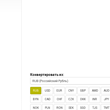
Конвертировать из:
RUB (Российский Рубль)
RUB
USD
EUR
CNY
GBP
AMD
AUD
BYN
CAD
CHF
CZK
DKK
INR
JPY
NOK
PLN
RON
SEK
SGD
TJS
TMT