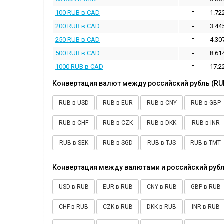
100 RUB в CAD
=
1.72
200 RUB в CAD
=
3.44
250 RUB в CAD
=
4.30
500 RUB в CAD
=
8.61
1000 RUB в CAD
=
17.2
Конвертация валют между российский рубль (RU
RUB в USD
RUB в EUR
RUB в CNY
RUB в GBP
RUB в CHF
RUB в CZK
RUB в DKK
RUB в INR
RUB в SEK
RUB в SGD
RUB в TJS
RUB в TMT
Конвертация между валютами и российский рубл
USD в RUB
EUR в RUB
CNY в RUB
GBP в RUB
CHF в RUB
CZK в RUB
DKK в RUB
INR в RUB