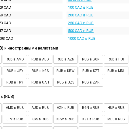
29 CAD
100 CAD в RUB
59 CAD
200 CAD в RUB
73 CAD
250 CAD в RUB
47 CAD
500 CAD в RUB
293 CAD
1000 CAD в RUB
B) и иностранными валютами
RUB в AMD
RUB в AUD
RUB в AZN
RUB в BGN
RUB в HUF
RUB в JPY
RUB в KGS
RUB в KRW
RUB в KZT
RUB в MDL
RUB в TRY
RUB в UAH
RUB в UZS
RUB в ZAR
ь (RUB)
AMD в RUB
AUD в RUB
AZN в RUB
BGN в RUB
HUF в RUB
JPY в RUB
KGS в RUB
KRW в RUB
KZT в RUB
MDL в RUB