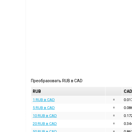
Преобразовать
RUB
в
CAD
RUB
CA
1 RUB в CAD
=
0.01
5 RUB в CAD
=
0.08
10 RUB в CAD
=
0.17
20 RUB в CAD
=
0.34
50 RUB в CAD
=
0.86