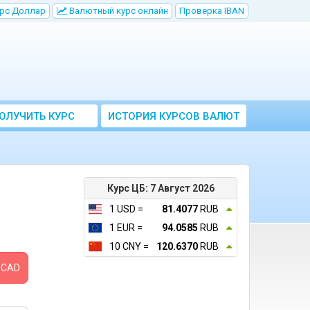
рс Доллар
Bалютный курс онлайн
Проверка IBAN
ОЛУЧИТЬ КУРС
ИСТОРИЯ КУРСОВ ВАЛЮТ
ВАЛЮТ ЦБ
ЦБ РФ
Курс ЦБ: 7 Август 2026
1 USD =
81.4077
RUB
1 EUR =
94.0585
RUB
10 CNY =
120.6370
RUB
CAD