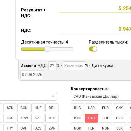
Результат +
НДС:
НДС:
Десятичная точность:
4
Разделитель тысяч:
Измени
:
НДС:
% -
%
- Дата курса:
Конвертировать в:
CAD (Канадский Доллар)
AZN
BGN
HUF
BRL
RUB
USD
EUR
CNY
KGS
KRW
KZT
MDL
BYN
CAD
CHF
CZK
TRY
UAH
UZS
ZAR
NOK
PLN
RON
SEK