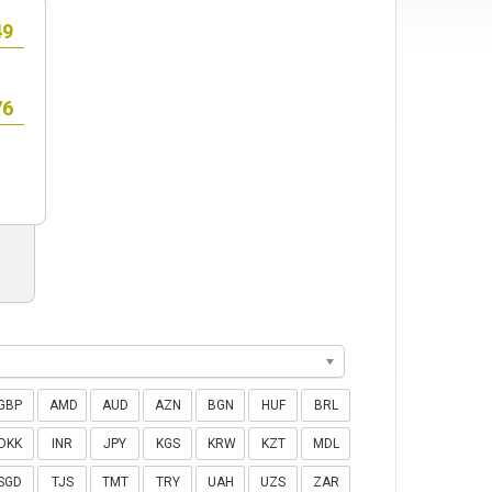
GBP
AMD
AUD
AZN
BGN
HUF
BRL
DKK
INR
JPY
KGS
KRW
KZT
MDL
SGD
TJS
TMT
TRY
UAH
UZS
ZAR