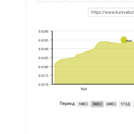
0.0200
0.0195
макс
0.0190
0.0185
0.0180
0.0175
0.0170
Май
Период:
1МЕС
3МЕС
6МЕС
1ГОД