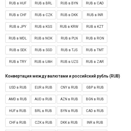
RUB в HUF
RUB в BRL
RUB в BYN
RUB в CAD
RUB в CHF
RUB в CZK
RUB в DKK
RUB в INR
RUB в JPY
RUB в KGS
RUB в KRW
RUB в KZT
RUB в MDL
RUB в NOK
RUB в PLN
RUB в RON
RUB в SEK
RUB в SGD
RUB в TJS
RUB в TMT
RUB в TRY
RUB в UAH
RUB в UZS
RUB в ZAR
Конвертация между валютами и российский рубль (RUB)
USD в RUB
EUR в RUB
CNY в RUB
GBP в RUB
AMD в RUB
AUD в RUB
AZN в RUB
BGN в RUB
HUF в RUB
BRL в RUB
BYN в RUB
CAD в RUB
CHF в RUB
CZK в RUB
DKK в RUB
INR в RUB