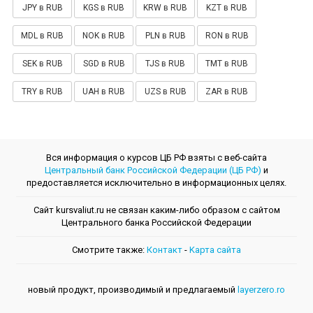
JPY в RUB
KGS в RUB
KRW в RUB
KZT в RUB
MDL в RUB
NOK в RUB
PLN в RUB
RON в RUB
SEK в RUB
SGD в RUB
TJS в RUB
TMT в RUB
TRY в RUB
UAH в RUB
UZS в RUB
ZAR в RUB
Вся информация о курсов ЦБ РФ взяты с веб-сайта
Центральный банк Российской Федерации (ЦБ РФ)
и
предоставляется исключительно в информационных целях.
Сайт kursvaliut.ru не связан каким-либо образом с сайтом
Центрального банкa Российской Федерации
Смотрите также:
Контакт
-
Kарта сайта
новый продукт, производимый и предлагаемый
layerzero.ro