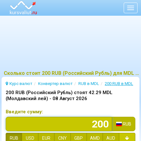
Togg
navig
Сколько стоит 200 RUB (Российский Рубль) для MDL (Молдавский лей)?
Курс валют
Конвертер валют
RUB в MDL
200 RUB в MDL
200 RUB (Российский Рубль) стоят 42.29 MDL
(Молдавский лей) -
08 Август 2026
Введите сумму:
RUB
RUB
USD
EUR
CNY
GBP
AMD
AUD