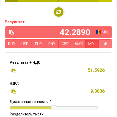
Результат:
MDL
RUB
USD
EUR
CNY
GBP
AMD
MDL
Результат + НДС:
НДС:
Десятичная точность:
4
Разделитель тысяч: