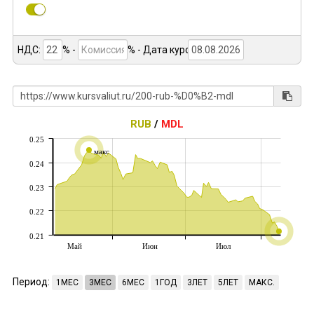
НДС:
% -
%
- Дата курса:
RUB
/
MDL
0.25
макс
0.24
0.23
0.22
0.21
Май
Июн
Июл
Период:
1МЕС
3МЕС
6МЕС
1ГОД
3ЛЕТ
5ЛЕТ
МАКС.