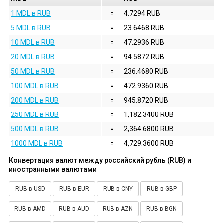
1 MDL в RUB
=
4.7294 RUB
5 MDL в RUB
=
23.6468 RUB
10 MDL в RUB
=
47.2936 RUB
20 MDL в RUB
=
94.5872 RUB
50 MDL в RUB
=
236.4680 RUB
100 MDL в RUB
=
472.9360 RUB
200 MDL в RUB
=
945.8720 RUB
250 MDL в RUB
=
1,182.3400 RUB
500 MDL в RUB
=
2,364.6800 RUB
1000 MDL в RUB
=
4,729.3600 RUB
Конвертация валют между российский рубль (RUB) и
иностранными валютами
RUB в USD
RUB в EUR
RUB в CNY
RUB в GBP
RUB в AMD
RUB в AUD
RUB в AZN
RUB в BGN