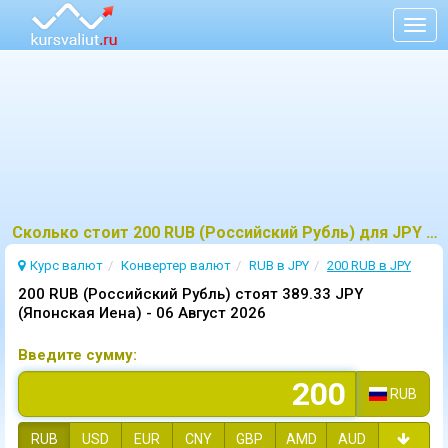
Togg
navig
Сколько стоит 200 RUB (Российский Рубль) для JPY (Японская Иена)?
Курс валют
Конвертер валют
RUB в JPY
200 RUB в JPY
200 RUB (Российский Рубль) стоят 389.33 JPY
(Японская Иена) -
06 Август 2026
Введите сумму:
RUB
RUB
USD
EUR
CNY
GBP
AMD
AUD