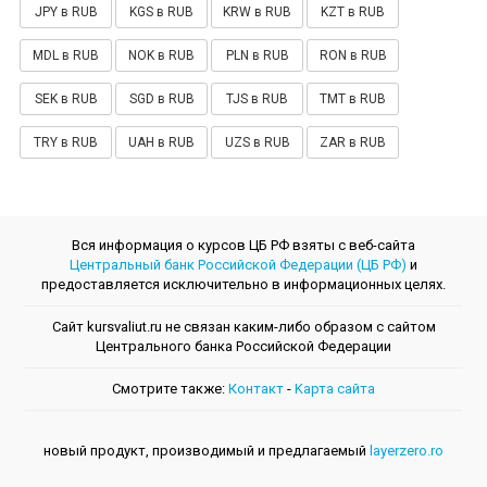
JPY в RUB
KGS в RUB
KRW в RUB
KZT в RUB
MDL в RUB
NOK в RUB
PLN в RUB
RON в RUB
SEK в RUB
SGD в RUB
TJS в RUB
TMT в RUB
TRY в RUB
UAH в RUB
UZS в RUB
ZAR в RUB
Вся информация о курсов ЦБ РФ взяты с веб-сайта
Центральный банк Российской Федерации (ЦБ РФ)
и
предоставляется исключительно в информационных целях.
Сайт kursvaliut.ru не связан каким-либо образом с сайтом
Центрального банкa Российской Федерации
Смотрите также:
Контакт
-
Kарта сайта
новый продукт, производимый и предлагаемый
layerzero.ro