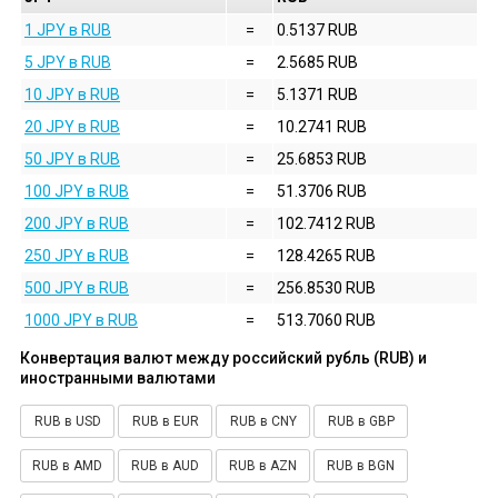
1 JPY в RUB
=
0.5137 RUB
5 JPY в RUB
=
2.5685 RUB
10 JPY в RUB
=
5.1371 RUB
20 JPY в RUB
=
10.2741 RUB
50 JPY в RUB
=
25.6853 RUB
100 JPY в RUB
=
51.3706 RUB
200 JPY в RUB
=
102.7412 RUB
250 JPY в RUB
=
128.4265 RUB
500 JPY в RUB
=
256.8530 RUB
1000 JPY в RUB
=
513.7060 RUB
Конвертация валют между российский рубль (RUB) и
иностранными валютами
RUB в USD
RUB в EUR
RUB в CNY
RUB в GBP
RUB в AMD
RUB в AUD
RUB в AZN
RUB в BGN