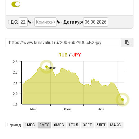
НДС:
% -
%
- Дата курса:
RUB
/
JPY
2.3
макс
2.2
2.1
2.0
1.9
Май
Июн
Июл
Период:
1МЕС
3МЕС
6МЕС
1ГОД
3ЛЕТ
5ЛЕТ
МАКС.