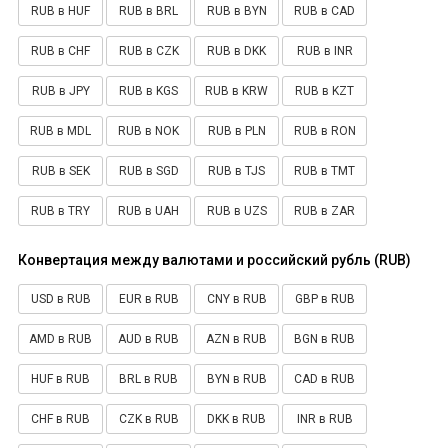
RUB в HUF
RUB в BRL
RUB в BYN
RUB в CAD
RUB в CHF
RUB в CZK
RUB в DKK
RUB в INR
RUB в JPY
RUB в KGS
RUB в KRW
RUB в KZT
RUB в MDL
RUB в NOK
RUB в PLN
RUB в RON
RUB в SEK
RUB в SGD
RUB в TJS
RUB в TMT
RUB в TRY
RUB в UAH
RUB в UZS
RUB в ZAR
Конвертация между валютами и российский рубль (RUB)
USD в RUB
EUR в RUB
CNY в RUB
GBP в RUB
AMD в RUB
AUD в RUB
AZN в RUB
BGN в RUB
HUF в RUB
BRL в RUB
BYN в RUB
CAD в RUB
CHF в RUB
CZK в RUB
DKK в RUB
INR в RUB