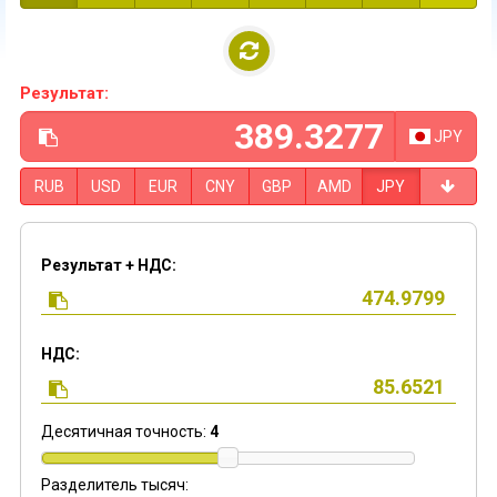
Результат:
JPY
RUB
USD
EUR
CNY
GBP
AMD
JPY
Результат + НДС:
НДС:
Десятичная точность:
4
Разделитель тысяч: