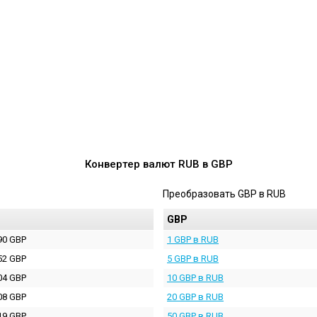
Конвертер валют
RUB
в
GBP
Преобразовать
GBP
в
RUB
P
GBP
90 GBP
1 GBP в RUB
52 GBP
5 GBP в RUB
04 GBP
10 GBP в RUB
08 GBP
20 GBP в RUB
19 GBP
50 GBP в RUB