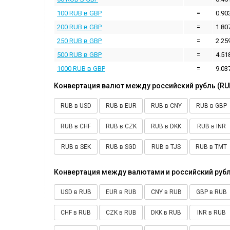
100 RUB в GBP
=
0.90
200 RUB в GBP
=
1.80
250 RUB в GBP
=
2.25
500 RUB в GBP
=
4.51
1000 RUB в GBP
=
9.03
Конвертация валют между российский рубль (RU
RUB в USD
RUB в EUR
RUB в CNY
RUB в GBP
RUB в CHF
RUB в CZK
RUB в DKK
RUB в INR
RUB в SEK
RUB в SGD
RUB в TJS
RUB в TMT
Конвертация между валютами и российский рубл
USD в RUB
EUR в RUB
CNY в RUB
GBP в RUB
CHF в RUB
CZK в RUB
DKK в RUB
INR в RUB