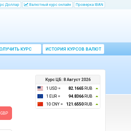
рс Доллар
Bалютный курс онлайн
Проверка IBAN
ОЛУЧИТЬ КУРС
ИСТОРИЯ КУРСОВ ВАЛЮТ
ВАЛЮТ ЦБ
ЦБ РФ
Курс ЦБ: 8 Август 2026
1 USD =
82.1665
RUB
1 EUR =
94.8366
RUB
10 CNY =
121.6550
RUB
GBP