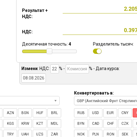
Результат +
НДС:
НДС:
Десятичная точность:
4
Разделитель тысяч:
Измени
:
НДС:
% -
%
- Дата курса:
Конвертировать в:
GBP (Английский Фунт Стерлинг
AZN
BGN
HUF
BRL
RUB
USD
EUR
CNY
KGS
KRW
KZT
MDL
BYN
CAD
CHF
CZK
TRY
UAH
UZS
ZAR
NOK
PLN
RON
SEK