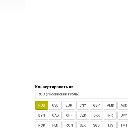
Конвертировать из:
RUB (Российский Рубль)
RUB
USD
EUR
CNY
GBP
AMD
AUD
BYN
CAD
CHF
CZK
DKK
INR
JPY
NOK
PLN
RON
SEK
SGD
TJS
TMT