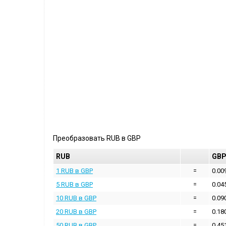
Преобразовать
RUB
в
GBP
RUB
GB
1 RUB в GBP
=
0.00
5 RUB в GBP
=
0.04
10 RUB в GBP
=
0.09
20 RUB в GBP
=
0.18
50 RUB в GBP
=
0.45