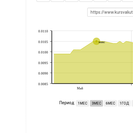
0.0110
0.0105
макс
0.0100
0.0095
0.0090
0.0085
Май
Период:
1МЕС
3МЕС
6МЕС
1ГОД