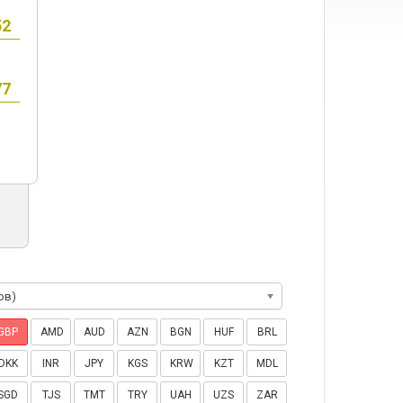
ов)
GBP
AMD
AUD
AZN
BGN
HUF
BRL
DKK
INR
JPY
KGS
KRW
KZT
MDL
SGD
TJS
TMT
TRY
UAH
UZS
ZAR