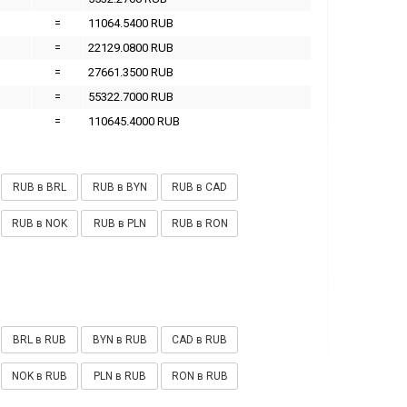
=
11064.5400 RUB
=
22129.0800 RUB
=
27661.3500 RUB
=
55322.7000 RUB
=
110645.4000 RUB
RUB в BRL
RUB в BYN
RUB в CAD
RUB в NOK
RUB в PLN
RUB в RON
BRL в RUB
BYN в RUB
CAD в RUB
NOK в RUB
PLN в RUB
RON в RUB