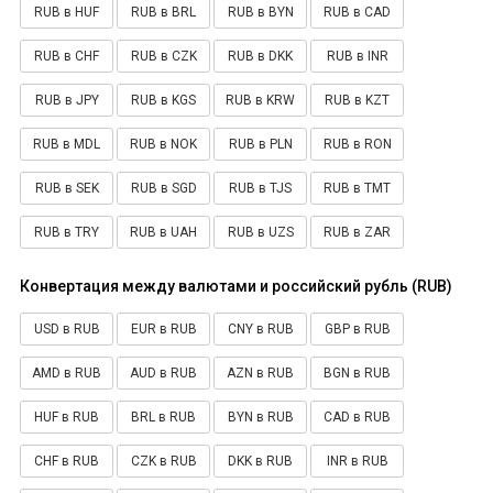
RUB в HUF
RUB в BRL
RUB в BYN
RUB в CAD
RUB в CHF
RUB в CZK
RUB в DKK
RUB в INR
RUB в JPY
RUB в KGS
RUB в KRW
RUB в KZT
RUB в MDL
RUB в NOK
RUB в PLN
RUB в RON
RUB в SEK
RUB в SGD
RUB в TJS
RUB в TMT
RUB в TRY
RUB в UAH
RUB в UZS
RUB в ZAR
Конвертация между валютами и российский рубль (RUB)
USD в RUB
EUR в RUB
CNY в RUB
GBP в RUB
AMD в RUB
AUD в RUB
AZN в RUB
BGN в RUB
HUF в RUB
BRL в RUB
BYN в RUB
CAD в RUB
CHF в RUB
CZK в RUB
DKK в RUB
INR в RUB