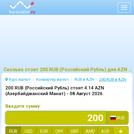
Togg
navig
Сколько стоит 200 RUB (Российский Рубль) для AZN (Азербайджанский Манат)?
Курс валют
Конвертер валют
RUB в AZN
200 RUB в AZN
200 RUB (Российский Рубль) стоят 4.14 AZN
(Азербайджанский Манат) -
08 Август 2026
Введите сумму:
RUB
RUB
USD
EUR
CNY
GBP
AMD
AUD