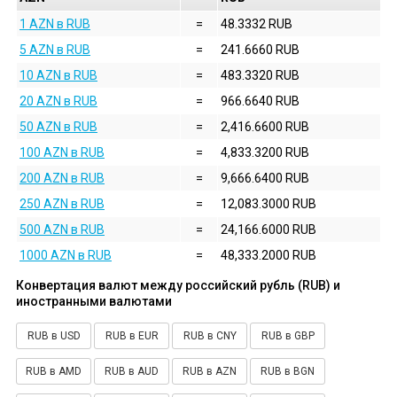
1 AZN в RUB
=
48.3332 RUB
5 AZN в RUB
=
241.6660 RUB
10 AZN в RUB
=
483.3320 RUB
20 AZN в RUB
=
966.6640 RUB
50 AZN в RUB
=
2,416.6600 RUB
100 AZN в RUB
=
4,833.3200 RUB
200 AZN в RUB
=
9,666.6400 RUB
250 AZN в RUB
=
12,083.3000 RUB
500 AZN в RUB
=
24,166.6000 RUB
1000 AZN в RUB
=
48,333.2000 RUB
Конвертация валют между российский рубль (RUB) и
иностранными валютами
RUB в USD
RUB в EUR
RUB в CNY
RUB в GBP
RUB в AMD
RUB в AUD
RUB в AZN
RUB в BGN