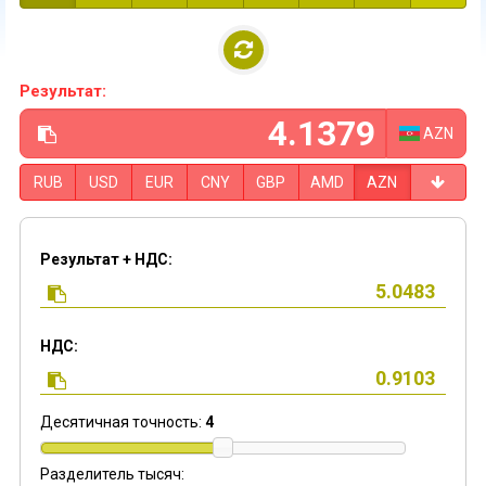
Результат:
AZN
RUB
USD
EUR
CNY
GBP
AMD
AZN
Результат + НДС:
НДС:
Десятичная точность:
4
Разделитель тысяч: