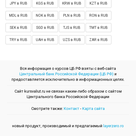
JPY в RUB
KGS в RUB
KRW в RUB
KZT в RUB
MDL в RUB
NOK в RUB
PLN в RUB
RON в RUB
SEK в RUB
SGD в RUB
TJS в RUB
TMT в RUB
TRY в RUB
UAH в RUB
UZS в RUB
ZAR в RUB
Вся информация о курсов ЦБ РФ взяты с веб-сайта
Центральный банк Российской Федерации (ЦБ РФ)
и
предоставляется исключительно в информационных целях.
Сайт kursvaliut.ru не связан каким-либо образом с сайтом
Центрального банкa Российской Федерации
Смотрите также:
Контакт
-
Kарта сайта
новый продукт, производимый и предлагаемый
layerzero.ro