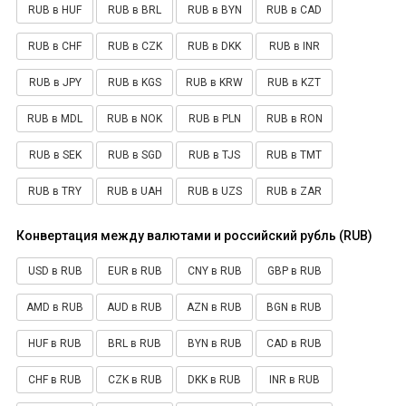
RUB в HUF
RUB в BRL
RUB в BYN
RUB в CAD
RUB в CHF
RUB в CZK
RUB в DKK
RUB в INR
RUB в JPY
RUB в KGS
RUB в KRW
RUB в KZT
RUB в MDL
RUB в NOK
RUB в PLN
RUB в RON
RUB в SEK
RUB в SGD
RUB в TJS
RUB в TMT
RUB в TRY
RUB в UAH
RUB в UZS
RUB в ZAR
Конвертация между валютами и российский рубль (RUB)
USD в RUB
EUR в RUB
CNY в RUB
GBP в RUB
AMD в RUB
AUD в RUB
AZN в RUB
BGN в RUB
HUF в RUB
BRL в RUB
BYN в RUB
CAD в RUB
CHF в RUB
CZK в RUB
DKK в RUB
INR в RUB