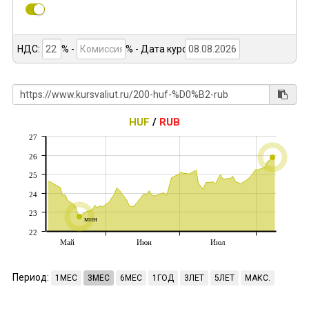
НДС:
% -
%
- Дата курса:
HUF
/
RUB
27
26
25
24
23
мин
22
Май
Июн
Июл
Период:
1МЕС
3МЕС
6МЕС
1ГОД
3ЛЕТ
5ЛЕТ
МАКС.