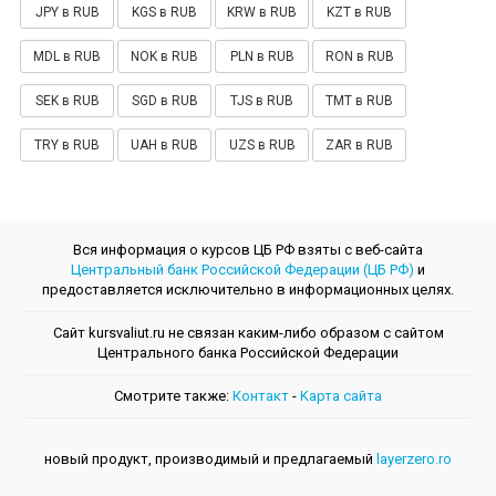
JPY в RUB
KGS в RUB
KRW в RUB
KZT в RUB
MDL в RUB
NOK в RUB
PLN в RUB
RON в RUB
SEK в RUB
SGD в RUB
TJS в RUB
TMT в RUB
TRY в RUB
UAH в RUB
UZS в RUB
ZAR в RUB
Вся информация о курсов ЦБ РФ взяты с веб-сайта
Центральный банк Российской Федерации (ЦБ РФ)
и
предоставляется исключительно в информационных целях.
Сайт kursvaliut.ru не связан каким-либо образом с сайтом
Центрального банкa Российской Федерации
Смотрите также:
Контакт
-
Kарта сайта
новый продукт, производимый и предлагаемый
layerzero.ro