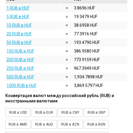
1 RUB в HUF
=
3.8696 HUF
5 RUB в HUF
=
19.3479 HUF
10 RUB в HUF
=
38.6958 HUF
20 RUB в HUF
=
77.3916 HUF
50 RUB в HUF
=
193.4790 HUF
100 RUB в HUF
=
386.9580 HUF
200 RUB в HUF
=
773.9159 HUF
250 RUB в HUF
=
967.3949 HUF
500 RUB в HUF
=
1,934.7898 HUF
1000 RUB в HUF
=
3,869.5797 HUF
Конвертация валют между российский рубль (RUB) и
иностранными валютами
RUB в USD
RUB в EUR
RUB в CNY
RUB в GBP
RUB в AMD
RUB в AUD
RUB в AZN
RUB в BGN