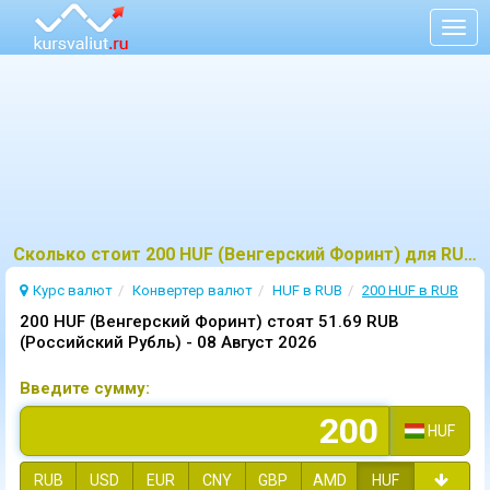
Togg
navig
Сколько стоит 200 HUF (Венгерский Форинт) для RUB (Российский Рубль)?
Курс валют
Конвертер валют
HUF в RUB
200 HUF в RUB
200 HUF (Венгерский Форинт) стоят 51.69 RUB
(Российский Рубль) -
08 Август 2026
Введите сумму:
HUF
RUB
USD
EUR
CNY
GBP
AMD
HUF