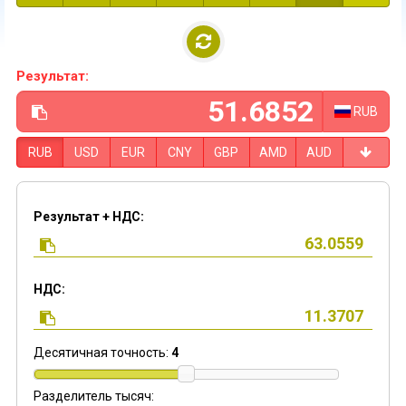
Результат:
RUB
RUB
USD
EUR
CNY
GBP
AMD
AUD
Результат + НДС:
НДС:
Десятичная точность:
4
Разделитель тысяч: