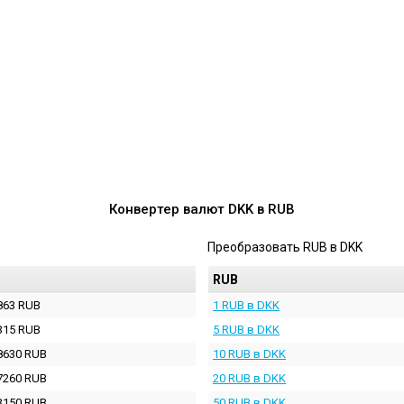
Конвертер валют
DKK
в
RUB
Преобразовать
RUB
в
DKK
RUB
863 RUB
1 RUB в DKK
315 RUB
5 RUB в DKK
8630 RUB
10 RUB в DKK
7260 RUB
20 RUB в DKK
3150 RUB
50 RUB в DKK