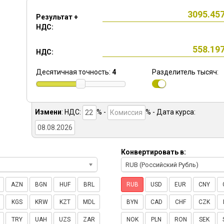
Результат +
НДС:
НДС:
Десятичная точность:
4
Разделитель тысяч:
Измени
:
НДС:
% -
%
- Дата курса:
Конвертировать в:
RUB (Российский Рубль)
AZN
BGN
HUF
BRL
RUB
USD
EUR
CNY
KGS
KRW
KZT
MDL
BYN
CAD
CHF
CZK
TRY
UAH
UZS
ZAR
NOK
PLN
RON
SEK