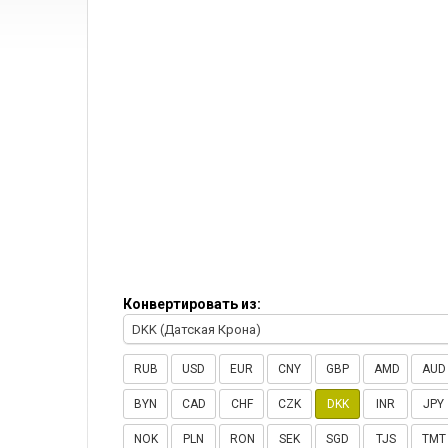
Конвертировать из:
DKK (Датская Крона)
RUB
USD
EUR
CNY
GBP
AMD
AUD
BYN
CAD
CHF
CZK
DKK
INR
JPY
NOK
PLN
RON
SEK
SGD
TJS
TMT