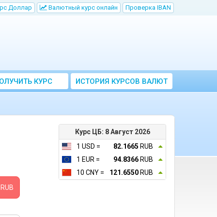
рс Доллар
Bалютный курс онлайн
Проверка IBAN
ОЛУЧИТЬ КУРС
ИСТОРИЯ КУРСОВ ВАЛЮТ
ВАЛЮТ ЦБ
ЦБ РФ
Курс ЦБ: 8 Август 2026
1 USD =
82.1665
RUB
1 EUR =
94.8366
RUB
10 CNY =
121.6550
RUB
RUB