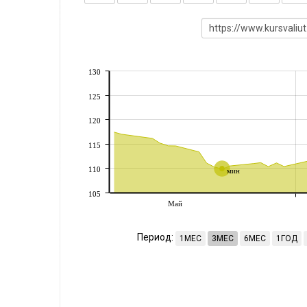
130
125
120
115
110
мин
105
Май
Период:
1МЕС
3МЕС
6МЕС
1ГОД