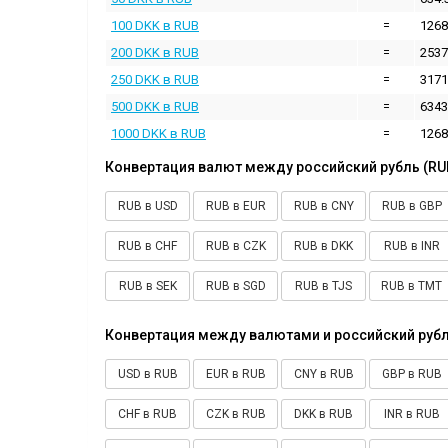
100 DKK в RUB
=
1268
200 DKK в RUB
=
2537
250 DKK в RUB
=
3171
500 DKK в RUB
=
6343
1000 DKK в RUB
=
1268
Конвертация валют между российский рубль (RU
RUB в USD
RUB в EUR
RUB в CNY
RUB в GBP
RUB в CHF
RUB в CZK
RUB в DKK
RUB в INR
RUB в SEK
RUB в SGD
RUB в TJS
RUB в TMT
Конвертация между валютами и российский рубл
USD в RUB
EUR в RUB
CNY в RUB
GBP в RUB
CHF в RUB
CZK в RUB
DKK в RUB
INR в RUB