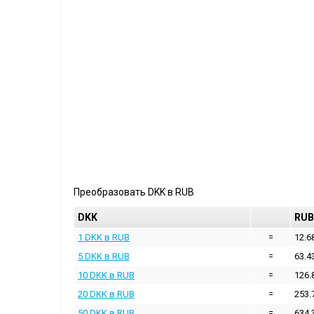
Преобразовать
DKK
в
RUB
DKK
RUB
1 DKK в RUB
=
12.6
5 DKK в RUB
=
63.4
10 DKK в RUB
=
126.
20 DKK в RUB
=
253.
50 DKK в RUB
=
634.