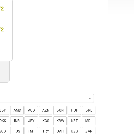
GBP
AMD
AUD
AZN
BGN
HUF
BRL
DKK
INR
JPY
KGS
KRW
KZT
MDL
SGD
TJS
TMT
TRY
UAH
UZS
ZAR