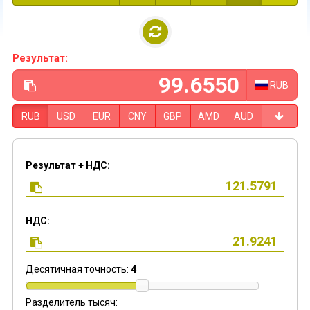
Результат:
RUB
RUB
USD
EUR
CNY
GBP
AMD
AUD
Результат + НДС:
НДС:
Десятичная точность:
4
Разделитель тысяч: