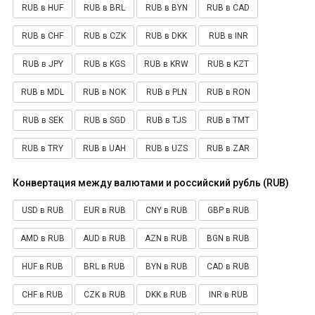
RUB в HUF
RUB в BRL
RUB в BYN
RUB в CAD
RUB в CHF
RUB в CZK
RUB в DKK
RUB в INR
RUB в JPY
RUB в KGS
RUB в KRW
RUB в KZT
RUB в MDL
RUB в NOK
RUB в PLN
RUB в RON
RUB в SEK
RUB в SGD
RUB в TJS
RUB в TMT
RUB в TRY
RUB в UAH
RUB в UZS
RUB в ZAR
Конвертация между валютами и российский рубль (RUB)
USD в RUB
EUR в RUB
CNY в RUB
GBP в RUB
AMD в RUB
AUD в RUB
AZN в RUB
BGN в RUB
HUF в RUB
BRL в RUB
BYN в RUB
CAD в RUB
CHF в RUB
CZK в RUB
DKK в RUB
INR в RUB