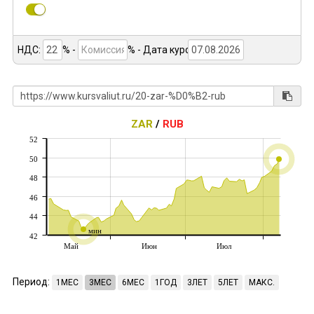
НДС:
% -
%
- Дата курса:
ZAR
/
RUB
52
50
48
46
44
мин
42
Май
Июн
Июл
Период:
1МЕС
3МЕС
6МЕС
1ГОД
3ЛЕТ
5ЛЕТ
МАКС.