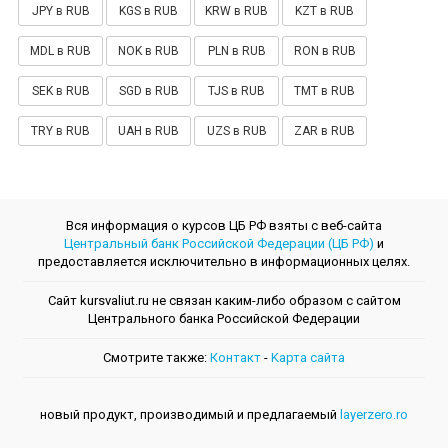
JPY в RUB
KGS в RUB
KRW в RUB
KZT в RUB
MDL в RUB
NOK в RUB
PLN в RUB
RON в RUB
SEK в RUB
SGD в RUB
TJS в RUB
TMT в RUB
TRY в RUB
UAH в RUB
UZS в RUB
ZAR в RUB
Вся информация о курсов ЦБ РФ взяты с веб-сайта
Центральный банк Российской Федерации (ЦБ РФ)
и
предоставляется исключительно в информационных целях.
Сайт kursvaliut.ru не связан каким-либо образом с сайтом
Центрального банкa Российской Федерации
Смотрите также:
Контакт
-
Kарта сайта
новый продукт, производимый и предлагаемый
layerzero.ro