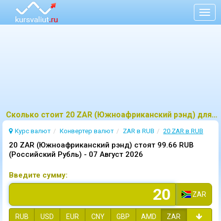
Togg
navig
Сколько стоит 20 ZAR (Южноафриканский рэнд) для RUB (Российский Рубль)?
Курс валют
Конвертер валют
ZAR в RUB
20 ZAR в RUB
20 ZAR (Южноафриканский рэнд) стоят 99.66 RUB
(Российский Рубль) -
07 Август 2026
Введите сумму:
ZAR
RUB
USD
EUR
CNY
GBP
AMD
ZAR