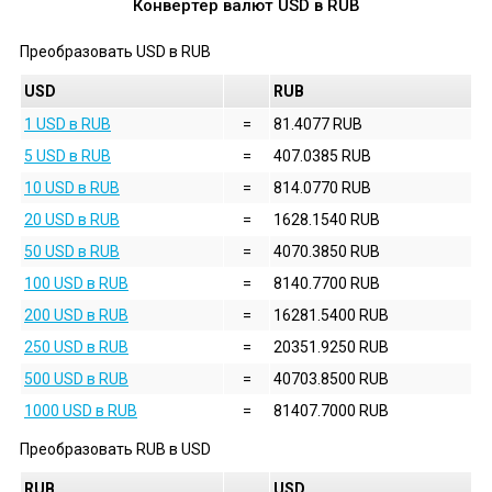
Конвертер валют
USD
в
RUB
Преобразовать
USD
в
RUB
USD
RUB
1 USD в RUB
=
81.4077 RUB
5 USD в RUB
=
407.0385 RUB
10 USD в RUB
=
814.0770 RUB
20 USD в RUB
=
1628.1540 RUB
50 USD в RUB
=
4070.3850 RUB
100 USD в RUB
=
8140.7700 RUB
200 USD в RUB
=
16281.5400 RUB
250 USD в RUB
=
20351.9250 RUB
500 USD в RUB
=
40703.8500 RUB
1000 USD в RUB
=
81407.7000 RUB
Преобразовать
RUB
в
USD
RUB
USD