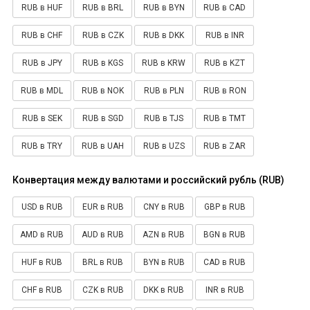
RUB в HUF
RUB в BRL
RUB в BYN
RUB в CAD
RUB в CHF
RUB в CZK
RUB в DKK
RUB в INR
RUB в JPY
RUB в KGS
RUB в KRW
RUB в KZT
RUB в MDL
RUB в NOK
RUB в PLN
RUB в RON
RUB в SEK
RUB в SGD
RUB в TJS
RUB в TMT
RUB в TRY
RUB в UAH
RUB в UZS
RUB в ZAR
Конвертация между валютами и российский рубль (RUB)
USD в RUB
EUR в RUB
CNY в RUB
GBP в RUB
AMD в RUB
AUD в RUB
AZN в RUB
BGN в RUB
HUF в RUB
BRL в RUB
BYN в RUB
CAD в RUB
CHF в RUB
CZK в RUB
DKK в RUB
INR в RUB