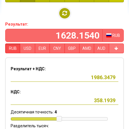
Результат:
RUB
RUB
USD
EUR
CNY
GBP
AMD
AUD
Результат + НДС:
НДС:
Десятичная точность:
4
Разделитель тысяч: