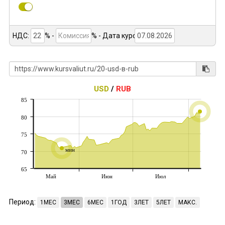
НДС:
% -
%
- Дата курса:
USD
/
RUB
85
80
75
мин
70
65
Май
Июн
Июл
Период:
1МЕС
3МЕС
6МЕС
1ГОД
3ЛЕТ
5ЛЕТ
МАКС.