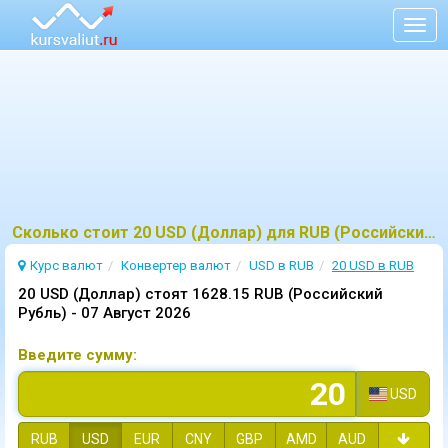
Togg
navig
Сколько стоит 20 USD (Доллар) для RUB (Российский Рубль)?
Курс валют
Конвертер валют
USD в RUB
20 USD в RUB
20 USD (Доллар) стоят 1628.15 RUB (Российский
Рубль) -
07 Август 2026
Введите сумму:
USD
RUB
USD
EUR
CNY
GBP
AMD
AUD