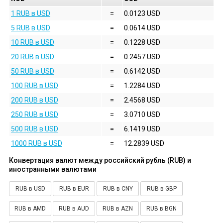
1 RUB в USD
=
0.0123 USD
5 RUB в USD
=
0.0614 USD
10 RUB в USD
=
0.1228 USD
20 RUB в USD
=
0.2457 USD
50 RUB в USD
=
0.6142 USD
100 RUB в USD
=
1.2284 USD
200 RUB в USD
=
2.4568 USD
250 RUB в USD
=
3.0710 USD
500 RUB в USD
=
6.1419 USD
1000 RUB в USD
=
12.2839 USD
Конвертация валют между российский рубль (RUB) и
иностранными валютами
RUB в USD
RUB в EUR
RUB в CNY
RUB в GBP
RUB в AMD
RUB в AUD
RUB в AZN
RUB в BGN