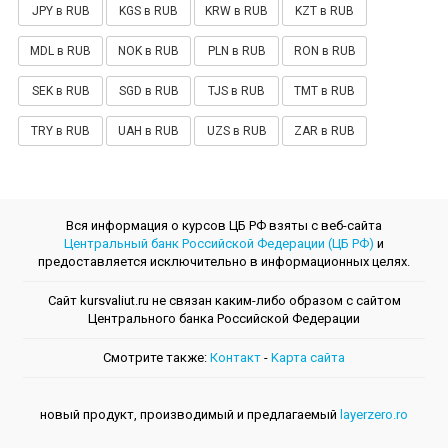
JPY в RUB
KGS в RUB
KRW в RUB
KZT в RUB
MDL в RUB
NOK в RUB
PLN в RUB
RON в RUB
SEK в RUB
SGD в RUB
TJS в RUB
TMT в RUB
TRY в RUB
UAH в RUB
UZS в RUB
ZAR в RUB
Вся информация о курсов ЦБ РФ взяты с веб-сайта
Центральный банк Российской Федерации (ЦБ РФ)
и
предоставляется исключительно в информационных целях.
Сайт kursvaliut.ru не связан каким-либо образом с сайтом
Центрального банкa Российской Федерации
Смотрите также:
Контакт
-
Kарта сайта
новый продукт, производимый и предлагаемый
layerzero.ro