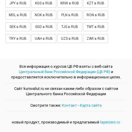
JPY в RUB
KGS в RUB
KRW в RUB
KZT в RUB
MDL в RUB
NOK в RUB
PLN в RUB
RON в RUB
SEK в RUB
SGD в RUB
TJS в RUB
TMT в RUB
TRY в RUB
UAH в RUB
UZS в RUB
ZAR в RUB
Вся информация о курсов ЦБ РФ взяты с веб-сайта
Центральный банк Российской Федерации (ЦБ РФ)
и
предоставляется исключительно в информационных целях.
Сайт kursvaliut.ru не связан каким-либо образом с сайтом
Центрального банкa Российской Федерации
Смотрите также:
Контакт
-
Kарта сайта
новый продукт, производимый и предлагаемый
layerzero.ro