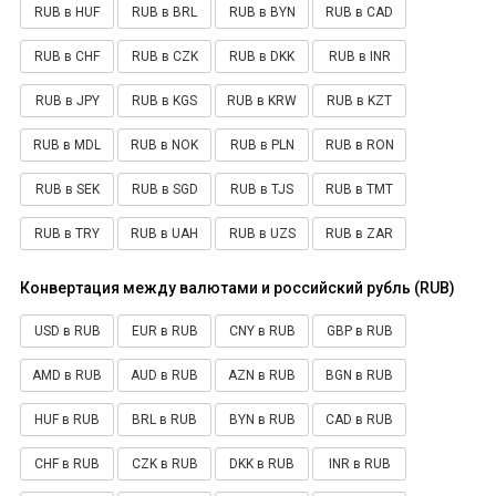
RUB в HUF
RUB в BRL
RUB в BYN
RUB в CAD
RUB в CHF
RUB в CZK
RUB в DKK
RUB в INR
RUB в JPY
RUB в KGS
RUB в KRW
RUB в KZT
RUB в MDL
RUB в NOK
RUB в PLN
RUB в RON
RUB в SEK
RUB в SGD
RUB в TJS
RUB в TMT
RUB в TRY
RUB в UAH
RUB в UZS
RUB в ZAR
Конвертация между валютами и российский рубль (RUB)
USD в RUB
EUR в RUB
CNY в RUB
GBP в RUB
AMD в RUB
AUD в RUB
AZN в RUB
BGN в RUB
HUF в RUB
BRL в RUB
BYN в RUB
CAD в RUB
CHF в RUB
CZK в RUB
DKK в RUB
INR в RUB