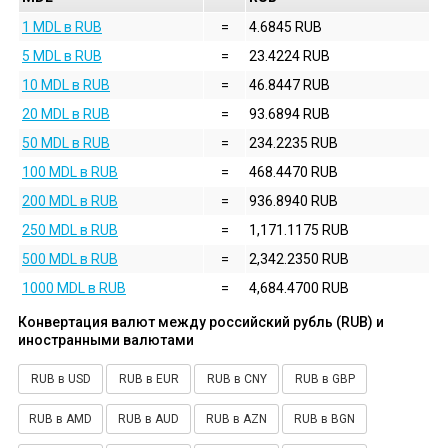
1 MDL в RUB
=
4.6845 RUB
5 MDL в RUB
=
23.4224 RUB
10 MDL в RUB
=
46.8447 RUB
20 MDL в RUB
=
93.6894 RUB
50 MDL в RUB
=
234.2235 RUB
100 MDL в RUB
=
468.4470 RUB
200 MDL в RUB
=
936.8940 RUB
250 MDL в RUB
=
1,171.1175 RUB
500 MDL в RUB
=
2,342.2350 RUB
1000 MDL в RUB
=
4,684.4700 RUB
Конвертация валют между российский рубль (RUB) и
иностранными валютами
RUB в USD
RUB в EUR
RUB в CNY
RUB в GBP
RUB в AMD
RUB в AUD
RUB в AZN
RUB в BGN