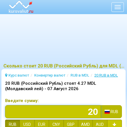
Togg
navig
Сколько стоит 20 RUB (Российский Рубль) для MDL (Молдавский лей)?
Курс валют
Конвертер валют
RUB в MDL
20 RUB в MDL
20 RUB (Российский Рубль) стоят 4.27 MDL
(Молдавский лей) -
07 Август 2026
Введите сумму:
RUB
RUB
USD
EUR
CNY
GBP
AMD
AUD