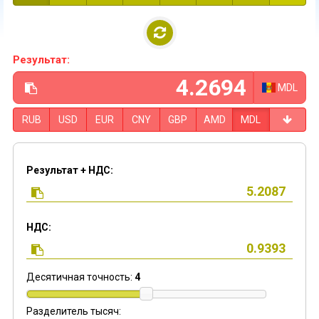
Результат:
MDL
RUB
USD
EUR
CNY
GBP
AMD
MDL
Результат + НДС:
НДС:
Десятичная точность:
4
Разделитель тысяч: