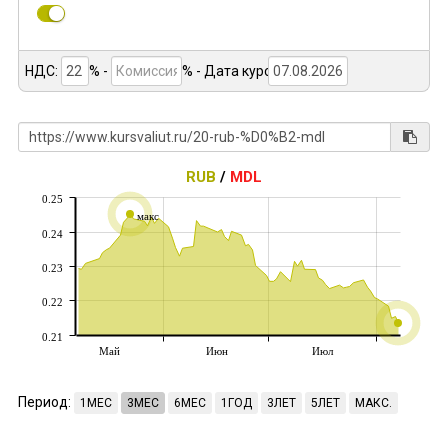
НДС:
% -
%
- Дата курса:
RUB
/
MDL
0.25
макс
0.24
0.23
0.22
0.21
Май
Июн
Июл
Период:
1МЕС
3МЕС
6МЕС
1ГОД
3ЛЕТ
5ЛЕТ
МАКС.