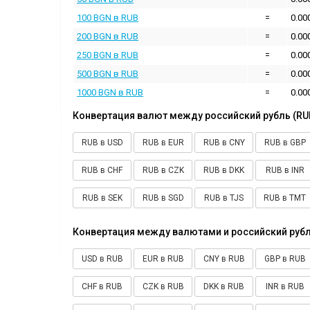
100 BGN в RUB
=
0.00
200 BGN в RUB
=
0.00
250 BGN в RUB
=
0.00
500 BGN в RUB
=
0.00
1000 BGN в RUB
=
0.00
Конвертация валют между российский рубль (RU
RUB в USD
RUB в EUR
RUB в CNY
RUB в GBP
RUB в CHF
RUB в CZK
RUB в DKK
RUB в INR
RUB в SEK
RUB в SGD
RUB в TJS
RUB в TMT
Конвертация между валютами и российский рубл
USD в RUB
EUR в RUB
CNY в RUB
GBP в RUB
CHF в RUB
CZK в RUB
DKK в RUB
INR в RUB