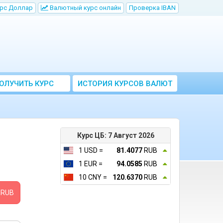
рс Доллар
Bалютный курс онлайн
Проверка IBAN
ОЛУЧИТЬ КУРС
ИСТОРИЯ КУРСОВ ВАЛЮТ
ВАЛЮТ ЦБ
ЦБ РФ
Курс ЦБ: 7 Август 2026
1 USD =
81.4077
RUB
1 EUR =
94.0585
RUB
10 CNY =
120.6370
RUB
RUB