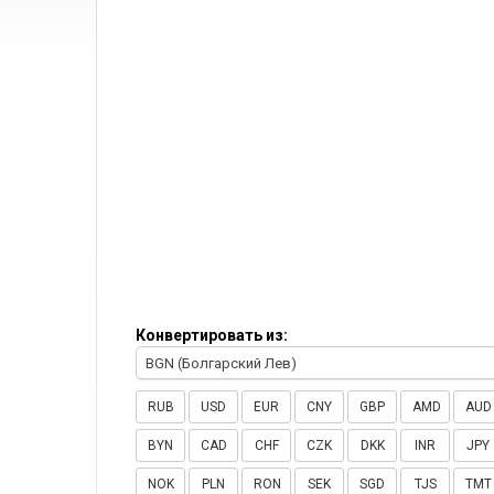
Конвертировать из:
BGN (Болгарский Лев)
RUB
USD
EUR
CNY
GBP
AMD
AUD
BYN
CAD
CHF
CZK
DKK
INR
JPY
NOK
PLN
RON
SEK
SGD
TJS
TMT