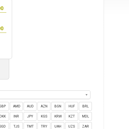
GBP
AMD
AUD
AZN
BGN
HUF
BRL
DKK
INR
JPY
KGS
KRW
KZT
MDL
SGD
TJS
TMT
TRY
UAH
UZS
ZAR