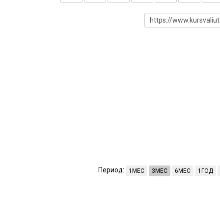
Период:
1МЕС
3МЕС
6МЕС
1ГОД