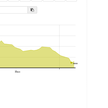
мин
Июл