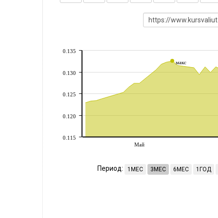
0.135
макс
0.130
0.125
0.120
0.115
Май
Период:
1МЕС
3МЕС
6МЕС
1ГОД