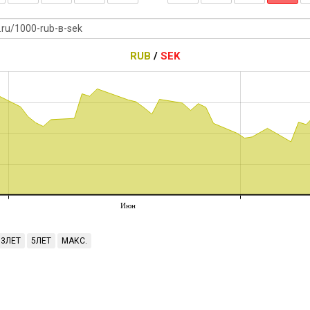
RUB
/
SEK
Июн
3ЛЕТ
5ЛЕТ
МАКС.