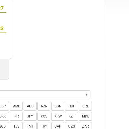
GBP
AMD
AUD
AZN
BGN
HUF
BRL
DKK
INR
JPY
KGS
KRW
KZT
MDL
SGD
TJS
TMT
TRY
UAH
UZS
ZAR