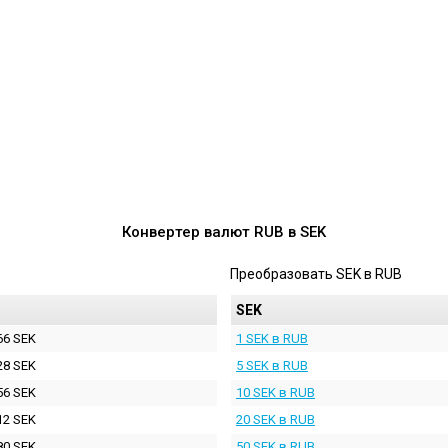
Конвертер валют
RUB
в
SEK
Преобразовать
SEK
в
RUB
SEK
66 SEK
1 SEK в RUB
28 SEK
5 SEK в RUB
56 SEK
10 SEK в RUB
12 SEK
20 SEK в RUB
80 SEK
50 SEK в RUB