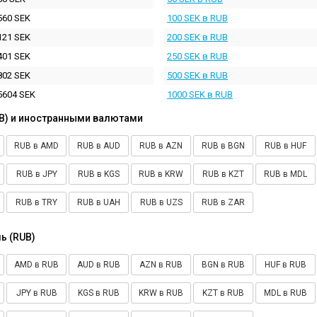
560 SEK
100 SEK в RUB
121 SEK
200 SEK в RUB
401 SEK
250 SEK в RUB
802 SEK
500 SEK в RUB
5604 SEK
1000 SEK в RUB
B) и иностранными валютами
RUB в AMD
RUB в AUD
RUB в AZN
RUB в BGN
RUB в HUF
RUB в JPY
RUB в KGS
RUB в KRW
RUB в KZT
RUB в MDL
RUB в TRY
RUB в UAH
RUB в UZS
RUB в ZAR
ь (RUB)
AMD в RUB
AUD в RUB
AZN в RUB
BGN в RUB
HUF в RUB
JPY в RUB
KGS в RUB
KRW в RUB
KZT в RUB
MDL в RUB