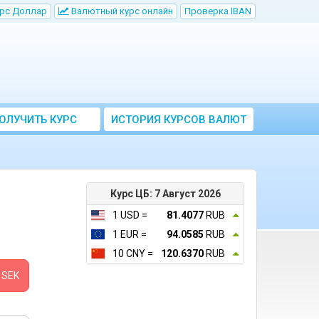
рс Доллар
Bалютный курс онлайн
Проверка IBAN
ОЛУЧИТЬ КУРС
ИСТОРИЯ КУРСОВ ВАЛЮТ
ВАЛЮТ ЦБ
ЦБ РФ
Курс ЦБ: 7 Август 2026
1 USD =
81.4077
RUB
1 EUR =
94.0585
RUB
10 CNY =
120.6370
RUB
SEK