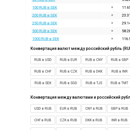
100 RUB в SEK
=
11.6
200 RUB в SEK
=
23.3
250 RUB в SEK
=
29.1
500 RUB в SEK
=
58.2
1000 RUB в SEK
=
116.
Конвертация валют между российский рубль (RU
RUB в USD
RUB в EUR
RUB в CNY
RUB в GBP
RUB в CHF
RUB в CZK
RUB в DKK
RUB в INR
RUB в SEK
RUB в SGD
RUB в TJS
RUB в TMT
Конвертация между валютами и российский рубл
USD в RUB
EUR в RUB
CNY в RUB
GBP в RUB
CHF в RUB
CZK в RUB
DKK в RUB
INR в RUB