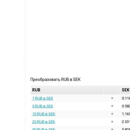
Преобразовать
RUB
в
SEK
RUB
SEK
1 RUB в SEK
=
0.11
5 RUB в SEK
=
0.58
10 RUB в SEK
=
1.16
20 RUB в SEK
=
2.33
50 RUB в SEK
=
5.82