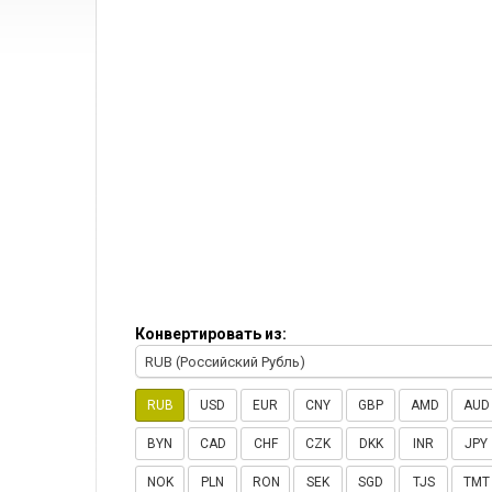
Конвертировать из:
RUB (Российский Рубль)
RUB
USD
EUR
CNY
GBP
AMD
AUD
BYN
CAD
CHF
CZK
DKK
INR
JPY
NOK
PLN
RON
SEK
SGD
TJS
TMT