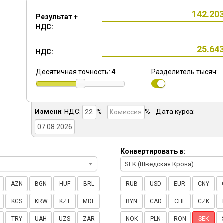
Результат +
НДС:
НДС:
Десятичная точность:
4
Разделитель тысяч:
Измени
:
НДС:
% -
%
- Дата курса:
Конвертировать в:
SEK (Шведская Крона)
AZN
BGN
HUF
BRL
RUB
USD
EUR
CNY
KGS
KRW
KZT
MDL
BYN
CAD
CHF
CZK
TRY
UAH
UZS
ZAR
NOK
PLN
RON
SEK