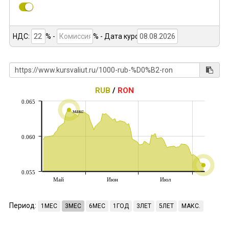
НДС:
% -
%
- Дата курса:
RUB
/
RON
0.065
макс
0.060
0.055
Май
Июн
Июл
Период:
1МЕС
3МЕС
6МЕС
1ГОД
3ЛЕТ
5ЛЕТ
МАКС.