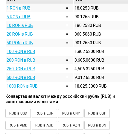
1 RON в RUB
=
18.0253 RUB
5 RON в RUB
=
90.1265 RUB
10 RON в RUB
=
180.2530 RUB
20 RON в RUB
=
360.5060 RUB
50 RON в RUB
=
901.2650 RUB
100 RON в RUB
=
1,802.5300 RUB
200 RON в RUB
=
3,605.0600 RUB
250 RON в RUB
=
4,506.3250 RUB
500 RON в RUB
=
9,012.6500 RUB
1000 RON в RUB
=
18,025.3000 RUB
Конвертация валют между российский рубль (RUB) и
иностранными валютами
RUB в USD
RUB в EUR
RUB в CNY
RUB в GBP
RUB в AMD
RUB в AUD
RUB в AZN
RUB в BGN