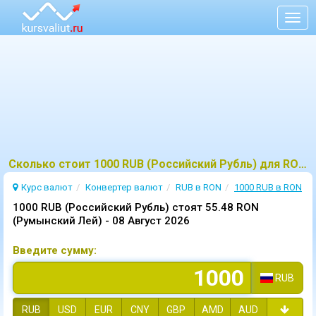
Togg
navig
Сколько стоит 1000 RUB (Российский Рубль) для RON (Румынский Лей)?
Курс валют
Конвертер валют
RUB в RON
1000 RUB в RON
1000 RUB (Российский Рубль) стоят 55.48 RON
(Румынский Лей) -
08 Август 2026
Введите сумму:
RUB
RUB
USD
EUR
CNY
GBP
AMD
AUD