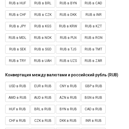
RUB в HUF
RUB в BRL
RUB в BYN
RUB в CAD
RUB в CHF
RUB в CZK
RUB в DKK
RUB в INR
RUB в JPY
RUB в KGS
RUB в KRW
RUB в KZT
RUB в MDL
RUB в NOK
RUB в PLN
RUB в RON
RUB в SEK
RUB в SGD
RUB в TJS
RUB в TMT
RUB в TRY
RUB в UAH
RUB в UZS
RUB в ZAR
Конвертация между валютами и российский рубль (RUB)
USD в RUB
EUR в RUB
CNY в RUB
GBP в RUB
AMD в RUB
AUD в RUB
AZN в RUB
BGN в RUB
HUF в RUB
BRL в RUB
BYN в RUB
CAD в RUB
CHF в RUB
CZK в RUB
DKK в RUB
INR в RUB