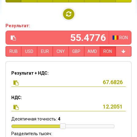
Результат:
RON
RUB
USD
EUR
CNY
GBP
AMD
RON
Результат + НДС:
НДС:
Десятичная точность:
4
Разделитель тысяч: