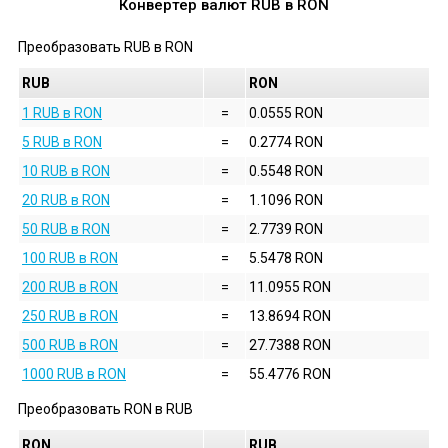
Конвертер валют
RUB
в
RON
Преобразовать
RUB
в
RON
RUB
RON
1 RUB в RON
=
0.0555 RON
5 RUB в RON
=
0.2774 RON
10 RUB в RON
=
0.5548 RON
20 RUB в RON
=
1.1096 RON
50 RUB в RON
=
2.7739 RON
100 RUB в RON
=
5.5478 RON
200 RUB в RON
=
11.0955 RON
250 RUB в RON
=
13.8694 RON
500 RUB в RON
=
27.7388 RON
1000 RUB в RON
=
55.4776 RON
Преобразовать
RON
в
RUB
RON
RUB