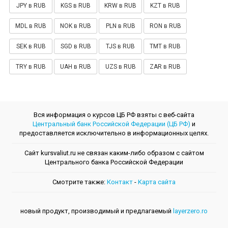
JPY в RUB
KGS в RUB
KRW в RUB
KZT в RUB
MDL в RUB
NOK в RUB
PLN в RUB
RON в RUB
SEK в RUB
SGD в RUB
TJS в RUB
TMT в RUB
TRY в RUB
UAH в RUB
UZS в RUB
ZAR в RUB
Вся информация о курсов ЦБ РФ взяты с веб-сайта
Центральный банк Российской Федерации (ЦБ РФ)
и
предоставляется исключительно в информационных целях.
Сайт kursvaliut.ru не связан каким-либо образом с сайтом
Центрального банкa Российской Федерации
Смотрите также:
Контакт
-
Kарта сайта
новый продукт, производимый и предлагаемый
layerzero.ro