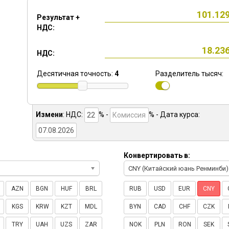
Результат +
НДС:
НДС:
Десятичная точность:
4
Разделитель тысяч:
Измени
:
НДС:
% -
%
- Дата курса:
Конвертировать в:
CNY (Китайский юань Ренминби)
AZN
BGN
HUF
BRL
RUB
USD
EUR
CNY
KGS
KRW
KZT
MDL
BYN
CAD
CHF
CZK
TRY
UAH
UZS
ZAR
NOK
PLN
RON
SEK