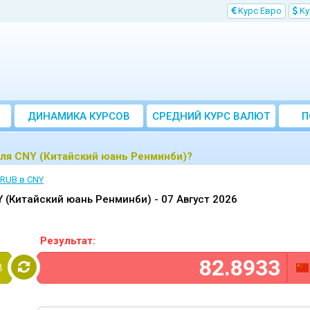
Kурс Евро
Kу
ДИНАМИКА КУРСОВ
CРЕДНИЙ КУРС ВАЛЮТ
П
ЗА МЕСЯЦ
для CNY (Китайский юань Ренминби)?
 RUB в CNY
Y (Китайский юань Ренминби) -
07 Август 2026
Результат:
B