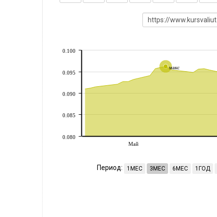
0.100
макс
0.095
0.090
0.085
0.080
Май
Период:
1МЕС
3МЕС
6МЕС
1ГОД