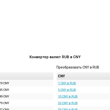
Конвертер валют
RUB
в
CNY
Преобразовать
CNY
в
RUB
CNY
29 CNY
1 CNY в RUB
45 CNY
5 CNY в RUB
89 CNY
10 CNY в RUB
79 CNY
20 CNY в RUB
47 CNY
50 CNY в RUB