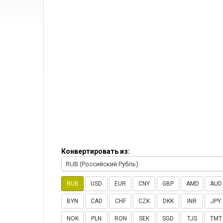
Конвертировать из:
RUB (Российский Рубль)
RUB
USD
EUR
CNY
GBP
AMD
AUD
BYN
CAD
CHF
CZK
DKK
INR
JPY
NOK
PLN
RON
SEK
SGD
TJS
TMT