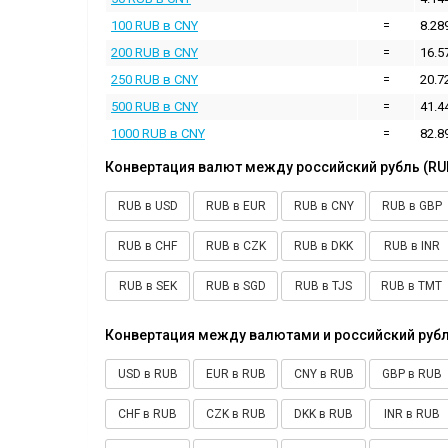
100 RUB в CNY
=
8.28
200 RUB в CNY
=
16.5
250 RUB в CNY
=
20.7
500 RUB в CNY
=
41.4
1000 RUB в CNY
=
82.8
Конвертация валют между российский рубль (RU
RUB в USD
RUB в EUR
RUB в CNY
RUB в GBP
RUB в CHF
RUB в CZK
RUB в DKK
RUB в INR
RUB в SEK
RUB в SGD
RUB в TJS
RUB в TMT
Конвертация между валютами и российский рубл
USD в RUB
EUR в RUB
CNY в RUB
GBP в RUB
CHF в RUB
CZK в RUB
DKK в RUB
INR в RUB