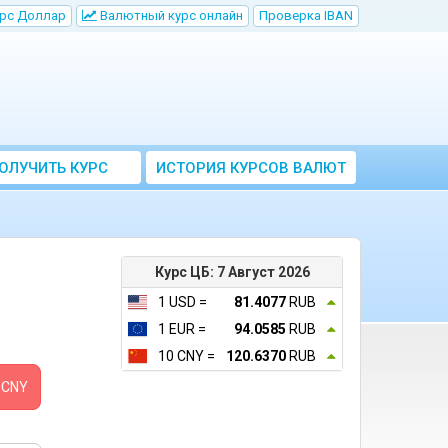
рс Доллар
Bалютный курс онлайн
Проверка IBAN
ОЛУЧИТЬ КУРС
ИСТОРИЯ КУРСОВ ВАЛЮТ
ВАЛЮТ ЦБ
ЦБ РФ
Курс ЦБ: 7 Август 2026
1 USD =
81.4077
RUB
1 EUR =
94.0585
RUB
10 CNY =
120.6370
RUB
CNY