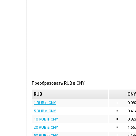
Преобразовать
RUB
в
CNY
RUB
CNY
1 RUB в CNY
=
0.08
5 RUB в CNY
=
0.41
10 RUB в CNY
=
0.82
20 RUB в CNY
=
1.65
50 RUB в CNY
=
4.14