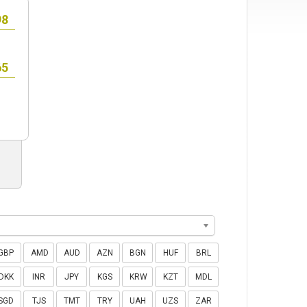
GBP
AMD
AUD
AZN
BGN
HUF
BRL
DKK
INR
JPY
KGS
KRW
KZT
MDL
SGD
TJS
TMT
TRY
UAH
UZS
ZAR