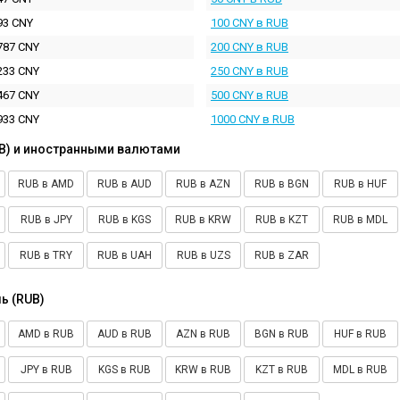
93 CNY
100 CNY в RUB
787 CNY
200 CNY в RUB
233 CNY
250 CNY в RUB
467 CNY
500 CNY в RUB
933 CNY
1000 CNY в RUB
B) и иностранными валютами
RUB в AMD
RUB в AUD
RUB в AZN
RUB в BGN
RUB в HUF
RUB в JPY
RUB в KGS
RUB в KRW
RUB в KZT
RUB в MDL
RUB в TRY
RUB в UAH
RUB в UZS
RUB в ZAR
ь (RUB)
AMD в RUB
AUD в RUB
AZN в RUB
BGN в RUB
HUF в RUB
JPY в RUB
KGS в RUB
KRW в RUB
KZT в RUB
MDL в RUB