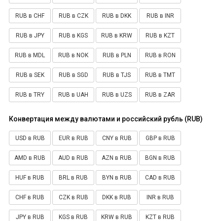
RUB в CHF
RUB в CZK
RUB в DKK
RUB в INR
RUB в JPY
RUB в KGS
RUB в KRW
RUB в KZT
RUB в MDL
RUB в NOK
RUB в PLN
RUB в RON
RUB в SEK
RUB в SGD
RUB в TJS
RUB в TMT
RUB в TRY
RUB в UAH
RUB в UZS
RUB в ZAR
Конвертация между валютами и российский рубль (RUB)
USD в RUB
EUR в RUB
CNY в RUB
GBP в RUB
AMD в RUB
AUD в RUB
AZN в RUB
BGN в RUB
HUF в RUB
BRL в RUB
BYN в RUB
CAD в RUB
CHF в RUB
CZK в RUB
DKK в RUB
INR в RUB
JPY в RUB
KGS в RUB
KRW в RUB
KZT в RUB