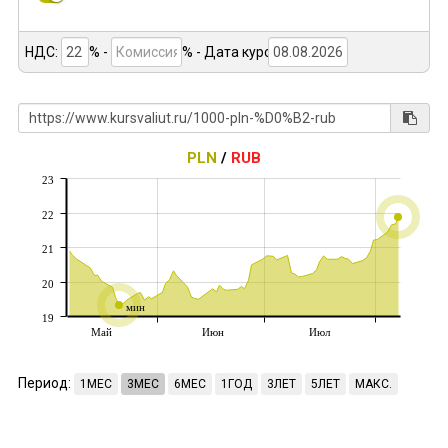
НДС:
% -
%
- Дата курса:
PLN
/
RUB
23
22
21
20
мин
19
Май
Июн
Июл
Период:
1МЕС
3МЕС
6МЕС
1ГОД
3ЛЕТ
5ЛЕТ
МАКС.