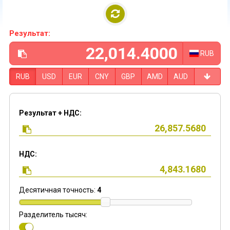
Результат:
RUB
RUB
USD
EUR
CNY
GBP
AMD
AUD
Результат + НДС:
НДС:
Десятичная точность:
4
Разделитель тысяч: