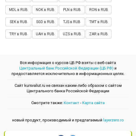
MDL в RUB
NOK в RUB
PLN в RUB
RON в RUB
SEK в RUB
SGD в RUB
TJS в RUB
TMT в RUB
TRY в RUB
UAH в RUB
UZS в RUB
ZAR в RUB
Вся информация о курсов ЦБ РФ взяты с веб-сайта
Центральный банк Российской Федерации (ЦБ РФ)
и
предоставляется исключительно в информационных целях.
Сайт kursvaliut.ru не связан каким-либо образом с сайтом
Центрального банкa Российской Федерации
Смотрите также:
Контакт
-
Kарта сайта
новый продукт, производимый и предлагаемый
layerzero.ro