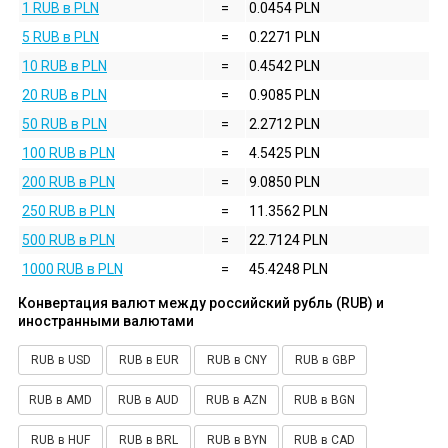
1 RUB в PLN
=
0.0454 PLN
5 RUB в PLN
=
0.2271 PLN
10 RUB в PLN
=
0.4542 PLN
20 RUB в PLN
=
0.9085 PLN
50 RUB в PLN
=
2.2712 PLN
100 RUB в PLN
=
4.5425 PLN
200 RUB в PLN
=
9.0850 PLN
250 RUB в PLN
=
11.3562 PLN
500 RUB в PLN
=
22.7124 PLN
1000 RUB в PLN
=
45.4248 PLN
Конвертация валют между российский рубль (RUB) и
иностранными валютами
RUB в USD
RUB в EUR
RUB в CNY
RUB в GBP
RUB в AMD
RUB в AUD
RUB в AZN
RUB в BGN
RUB в HUF
RUB в BRL
RUB в BYN
RUB в CAD