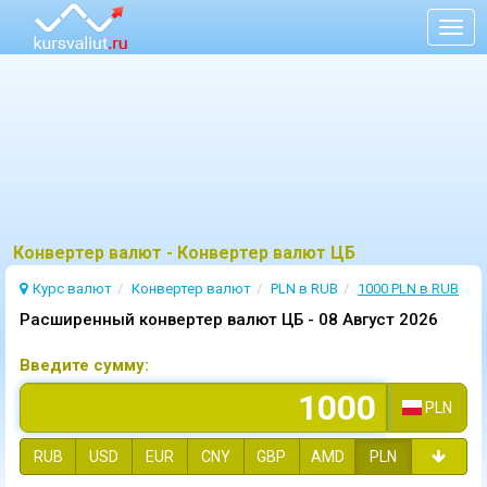
Togg
navig
Конвертер валют - Конвертер валют ЦБ
Курс валют
Конвертер валют
PLN в RUB
1000 PLN в RUB
Расширенный конвертер валют ЦБ -
08 Август 2026
Введите сумму:
PLN
RUB
USD
EUR
CNY
GBP
AMD
PLN