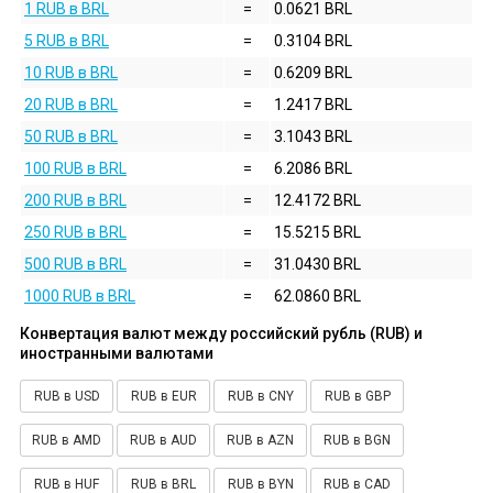
1 RUB в BRL
=
0.0621 BRL
5 RUB в BRL
=
0.3104 BRL
10 RUB в BRL
=
0.6209 BRL
20 RUB в BRL
=
1.2417 BRL
50 RUB в BRL
=
3.1043 BRL
100 RUB в BRL
=
6.2086 BRL
200 RUB в BRL
=
12.4172 BRL
250 RUB в BRL
=
15.5215 BRL
500 RUB в BRL
=
31.0430 BRL
1000 RUB в BRL
=
62.0860 BRL
Конвертация валют между российский рубль (RUB) и
иностранными валютами
RUB в USD
RUB в EUR
RUB в CNY
RUB в GBP
RUB в AMD
RUB в AUD
RUB в AZN
RUB в BGN
RUB в HUF
RUB в BRL
RUB в BYN
RUB в CAD