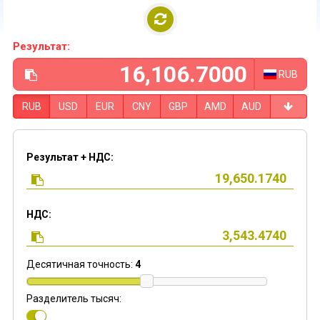
Результат:
RUB
RUB
USD
EUR
CNY
GBP
AMD
AUD
Результат + НДС:
НДС:
Десятичная точность:
4
Разделитель тысяч: