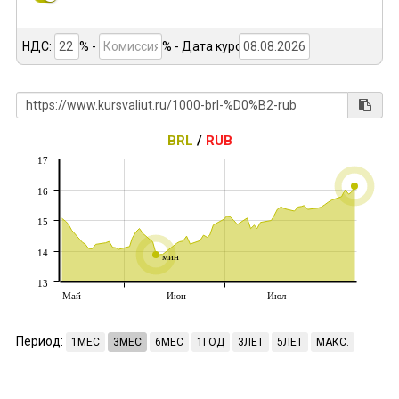
НДС:
% -
%
- Дата курса:
BRL
/
RUB
17
16
15
14
мин
13
Май
Июн
Июл
Период:
1МЕС
3МЕС
6МЕС
1ГОД
3ЛЕТ
5ЛЕТ
МАКС.