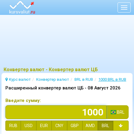
Togg
navig
Конвертер валют - Конвертер валют ЦБ
Курс валют
Конвертер валют
BRL в RUB
1000 BRL в RUB
Расширенный конвертер валют ЦБ -
08 Август 2026
Введите сумму:
BRL
RUB
USD
EUR
CNY
GBP
AMD
BRL