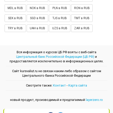
MDL в RUB
NOK в RUB
PLN в RUB
RON в RUB
SEK в RUB
SGD в RUB
TJS в RUB
TMT в RUB
TRY в RUB
UAH в RUB
UZS в RUB
ZAR в RUB
Вся информация о курсов ЦБ РФ взяты с веб-сайта
Центральный банк Российской Федерации (ЦБ РФ)
и
предоставляется исключительно в информационных целях.
Сайт kursvaliut.ru не связан каким-либо образом с сайтом
Центрального банкa Российской Федерации
Смотрите также:
Контакт
-
Kарта сайта
новый продукт, производимый и предлагаемый
layerzero.ro