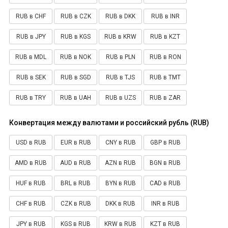
RUB в CHF
RUB в CZK
RUB в DKK
RUB в INR
RUB в JPY
RUB в KGS
RUB в KRW
RUB в KZT
RUB в MDL
RUB в NOK
RUB в PLN
RUB в RON
RUB в SEK
RUB в SGD
RUB в TJS
RUB в TMT
RUB в TRY
RUB в UAH
RUB в UZS
RUB в ZAR
Конвертация между валютами и российский рубль (RUB)
USD в RUB
EUR в RUB
CNY в RUB
GBP в RUB
AMD в RUB
AUD в RUB
AZN в RUB
BGN в RUB
HUF в RUB
BRL в RUB
BYN в RUB
CAD в RUB
CHF в RUB
CZK в RUB
DKK в RUB
INR в RUB
JPY в RUB
KGS в RUB
KRW в RUB
KZT в RUB