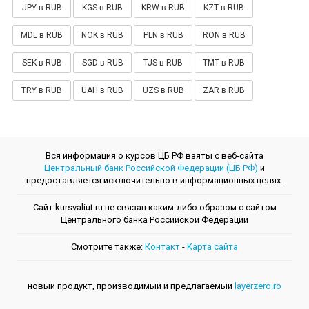
JPY в RUB
KGS в RUB
KRW в RUB
KZT в RUB
MDL в RUB
NOK в RUB
PLN в RUB
RON в RUB
SEK в RUB
SGD в RUB
TJS в RUB
TMT в RUB
TRY в RUB
UAH в RUB
UZS в RUB
ZAR в RUB
Вся информация о курсов ЦБ РФ взяты с веб-сайта
Центральный банк Российской Федерации (ЦБ РФ)
и
предоставляется исключительно в информационных целях.
Сайт kursvaliut.ru не связан каким-либо образом с сайтом
Центрального банкa Российской Федерации
Смотрите также:
Контакт
-
Kарта сайта
новый продукт, производимый и предлагаемый
layerzero.ro