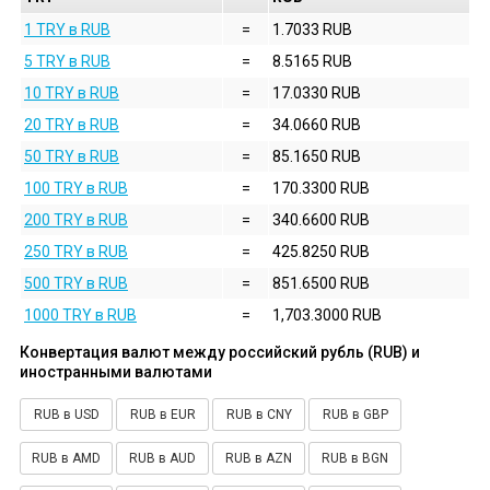
1 TRY в RUB
=
1.7033 RUB
5 TRY в RUB
=
8.5165 RUB
10 TRY в RUB
=
17.0330 RUB
20 TRY в RUB
=
34.0660 RUB
50 TRY в RUB
=
85.1650 RUB
100 TRY в RUB
=
170.3300 RUB
200 TRY в RUB
=
340.6600 RUB
250 TRY в RUB
=
425.8250 RUB
500 TRY в RUB
=
851.6500 RUB
1000 TRY в RUB
=
1,703.3000 RUB
Конвертация валют между российский рубль (RUB) и
иностранными валютами
RUB в USD
RUB в EUR
RUB в CNY
RUB в GBP
RUB в AMD
RUB в AUD
RUB в AZN
RUB в BGN