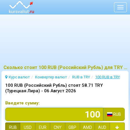
Togg
navig
Сколько стоит 100 RUB (Российский Рубль) для TRY (Турецкая Лира)?
Курс валют
Конвертер валют
RUB в TRY
100 RUB в TRY
100 RUB (Российский Рубль) стоят 58.71 TRY
(Турецкая Лира) -
06 Август 2026
Введите сумму:
RUB
RUB
USD
EUR
CNY
GBP
AMD
AUD