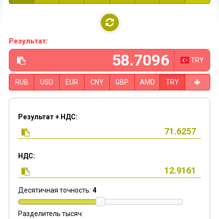
Результат:
TRY
RUB
USD
EUR
CNY
GBP
AMD
TRY
Результат + НДС:
НДС:
Десятичная точность:
4
Разделитель тысяч: