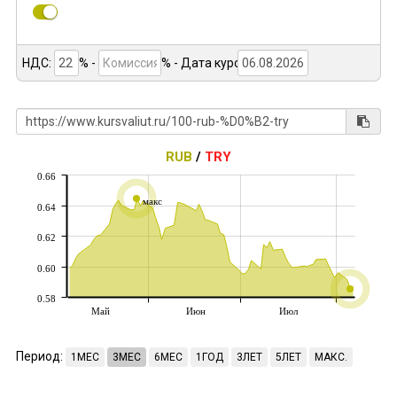
НДС:
% -
%
- Дата курса:
RUB
/
TRY
0.66
макс
0.64
0.62
0.60
0.58
Май
Июн
Июл
Период:
1МЕС
3МЕС
6МЕС
1ГОД
3ЛЕТ
5ЛЕТ
МАКС.