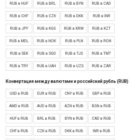
RUB в HUF
RUB в BRL
RUB в BYN
RUB в CAD
RUB в CHF
RUB в CZK
RUB в DKK
RUB в INR
RUB в JPY
RUB в KGS
RUB в KRW
RUB в KZT
RUB в MDL
RUB в NOK
RUB в PLN
RUB в RON
RUB в SEK
RUB в SGD
RUB в TJS
RUB в TMT
RUB в TRY
RUB в UAH
RUB в UZS
RUB в ZAR
Конвертация между валютами и российский рубль (RUB)
USD в RUB
EUR в RUB
CNY в RUB
GBP в RUB
AMD в RUB
AUD в RUB
AZN в RUB
BGN в RUB
HUF в RUB
BRL в RUB
BYN в RUB
CAD в RUB
CHF в RUB
CZK в RUB
DKK в RUB
INR в RUB