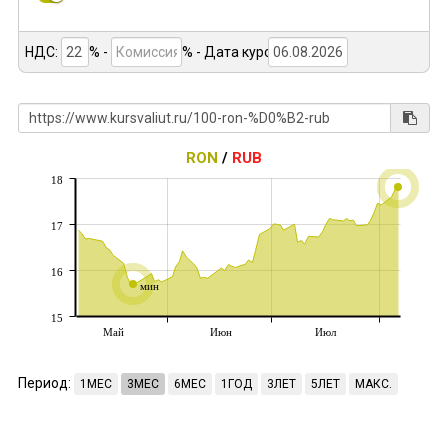
НДС:
% -
%
- Дата курса:
RON
/
RUB
18
17
16
мин
15
Май
Июн
Июл
Период:
1МЕС
3МЕС
6МЕС
1ГОД
3ЛЕТ
5ЛЕТ
МАКС.