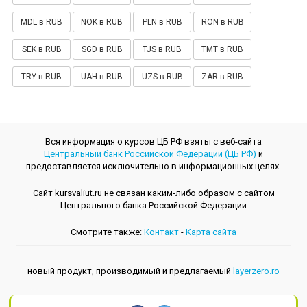
MDL в RUB
NOK в RUB
PLN в RUB
RON в RUB
SEK в RUB
SGD в RUB
TJS в RUB
TMT в RUB
TRY в RUB
UAH в RUB
UZS в RUB
ZAR в RUB
Вся информация о курсов ЦБ РФ взяты с веб-сайта
Центральный банк Российской Федерации (ЦБ РФ)
и
предоставляется исключительно в информационных целях.
Сайт kursvaliut.ru не связан каким-либо образом с сайтом
Центрального банкa Российской Федерации
Смотрите также:
Контакт
-
Kарта сайта
новый продукт, производимый и предлагаемый
layerzero.ro