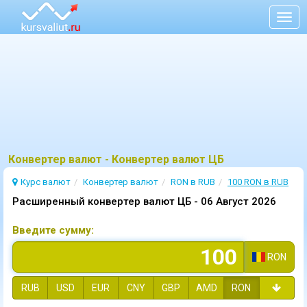
Togg
navig
Конвертер валют - Конвертер валют ЦБ
Курс валют
Конвертер валют
RON в RUB
100 RON в RUB
Расширенный конвертер валют ЦБ -
06 Август 2026
Введите сумму:
RON
RUB
USD
EUR
CNY
GBP
AMD
RON