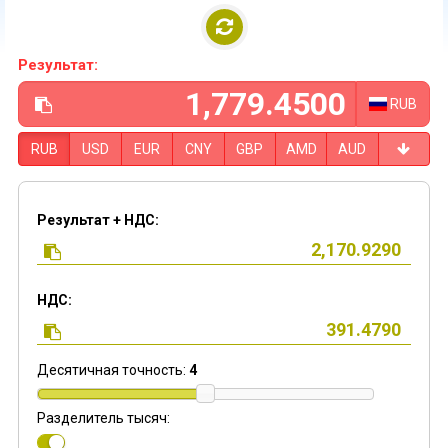
Результат:
RUB
RUB
USD
EUR
CNY
GBP
AMD
AUD
Результат + НДС:
НДС:
Десятичная точность:
4
Разделитель тысяч: