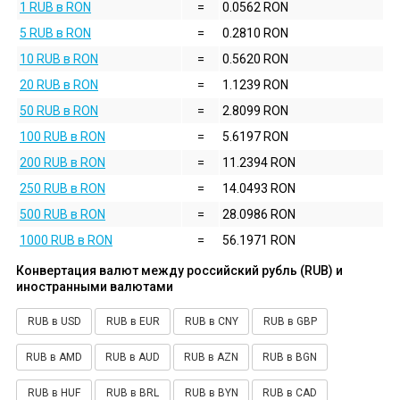
1 RUB в RON
=
0.0562 RON
5 RUB в RON
=
0.2810 RON
10 RUB в RON
=
0.5620 RON
20 RUB в RON
=
1.1239 RON
50 RUB в RON
=
2.8099 RON
100 RUB в RON
=
5.6197 RON
200 RUB в RON
=
11.2394 RON
250 RUB в RON
=
14.0493 RON
500 RUB в RON
=
28.0986 RON
1000 RUB в RON
=
56.1971 RON
Конвертация валют между российский рубль (RUB) и
иностранными валютами
RUB в USD
RUB в EUR
RUB в CNY
RUB в GBP
RUB в AMD
RUB в AUD
RUB в AZN
RUB в BGN
RUB в HUF
RUB в BRL
RUB в BYN
RUB в CAD