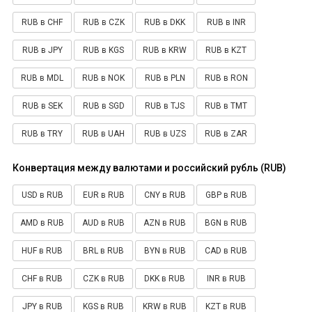
RUB в CHF
RUB в CZK
RUB в DKK
RUB в INR
RUB в JPY
RUB в KGS
RUB в KRW
RUB в KZT
RUB в MDL
RUB в NOK
RUB в PLN
RUB в RON
RUB в SEK
RUB в SGD
RUB в TJS
RUB в TMT
RUB в TRY
RUB в UAH
RUB в UZS
RUB в ZAR
Конвертация между валютами и российский рубль (RUB)
USD в RUB
EUR в RUB
CNY в RUB
GBP в RUB
AMD в RUB
AUD в RUB
AZN в RUB
BGN в RUB
HUF в RUB
BRL в RUB
BYN в RUB
CAD в RUB
CHF в RUB
CZK в RUB
DKK в RUB
INR в RUB
JPY в RUB
KGS в RUB
KRW в RUB
KZT в RUB