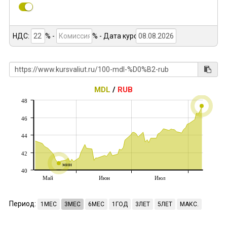
НДС:
% -
%
- Дата курса:
MDL
/
RUB
48
46
44
42
мин
40
Май
Июн
Июл
Период:
1МЕС
3МЕС
6МЕС
1ГОД
3ЛЕТ
5ЛЕТ
МАКС.