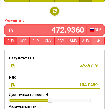
Результат:
RUB
RUB
USD
EUR
CNY
GBP
AMD
AUD
Результат + НДС:
НДС:
Десятичная точность:
4
Разделитель тысяч: