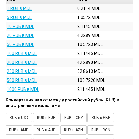
1 RUB в MDL
=
0.2114 MDL
5 RUB в MDL
=
1.0572 MDL
10 RUB в MDL
=
2.1145 MDL
20 RUB в MDL
=
4.2289 MDL
50 RUB в MDL
=
10.5723 MDL
100 RUB в MDL
=
21.1445 MDL
200 RUB в MDL
=
42.2890 MDL
250 RUB в MDL
=
52.8613 MDL
500 RUB в MDL
=
105.7226 MDL
1000 RUB в MDL
=
211.4451 MDL
Конвертация валют между российский рубль (RUB) и
иностранными валютами
RUB в USD
RUB в EUR
RUB в CNY
RUB в GBP
RUB в AMD
RUB в AUD
RUB в AZN
RUB в BGN