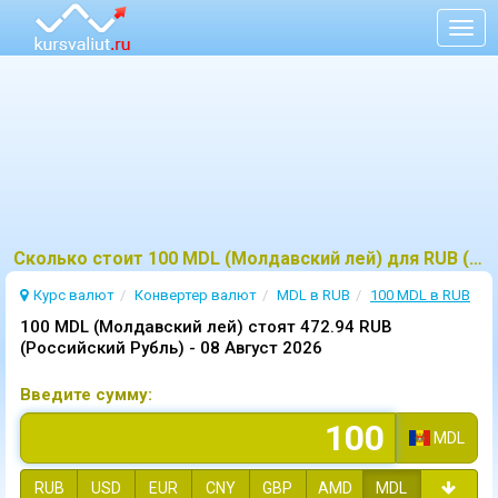
Togg
navig
Сколько стоит 100 MDL (Молдавский лей) для RUB (Российский Рубль)?
Курс валют
Конвертер валют
MDL в RUB
100 MDL в RUB
100 MDL (Молдавский лей) стоят 472.94 RUB
(Российский Рубль) -
08 Август 2026
Введите сумму:
MDL
RUB
USD
EUR
CNY
GBP
AMD
MDL