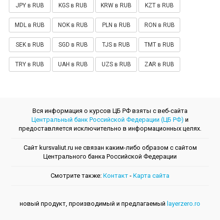
JPY в RUB
KGS в RUB
KRW в RUB
KZT в RUB
MDL в RUB
NOK в RUB
PLN в RUB
RON в RUB
SEK в RUB
SGD в RUB
TJS в RUB
TMT в RUB
TRY в RUB
UAH в RUB
UZS в RUB
ZAR в RUB
Вся информация о курсов ЦБ РФ взяты с веб-сайта
Центральный банк Российской Федерации (ЦБ РФ)
и
предоставляется исключительно в информационных целях.
Сайт kursvaliut.ru не связан каким-либо образом с сайтом
Центрального банкa Российской Федерации
Смотрите также:
Контакт
-
Kарта сайта
новый продукт, производимый и предлагаемый
layerzero.ro