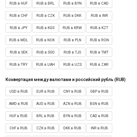
RUB в HUF
RUB в BRL
RUB в BYN
RUB в CAD
RUB в CHF
RUB в CZK
RUB в DKK
RUB в INR
RUB в JPY
RUB в KGS
RUB в KRW
RUB в KZT
RUB в MDL
RUB в NOK
RUB в PLN
RUB в RON
RUB в SEK
RUB в SGD
RUB в TJS
RUB в TMT
RUB в TRY
RUB в UAH
RUB в UZS
RUB в ZAR
Конвертация между валютами и российский рубль (RUB)
USD в RUB
EUR в RUB
CNY в RUB
GBP в RUB
AMD в RUB
AUD в RUB
AZN в RUB
BGN в RUB
HUF в RUB
BRL в RUB
BYN в RUB
CAD в RUB
CHF в RUB
CZK в RUB
DKK в RUB
INR в RUB