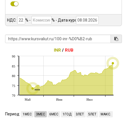
НДС:
% -
%
- Дата курса:
INR
/
RUB
90
85
80
75
мин
70
Май
Июн
Июл
Период:
1МЕС
3МЕС
6МЕС
1ГОД
3ЛЕТ
5ЛЕТ
МАКС.