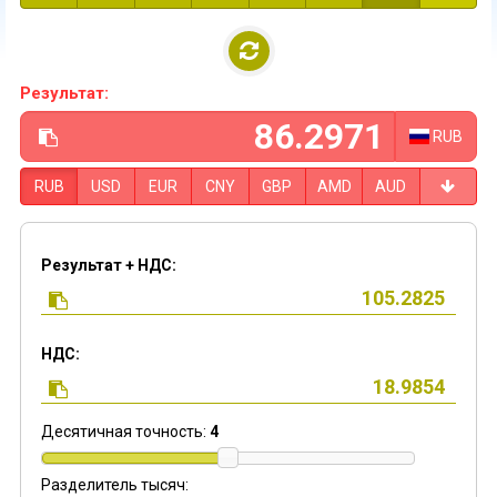
Результат:
RUB
RUB
USD
EUR
CNY
GBP
AMD
AUD
Результат + НДС:
НДС:
Десятичная точность:
4
Разделитель тысяч: