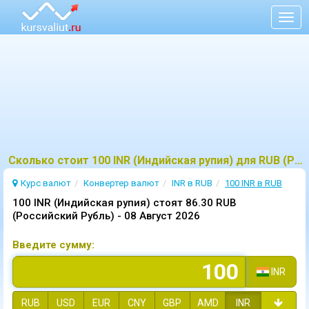
Togg
navig
Сколько стоит 100 INR (Индийская pупия) для RUB (Российский Рубль)?
Курс валют
Конвертер валют
INR в RUB
100 INR в RUB
100 INR (Индийская pупия) стоят 86.30 RUB
(Российский Рубль) -
08 Август 2026
Введите сумму:
INR
RUB
USD
EUR
CNY
GBP
AMD
INR