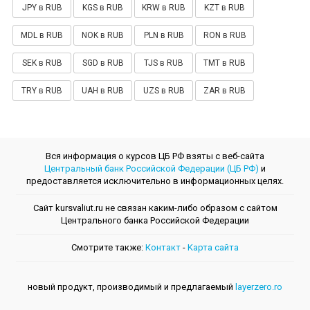
JPY в RUB
KGS в RUB
KRW в RUB
KZT в RUB
MDL в RUB
NOK в RUB
PLN в RUB
RON в RUB
SEK в RUB
SGD в RUB
TJS в RUB
TMT в RUB
TRY в RUB
UAH в RUB
UZS в RUB
ZAR в RUB
Вся информация о курсов ЦБ РФ взяты с веб-сайта
Центральный банк Российской Федерации (ЦБ РФ)
и
предоставляется исключительно в информационных целях.
Сайт kursvaliut.ru не связан каким-либо образом с сайтом
Центрального банкa Российской Федерации
Смотрите также:
Контакт
-
Kарта сайта
новый продукт, производимый и предлагаемый
layerzero.ro