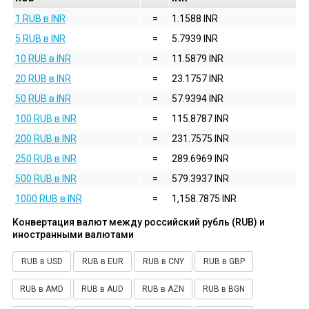
1 RUB в INR
=
1.1588 INR
5 RUB в INR
=
5.7939 INR
10 RUB в INR
=
11.5879 INR
20 RUB в INR
=
23.1757 INR
50 RUB в INR
=
57.9394 INR
100 RUB в INR
=
115.8787 INR
200 RUB в INR
=
231.7575 INR
250 RUB в INR
=
289.6969 INR
500 RUB в INR
=
579.3937 INR
1000 RUB в INR
=
1,158.7875 INR
Конвертация валют между российский рубль (RUB) и
иностранными валютами
RUB в USD
RUB в EUR
RUB в CNY
RUB в GBP
RUB в AMD
RUB в AUD
RUB в AZN
RUB в BGN