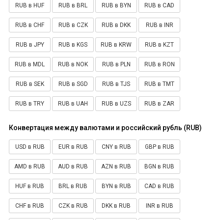
RUB в HUF
RUB в BRL
RUB в BYN
RUB в CAD
RUB в CHF
RUB в CZK
RUB в DKK
RUB в INR
RUB в JPY
RUB в KGS
RUB в KRW
RUB в KZT
RUB в MDL
RUB в NOK
RUB в PLN
RUB в RON
RUB в SEK
RUB в SGD
RUB в TJS
RUB в TMT
RUB в TRY
RUB в UAH
RUB в UZS
RUB в ZAR
Конвертация между валютами и российский рубль (RUB)
USD в RUB
EUR в RUB
CNY в RUB
GBP в RUB
AMD в RUB
AUD в RUB
AZN в RUB
BGN в RUB
HUF в RUB
BRL в RUB
BYN в RUB
CAD в RUB
CHF в RUB
CZK в RUB
DKK в RUB
INR в RUB