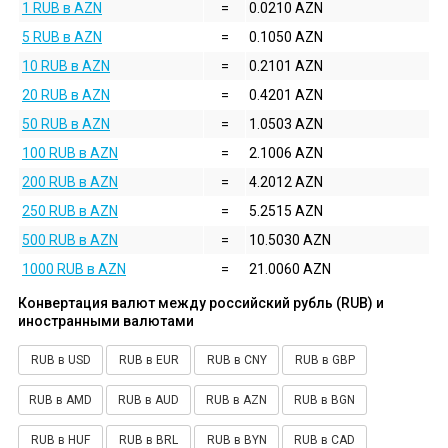
1 RUB в AZN
=
0.0210 AZN
5 RUB в AZN
=
0.1050 AZN
10 RUB в AZN
=
0.2101 AZN
20 RUB в AZN
=
0.4201 AZN
50 RUB в AZN
=
1.0503 AZN
100 RUB в AZN
=
2.1006 AZN
200 RUB в AZN
=
4.2012 AZN
250 RUB в AZN
=
5.2515 AZN
500 RUB в AZN
=
10.5030 AZN
1000 RUB в AZN
=
21.0060 AZN
Конвертация валют между российский рубль (RUB) и
иностранными валютами
RUB в USD
RUB в EUR
RUB в CNY
RUB в GBP
RUB в AMD
RUB в AUD
RUB в AZN
RUB в BGN
RUB в HUF
RUB в BRL
RUB в BYN
RUB в CAD