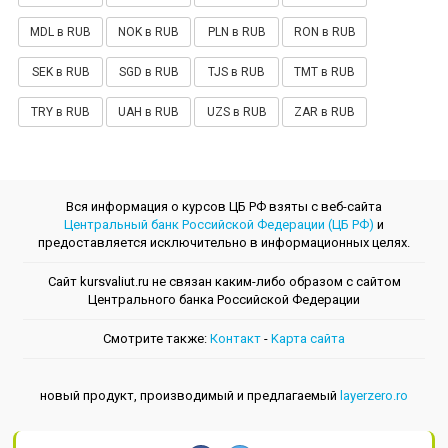
MDL в RUB
NOK в RUB
PLN в RUB
RON в RUB
SEK в RUB
SGD в RUB
TJS в RUB
TMT в RUB
TRY в RUB
UAH в RUB
UZS в RUB
ZAR в RUB
Вся информация о курсов ЦБ РФ взяты с веб-сайта
Центральный банк Российской Федерации (ЦБ РФ)
и
предоставляется исключительно в информационных целях.
Сайт kursvaliut.ru не связан каким-либо образом с сайтом
Центрального банкa Российской Федерации
Смотрите также:
Контакт
-
Kарта сайта
новый продукт, производимый и предлагаемый
layerzero.ro