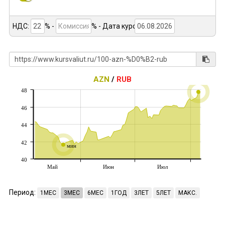
НДС:
% -
%
- Дата курса:
AZN
/
RUB
48
46
44
42
мин
40
Май
Июн
Июл
Период:
1МЕС
3МЕС
6МЕС
1ГОД
3ЛЕТ
5ЛЕТ
МАКС.