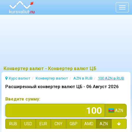
Togg
navig
Конвертер валют - Конвертер валют ЦБ
Курс валют
Конвертер валют
AZN в RUB
100 AZN в RUB
Расширенный конвертер валют ЦБ -
06 Август 2026
Введите сумму:
AZN
RUB
USD
EUR
CNY
GBP
AMD
AZN