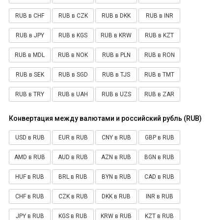
RUB в CHF
RUB в CZK
RUB в DKK
RUB в INR
RUB в JPY
RUB в KGS
RUB в KRW
RUB в KZT
RUB в MDL
RUB в NOK
RUB в PLN
RUB в RON
RUB в SEK
RUB в SGD
RUB в TJS
RUB в TMT
RUB в TRY
RUB в UAH
RUB в UZS
RUB в ZAR
Конвертация между валютами и российский рубль (RUB)
USD в RUB
EUR в RUB
CNY в RUB
GBP в RUB
AMD в RUB
AUD в RUB
AZN в RUB
BGN в RUB
HUF в RUB
BRL в RUB
BYN в RUB
CAD в RUB
CHF в RUB
CZK в RUB
DKK в RUB
INR в RUB
JPY в RUB
KGS в RUB
KRW в RUB
KZT в RUB