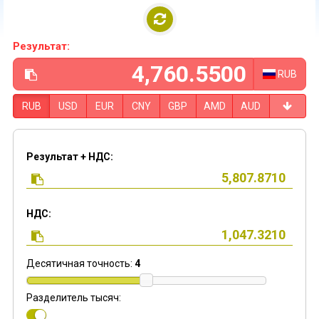
Результат:
RUB
RUB
USD
EUR
CNY
GBP
AMD
AUD
Результат + НДС:
НДС:
Десятичная точность:
4
Разделитель тысяч: