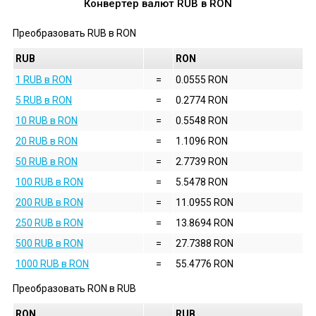
Конвертер валют
RUB
в
RON
Преобразовать
RUB
в
RON
RUB
RON
1 RUB в RON
=
0.0555 RON
5 RUB в RON
=
0.2774 RON
10 RUB в RON
=
0.5548 RON
20 RUB в RON
=
1.1096 RON
50 RUB в RON
=
2.7739 RON
100 RUB в RON
=
5.5478 RON
200 RUB в RON
=
11.0955 RON
250 RUB в RON
=
13.8694 RON
500 RUB в RON
=
27.7388 RON
1000 RUB в RON
=
55.4776 RON
Преобразовать
RON
в
RUB
RON
RUB