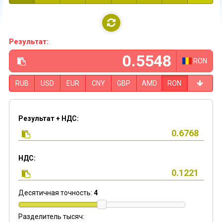
Результат:
RON
RUB
USD
EUR
CNY
GBP
AMD
RON
Результат + НДС:
НДС:
Десятичная точность:
4
Разделитель тысяч: