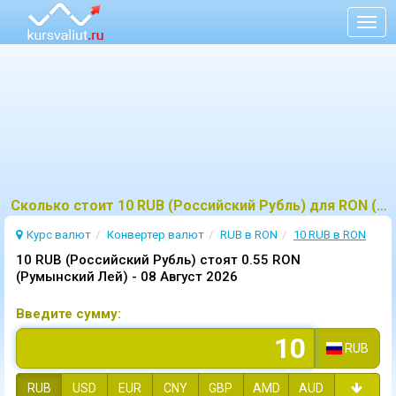
Togg
navig
Сколько стоит 10 RUB (Российский Рубль) для RON (Румынский Лей)?
Курс валют
Конвертер валют
RUB в RON
10 RUB в RON
10 RUB (Российский Рубль) стоят 0.55 RON
(Румынский Лей) -
08 Август 2026
Введите сумму:
RUB
RUB
USD
EUR
CNY
GBP
AMD
AUD