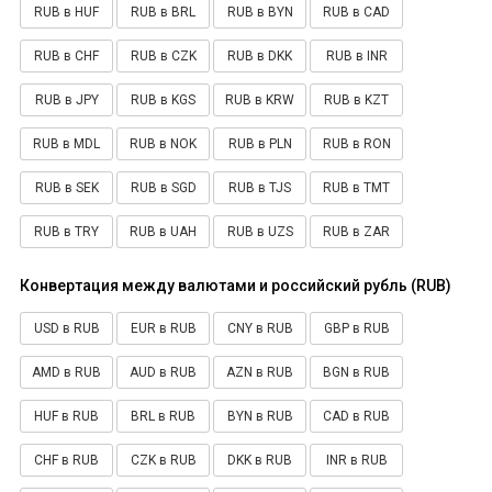
RUB в HUF
RUB в BRL
RUB в BYN
RUB в CAD
RUB в CHF
RUB в CZK
RUB в DKK
RUB в INR
RUB в JPY
RUB в KGS
RUB в KRW
RUB в KZT
RUB в MDL
RUB в NOK
RUB в PLN
RUB в RON
RUB в SEK
RUB в SGD
RUB в TJS
RUB в TMT
RUB в TRY
RUB в UAH
RUB в UZS
RUB в ZAR
Конвертация между валютами и российский рубль (RUB)
USD в RUB
EUR в RUB
CNY в RUB
GBP в RUB
AMD в RUB
AUD в RUB
AZN в RUB
BGN в RUB
HUF в RUB
BRL в RUB
BYN в RUB
CAD в RUB
CHF в RUB
CZK в RUB
DKK в RUB
INR в RUB