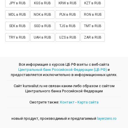
JPY в RUB
KGS в RUB
KRW в RUB
KZT в RUB
MDL в RUB
NOK в RUB
PLN в RUB
RON в RUB
SEK в RUB
SGD в RUB
TJS в RUB
TMT в RUB
TRY в RUB
UAH в RUB
UZS в RUB
ZAR в RUB
Вся информация о курсов ЦБ РФ взяты с веб-сайта
Центральный банк Российской Федерации (ЦБ РФ)
и
предоставляется исключительно в информационных целях.
Сайт kursvaliut.ru не связан каким-либо образом с сайтом
Центрального банкa Российской Федерации
Смотрите также:
Контакт
-
Kарта сайта
новый продукт, производимый и предлагаемый
layerzero.ro