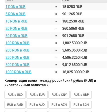
1 RON в RUB
=
18.0253 RUB
5 RON в RUB
=
90.1265 RUB
10 RON в RUB
=
180.2530 RUB
20 RON в RUB
=
360.5060 RUB
50 RON в RUB
=
901.2650 RUB
100 RON в RUB
=
1,802.5300 RUB
200 RON в RUB
=
3,605.0600 RUB
250 RON в RUB
=
4,506.3250 RUB
500 RON в RUB
=
9,012.6500 RUB
1000 RON в RUB
=
18,025.3000 RUB
Конвертация валют между российский рубль (RUB) и
иностранными валютами
RUB в USD
RUB в EUR
RUB в CNY
RUB в GBP
RUB в AMD
RUB в AUD
RUB в AZN
RUB в BGN