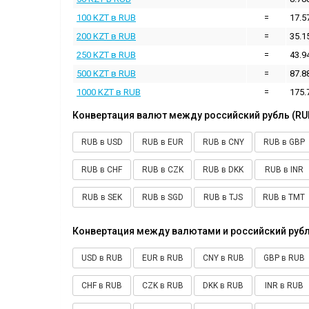
100 KZT в RUB
=
17.5
200 KZT в RUB
=
35.1
250 KZT в RUB
=
43.9
500 KZT в RUB
=
87.8
1000 KZT в RUB
=
175.
Конвертация валют между российский рубль (RU
RUB в USD
RUB в EUR
RUB в CNY
RUB в GBP
RUB в CHF
RUB в CZK
RUB в DKK
RUB в INR
RUB в SEK
RUB в SGD
RUB в TJS
RUB в TMT
Конвертация между валютами и российский рубл
USD в RUB
EUR в RUB
CNY в RUB
GBP в RUB
CHF в RUB
CZK в RUB
DKK в RUB
INR в RUB