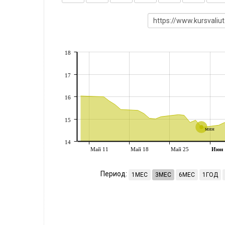
18
17
16
15
мин
14
Май 11
Май 18
Май 25
Июн
Период:
1МЕС
3МЕС
6МЕС
1ГОД