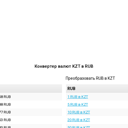
Конвертер валют
KZT
в
RUB
Преобразовать
RUB
в
KZT
RUB
58 RUB
1 RUB в KZT
88 RUB
5 RUB в KZT
77 RUB
10 RUB в KZT
53 RUB
20 RUB в KZT
83 RUB
50 RUB в KZT