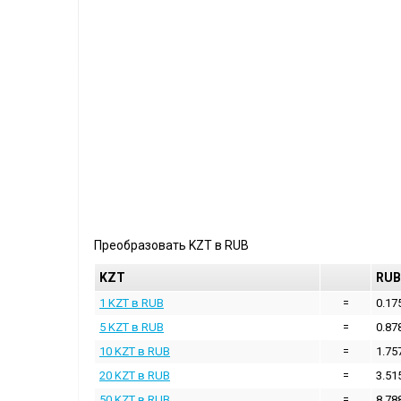
Преобразовать
KZT
в
RUB
KZT
RUB
1 KZT в RUB
=
0.17
5 KZT в RUB
=
0.87
10 KZT в RUB
=
1.75
20 KZT в RUB
=
3.51
50 KZT в RUB
=
8.78