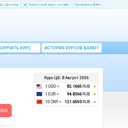
рс Доллар
Bалютный курс онлайн
Проверка IBAN
ОЛУЧИТЬ КУРС
ИСТОРИЯ КУРСОВ ВАЛЮТ
ВАЛЮТ ЦБ
ЦБ РФ
Курс ЦБ: 8 Август 2026
1 USD =
82.1665
RUB
1 EUR =
94.8366
RUB
10 CNY =
121.6550
RUB
RUB