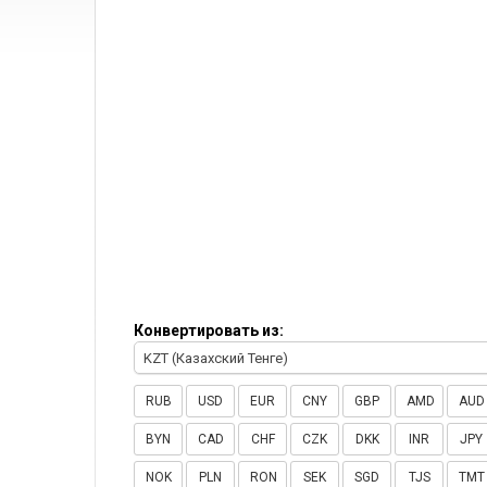
Конвертировать из:
KZT (Казахский Тенге)
RUB
USD
EUR
CNY
GBP
AMD
AUD
BYN
CAD
CHF
CZK
DKK
INR
JPY
NOK
PLN
RON
SEK
SGD
TJS
TMT