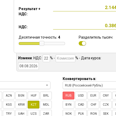
Результат +
НДС:
НДС:
Десятичная точность:
4
Разделитель тысяч:
Измени
:
НДС:
% -
%
- Дата курса:
Конвертировать в:
RUB (Российский Рубль)
AZN
BGN
HUF
BRL
RUB
USD
EUR
CNY
KGS
KRW
KZT
MDL
BYN
CAD
CHF
CZK
TRY
UAH
UZS
ZAR
NOK
PLN
RON
SEK