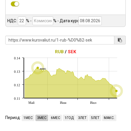
НДС:
% -
%
- Дата курса:
RUB
/
SEK
0.14
макс
0.13
0.12
0.11
Май
Июн
Июл
Период:
1МЕС
3МЕС
6МЕС
1ГОД
3ЛЕТ
5ЛЕТ
МАКС.