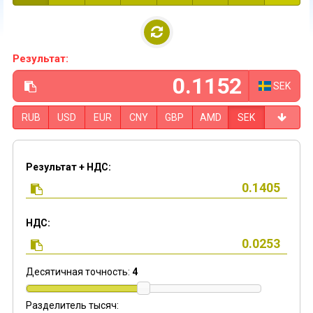
Результат:
SEK
RUB
USD
EUR
CNY
GBP
AMD
SEK
Результат + НДС:
НДС:
Десятичная точность:
4
Разделитель тысяч: