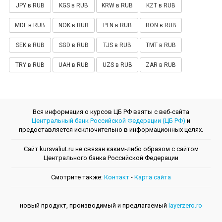
JPY в RUB
KGS в RUB
KRW в RUB
KZT в RUB
MDL в RUB
NOK в RUB
PLN в RUB
RON в RUB
SEK в RUB
SGD в RUB
TJS в RUB
TMT в RUB
TRY в RUB
UAH в RUB
UZS в RUB
ZAR в RUB
Вся информация о курсов ЦБ РФ взяты с веб-сайта
Центральный банк Российской Федерации (ЦБ РФ)
и
предоставляется исключительно в информационных целях.
Сайт kursvaliut.ru не связан каким-либо образом с сайтом
Центрального банкa Российской Федерации
Смотрите также:
Контакт
-
Kарта сайта
новый продукт, производимый и предлагаемый
layerzero.ro