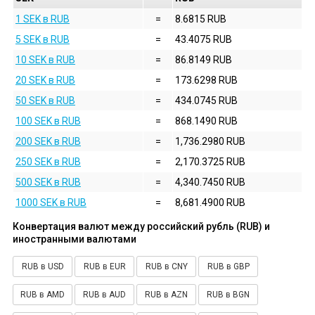
1 SEK в RUB
=
8.6815 RUB
5 SEK в RUB
=
43.4075 RUB
10 SEK в RUB
=
86.8149 RUB
20 SEK в RUB
=
173.6298 RUB
50 SEK в RUB
=
434.0745 RUB
100 SEK в RUB
=
868.1490 RUB
200 SEK в RUB
=
1,736.2980 RUB
250 SEK в RUB
=
2,170.3725 RUB
500 SEK в RUB
=
4,340.7450 RUB
1000 SEK в RUB
=
8,681.4900 RUB
Конвертация валют между российский рубль (RUB) и
иностранными валютами
RUB в USD
RUB в EUR
RUB в CNY
RUB в GBP
RUB в AMD
RUB в AUD
RUB в AZN
RUB в BGN