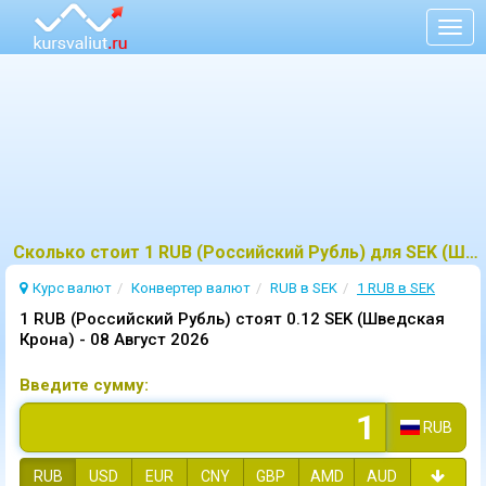
Togg
navig
Сколько стоит 1 RUB (Российский Рубль) для SEK (Шведская Крона)?
Курс валют
Конвертер валют
RUB в SEK
1 RUB в SEK
1 RUB (Российский Рубль) стоят 0.12 SEK (Шведская
Крона) -
08 Август 2026
Введите сумму:
RUB
RUB
USD
EUR
CNY
GBP
AMD
AUD