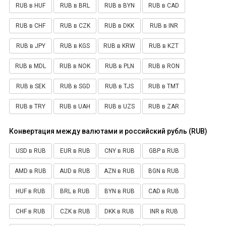
RUB в HUF
RUB в BRL
RUB в BYN
RUB в CAD
RUB в CHF
RUB в CZK
RUB в DKK
RUB в INR
RUB в JPY
RUB в KGS
RUB в KRW
RUB в KZT
RUB в MDL
RUB в NOK
RUB в PLN
RUB в RON
RUB в SEK
RUB в SGD
RUB в TJS
RUB в TMT
RUB в TRY
RUB в UAH
RUB в UZS
RUB в ZAR
Конвертация между валютами и российский рубль (RUB)
USD в RUB
EUR в RUB
CNY в RUB
GBP в RUB
AMD в RUB
AUD в RUB
AZN в RUB
BGN в RUB
HUF в RUB
BRL в RUB
BYN в RUB
CAD в RUB
CHF в RUB
CZK в RUB
DKK в RUB
INR в RUB