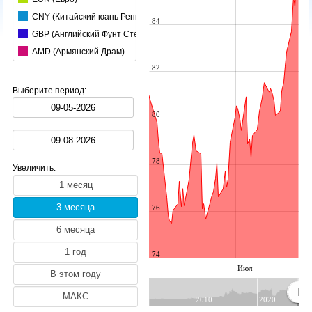
CNY (Китайский юань Ренминби)
84
GBP (Английский Фунт Стерлингов)
AMD (Армянский Драм)
82
AUD (Австралийский Доллар)
AZN (Азербайджанский Манат)
Выберите период:
BGN (Болгарский Лев)
80
HUF (Венгерский Форинт)
BRL (Бразильский реал)
BYN (Белорусский Рубль)
78
Увеличить:
CAD (Канадский Доллар)
CHF (Швейцарский Франк)
CZK (Чешская Крона)
76
DKK (Датская Крона)
INR (Индийская pупия)
74
JPY (Японская Иена)
Июл
KGS (Киргизский Сом)
KRW (Южнокорейский вон)
2010
2020