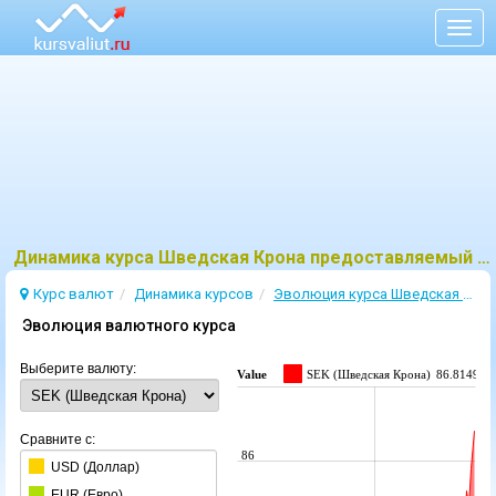
Togg
navig
Динамика курса Шведская Крона предоставляемый ЦБ
Курс валют
Динамика курсов
Эволюция курсa Шведская Крона
Эволюция валютного курса
Выберите валюту:
Value
SEK (Шведская Крона)
86.8149
Сравните с:
86
USD (Доллар)
EUR (Евро)