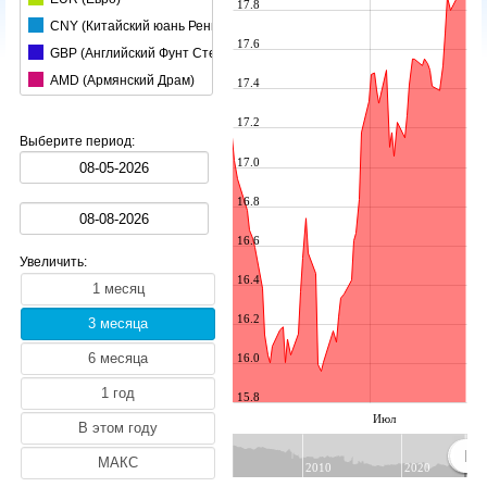
17.8
CNY (Китайский юань Ренминби)
17.6
GBP (Английский Фунт Стерлингов)
AMD (Армянский Драм)
17.4
AUD (Австралийский Доллар)
17.2
AZN (Азербайджанский Манат)
Выберите период:
BGN (Болгарский Лев)
17.0
HUF (Венгерский Форинт)
16.8
BRL (Бразильский реал)
16.6
BYN (Белорусский Рубль)
Увеличить:
CAD (Канадский Доллар)
16.4
CHF (Швейцарский Франк)
16.2
CZK (Чешская Крона)
DKK (Датская Крона)
16.0
INR (Индийская pупия)
15.8
JPY (Японская Иена)
Июл
KGS (Киргизский Сом)
KRW (Южнокорейский вон)
2010
2020