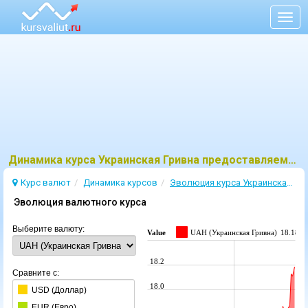
Togg
navig
Динамика курса Украинская Гривна предоставляемый ЦБ
Курс валют
Динамика курсов
Эволюция курсa Украинская Гривна
Эволюция валютного курса
Выберите валюту:
Value
UAH (Украинская Гривна)
18.1865
18.2
Сравните с:
18.0
USD (Доллар)
EUR (Евро)